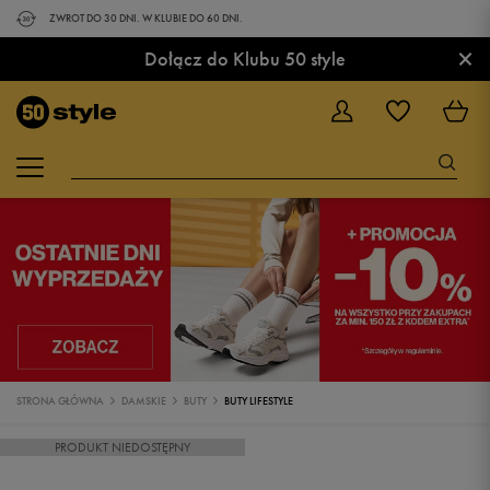
ZWROT DO 30 DNI. W KLUBIE DO 60 DNI.
×
Dołącz do Klubu 50 style
STRONA GŁÓWNA
DAMSKIE
BUTY
BUTY LIFESTYLE
PRODUKT NIEDOSTĘPNY