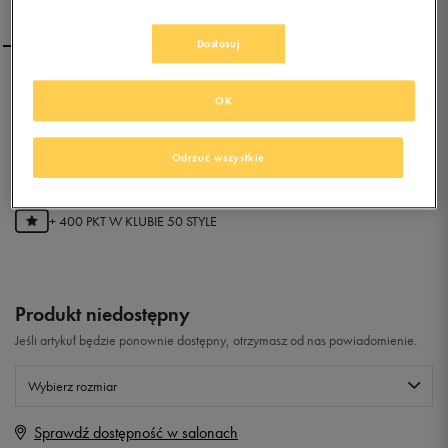
Dostosuj
NIKE W KAISHI NS
OK
0.0
Odrzuć wszystkie
(
0
)
79,99
zł
z Vat
+ 400 PKT W
KLUBIE 50 STYLE
Produkt niedostępny
Jeśli artykuł będzie ponownie dostępny, otrzymasz od nas powiadomienie.
Wybierz rozmiar
Sprawdź dostępność w salonach
Rozmiary EU
Rozmiary US