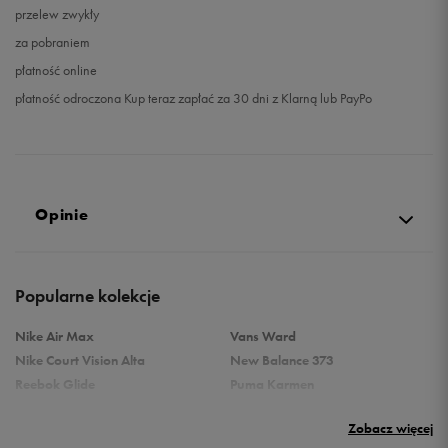
przelew zwykły
za pobraniem
płatność online
płatność odroczona Kup teraz zapłać za 30 dni z Klarną lub PayPo
Opinie
Produkt nie posiada recenzji
Popularne kolekcje
Nike Air Max
Vans Ward
Nike Court Vision Alta
New Balance 373
Reebok Glide
Puma Karmen
Reebok Classic
Vans Filmore
Zobacz więcej
Puma Carina
adidas Ozelle