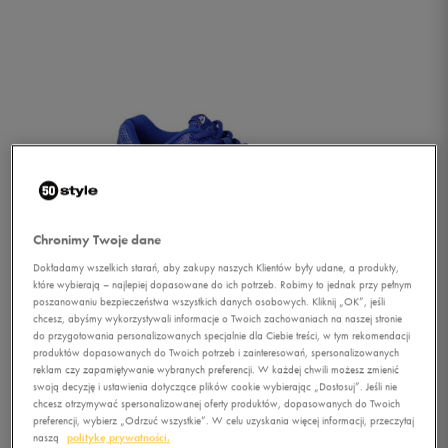
Chronimy Twoje dane
Dokładamy wszelkich starań, aby zakupy naszych Klientów były udane, a produkty,
które wybierają – najlepiej dopasowane do ich potrzeb. Robimy to jednak przy pełnym
poszanowaniu bezpieczeństwa wszystkich danych osobowych. Kliknij „OK”, jeśli
chcesz, abyśmy wykorzystywali informacje o Twoich zachowaniach na naszej stronie
do przygotowania personalizowanych specjalnie dla Ciebie treści, w tym rekomendacji
produktów dopasowanych do Twoich potrzeb i zainteresowań, spersonalizowanych
reklam czy zapamiętywanie wybranych preferencji. W każdej chwili możesz zmienić
1/5
swoją decyzję i ustawienia dotyczące plików cookie wybierając „Dostosuj”. Jeśli nie
chcesz otrzymywać spersonalizowanej oferty produktów, dopasowanych do Twoich
preferencji, wybierz „Odrzuć wszystkie”. W celu uzyskania więcej informacji, przeczytaj
naszą
politykę prywatności.