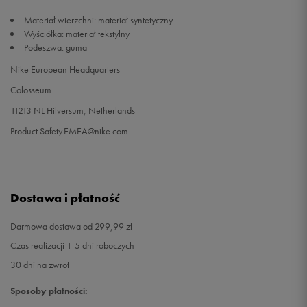
Materiał wierzchni: materiał syntetyczny
Wyściółka: materiał tekstylny
Podeszwa: guma
Nike European Headquarters
Colosseum
11213 NL Hilversum, Netherlands
Product.Safety.EMEA@nike.com
Dostawa i płatność
Darmowa dostawa od 299,99 zł
Czas realizacji 1-5 dni roboczych
30 dni na zwrot
Sposoby płatności: