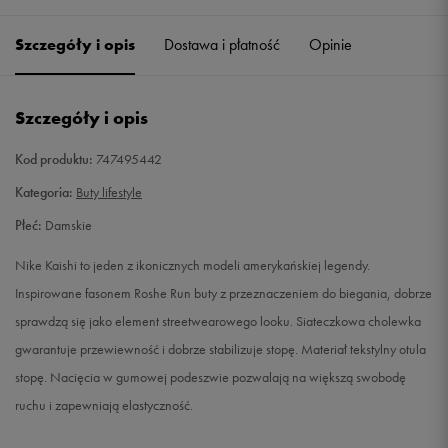
36
22,5 cm
Powiadom o dostępności
Szczegóły i opis
Dostawa i płatność
Opinie
36,5
23 cm
Powiadom o dostępności
Szczegóły i opis
37,5
23,5 cm
Powiadom o dostępności
Kod produktu:
747495442
38
24 cm
Powiadom o dostępności
Kategoria:
Buty lifestyle
Płeć:
Damskie
38,5
24,5 cm
Powiadom o dostępności
Nike Kaishi to jeden z ikonicznych modeli amerykańskiej legendy.
39
25 cm
Powiadom o dostępności
Inspirowane fasonem Roshe Run buty z przeznaczeniem do biegania, dobrze
sprawdzą się jako element streetwearowego looku. Siateczkowa cholewka
40
25,5 cm
Powiadom o dostępności
gwarantuje przewiewność i dobrze stabilizuje stopę. Materiał tekstylny otula
stopę. Nacięcia w gumowej podeszwie pozwalają na większą swobodę
40,5
26 cm
Powiadom o dostępności
ruchu i zapewniają elastyczność.
41
26,5 cm
Powiadom o dostępności