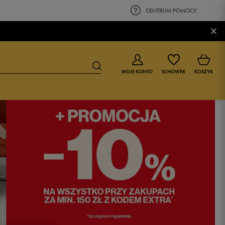
CENTRUM POMOCY
×
MOJE KONTO
SCHOWEK
KOSZYK
BUTY DLA CHŁOPCA
BUTY DLA DZIEWCZYNKI
0-4 lat
0-4 lat
4-8 lat
4-8 lat
9-16 lat
9-16 lat