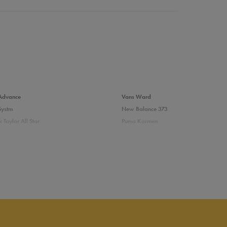
da recenzji
Advance
Vans Ward
Systm
New Balance 373
 Taylor All Star
Puma Karmen
237
Vans Filmore
Court
adidas Ozelle
das damskie
Białe sneakersy damskie adidas
skie skórzane
Białe sneakersy damskie Nike
ersy damskie
Sneakersy Puma damskie białe