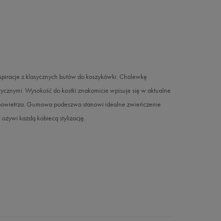
iracje z klasycznych butów do koszykówki. Cholewkę
etycznymi. Wysokość do kostki znakomicie wpisuje się w aktualne
ę powietrza. Gumowa podeszwa stanowi idealne zwieńczenie
ożywi każdą kobiecą stylizację.