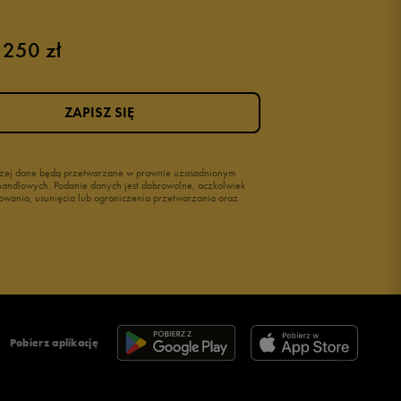
 250 zł
Różowe buty
Buty na siłownię Nike
Buty damskie 37
ZAPISZ SIĘ
Buty damskie 38
Buty damskie 39
wyżej dane będą przetwarzane w prawnie uzasadnionym
i handlowych. Podanie danych jest dobrowolne, aczkolwiek
owania, usunięcia lub ograniczenia przetwarzania oraz
Pobierz aplikację