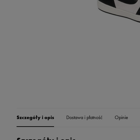
Skechers
Timberland
Umbro
Under Armour
Up8
U.S. Polo ASSN.
Vans
Szczegóły i opis
Dostawa i płatność
Opinie