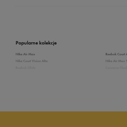
Produkt nie posia
Popularne kolekcje
Nike Air Max
Reebok Court 
Nike Court Vision Alta
Nike Air Max 
Reebok Glide
Converse Chuck
Reebok Classic
New Balance 
Puma Carina
adidas Grand 
Sprawdź podobne kategorie
Białe Sneakersy
Sneakersy adi
Czarne sneakersy damskie
Sneakersy dam
Kolorowe sneakersy damskie
Wysokie sneak