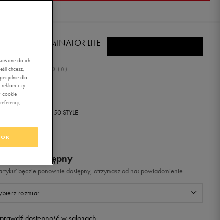
KE WMNS TERMINATOR LITE
asowane do ich
0.0
śli chcesz,
(
0
)
ecjalnie dla
ł
z Vat
 reklam czy
w cookie
eferencji,
+ 0 PKT W
KLUBIE 50 STYLE
OK
odukt niedostępny
i artykuł będzie ponownie dostępny, otrzymasz od nas powiadomienie.
bierz rozmiar
prawdź dostępność w salonach
Rozmiary EU
Rozmiary US