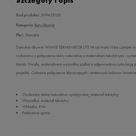
Szczegóły i opis
Kod produktu:
599435100
Kategoria:
Buty lifestyle
Płeć:
Damskie
Damskie obuwie WMNS TERMINATOR LITE HI od marki Nike czerpie insp
wykonano z połączenia skóry naturalnej z materiałami tekstylnymi i synt
trendy. Trwała, materiałowa wyściółka zadba o odpowiednią cyrkulacj
projektu. Ciekawe połączenie błyszczących i matowych kolorów świetnie 
Cholewka: skóra naturalna i syntetyczna, materiał tekstylny
Wyściółka: materiał tekstylny
Wkładka: EVA
Podeszwa: guma