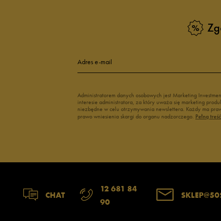
Zobacz również
Zg
Klapki Nike
Białe adidasy
New Balance damskie
Czarne adidas
Buty Nike damskie
Buty Fila dams
Adres e-mail
Buty adidas damskie
Buty Reebok d
Japonki
Buty na platfo
Administratorem danych osobowych jest Marketing Investme
interesie administratora, za który uważa się marketing pro
niezbędne w celu otrzymywania newslettera. Każdy ma prawo
prawo wniesienia skargi do organu nadzorczego.
Pełną treś
12 681 84
CHAT
SKLEP@50
90