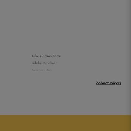
Nike Gamma Force
adidas Breaknet
Skechers Uno
Nike Huarache
Zobacz więcej
New Balance 500