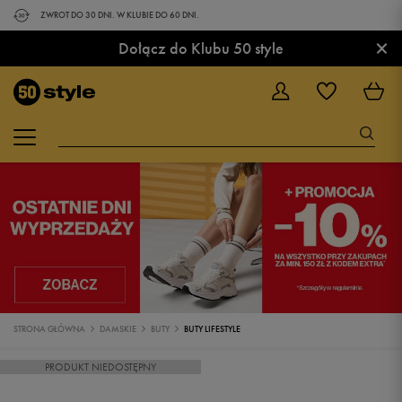
ZWROT DO 30 DNI. W KLUBIE DO 60 DNI.
×
Dołącz do Klubu 50 style
STRONA GŁÓWNA
DAMSKIE
BUTY
BUTY LIFESTYLE
PRODUKT NIEDOSTĘPNY