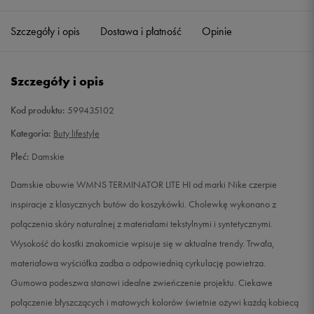
36
22,5 cm
Powiadom o dostępności
Szczegóły i opis
Dostawa i płatność
Opinie
36,5
23 cm
Powiadom o dostępności
Szczegóły i opis
37,5
23,5 cm
Powiadom o dostępności
Kod produktu:
599435102
38
24 cm
Powiadom o dostępności
Kategoria:
Buty lifestyle
Płeć:
Damskie
38,5
24,5 cm
Powiadom o dostępności
Damskie obuwie WMNS TERMINATOR LITE HI od marki Nike czerpie
39
25 cm
Powiadom o dostępności
inspiracje z klasycznych butów do koszykówki. Cholewkę wykonano z
połączenia skóry naturalnej z materiałami tekstylnymi i syntetycznymi.
40
25,5 cm
Powiadom o dostępności
Wysokość do kostki znakomicie wpisuje się w aktualne trendy. Trwała,
materiałowa wyściółka zadba o odpowiednią cyrkulację powietrza.
40,5
26 cm
Powiadom o dostępności
Gumowa podeszwa stanowi idealne zwieńczenie projektu. Ciekawe
połączenie błyszczących i matowych kolorów świetnie ożywi każdą kobiecą
41
26,5 cm
Powiadom o dostępności