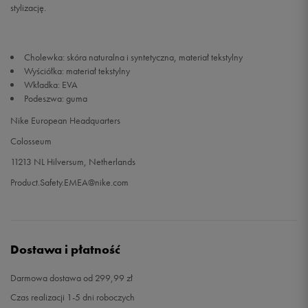
stylizację.
Cholewka: skóra naturalna i syntetyczna, materiał tekstylny
Wyściółka: materiał tekstylny
Wkładka: EVA
Podeszwa: guma
Nike European Headquarters
Colosseum
11213 NL Hilversum, Netherlands
Product.Safety.EMEA@nike.com
Dostawa i płatność
Darmowa dostawa od 299,99 zł
Czas realizacji 1-5 dni roboczych