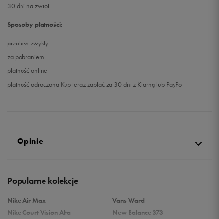
30 dni na zwrot
Sposoby płatności:
przelew zwykły
za pobraniem
płatność online
płatność odroczona Kup teraz zapłać za 30 dni z Klarną lub PayPo
Opinie
Produkt nie posiada recenzji
Popularne kolekcje
Nike Air Max
Vans Ward
Nike Court Vision Alta
New Balance 373