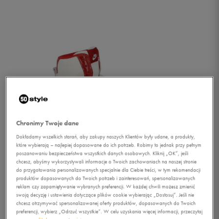
Chronimy Twoje dane
Dokładamy wszelkich starań, aby zakupy naszych Klientów były udane, a produkty,
które wybierają – najlepiej dopasowane do ich potrzeb. Robimy to jednak przy pełnym
poszanowaniu bezpieczeństwa wszystkich danych osobowych. Kliknij „OK”, jeśli
chcesz, abyśmy wykorzystywali informacje o Twoich zachowaniach na naszej stronie
do przygotowania personalizowanych specjalnie dla Ciebie treści, w tym rekomendacji
produktów dopasowanych do Twoich potrzeb i zainteresowań, spersonalizowanych
1/4
reklam czy zapamiętywanie wybranych preferencji. W każdej chwili możesz zmienić
swoją decyzję i ustawienia dotyczące plików cookie wybierając „Dostosuj”. Jeśli nie
chcesz otrzymywać spersonalizowanej oferty produktów, dopasowanych do Twoich
preferencji, wybierz „Odrzuć wszystkie”. W celu uzyskania więcej informacji, przeczytaj