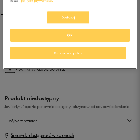
naszą
politykę prywatności.
Dostosuj
NIKE WMNS TERMINATOR
LITE HI
OK
0.0
(
0
)
Odrzuć wszystkie
9,99
zł
z Vat
+ 50 PKT W
KLUBIE 50 STYLE
Produkt niedostępny
Jeśli artykuł będzie ponownie dostępny, otrzymasz od nas powiadomienie.
Wybierz rozmiar
Sprawdź dostępność w salonach
Rozmiary EU
Rozmiary US