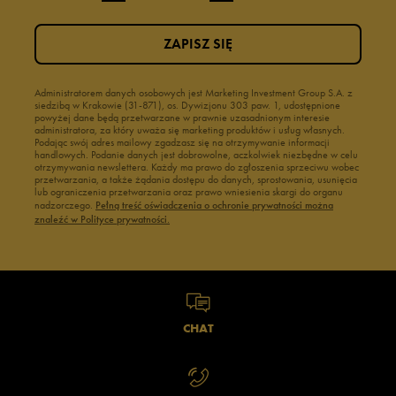
ZAPISZ SIĘ
Administratorem danych osobowych jest Marketing Investment Group S.A. z
siedzibą w Krakowie (31-871), os. Dywizjonu 303 paw. 1, udostępnione
powyżej dane będą przetwarzane w prawnie uzasadnionym interesie
administratora, za który uważa się marketing produktów i usług własnych.
Podając swój adres mailowy zgadzasz się na otrzymywanie informacji
handlowych. Podanie danych jest dobrowolne, aczkolwiek niezbędne w celu
otrzymywania newslettera. Każdy ma prawo do zgłoszenia sprzeciwu wobec
przetwarzania, a także żądania dostępu do danych, sprostowania, usunięcia
lub ograniczenia przetwarzania oraz prawo wniesienia skargi do organu
nadzorczego.
Pełną treść oświadczenia o ochronie prywatności można
znaleźć w Polityce prywatności.
CHAT