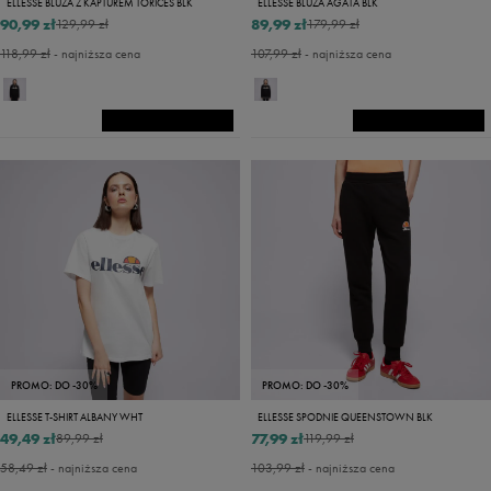
ELLESSE BLUZA Z KAPTUREM TORICES BLK
ELLESSE BLUZA AGATA BLK
90,99 zł
89,99 zł
129,99 zł
179,99 zł
118,99 zł
- najniższa cena
107,99 zł
- najniższa cena
PROMO: DO -30%
PROMO: DO -30%
ELLESSE T-SHIRT ALBANY WHT
ELLESSE SPODNIE QUEENSTOWN BLK
49,49 zł
77,99 zł
89,99 zł
119,99 zł
58,49 zł
- najniższa cena
103,99 zł
- najniższa cena