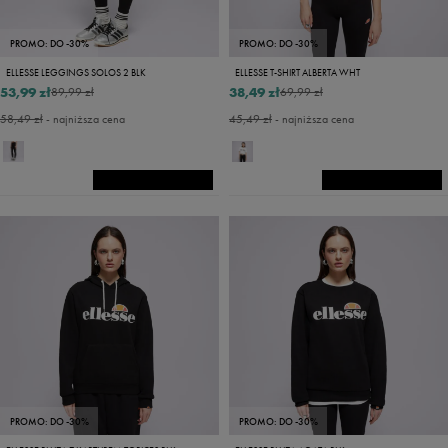
PROMO: DO -30%
PROMO: DO -30%
ELLESSE LEGGINGS SOLOS 2 BLK
ELLESSE T-SHIRT ALBERTA WHT
53,99 zł
38,49 zł
89,99 zł
69,99 zł
58,49 zł
- najniższa cena
45,49 zł
- najniższa cena
PROMO: DO -30%
PROMO: DO -30%