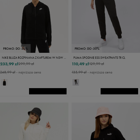
PROMO: DO -30%
PROMO: DO -30%
NIKE BLUZA ROZPINANA Z KAPTUREM W NSW CLUB FLC FZ
PUMA SPODNIE ESS SWEATPANTS TR CL
233,99 zł
110,49 zł
299,99 zł
129,99 zł
248,99 zł
- najniższa cena
135,99 zł
- najniższa cena