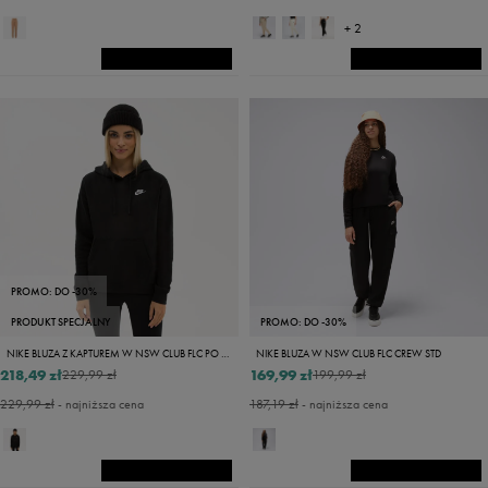
+ 2
PROMO: DO -30%
PRODUKT SPECJALNY
PROMO: DO -30%
NIKE BLUZA Z KAPTUREM W NSW CLUB FLC PO HDY STD
NIKE BLUZA W NSW CLUB FLC CREW STD
218,49 zł
169,99 zł
229,99 zł
199,99 zł
229,99 zł
- najniższa cena
187,19 zł
- najniższa cena