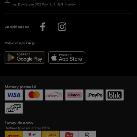
os. Dywizjonu 303 Paw. 1, 31-871 Kraków
Więcej >
Klub 50 style
Regulamin sklepu 50 style
Praca
Regulamin aplikacji 50 style
Informacje o firmie
Więcej regulaminów >
Znajdź nas na
Pobierz aplikację
Metody płatności
Formy dostawy
Dostawa tylko na terenie Polski