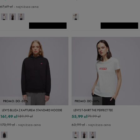
67,49 zł
- najniższa cena
PROMO: DO -30%
PROMO: DO -30%
LEVI'S BLUZA Z KAPTUREM STANDARD HOODIE
LEVI'S T-SHIRT THE PERFECT TEE
161,49 zł
55,99 zł
189,99 zł
79,99 zł
170,99 zł
- najniższa cena
63,99 zł
- najniższa cena