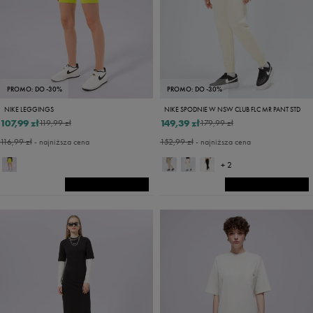
PROMO: DO -30%
PROMO: DO -30%
NIKE LEGGINGS
NIKE SPODNIE W NSW CLUB FLC MR PANT STD
107,99 zł
149,39 zł
119,99 zł
179,99 zł
116,99 zł
- najniższa cena
152,99 zł
- najniższa cena
+ 2