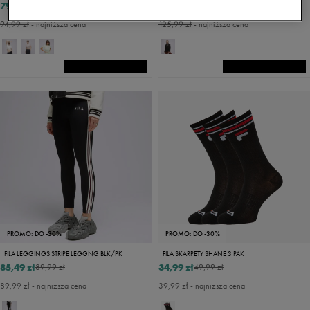
79,99 zł
116,99 zł
99,99 zł
179,99 zł
94,99 zł
- najniższa cena
125,99 zł
- najniższa cena
PROMO: DO -30%
PROMO: DO -30%
FILA LEGGINGS STRIPE LEGGNG BLK/PK
FILA SKARPETY SHANE 3 PAK
85,49 zł
34,99 zł
89,99 zł
49,99 zł
89,99 zł
- najniższa cena
39,99 zł
- najniższa cena