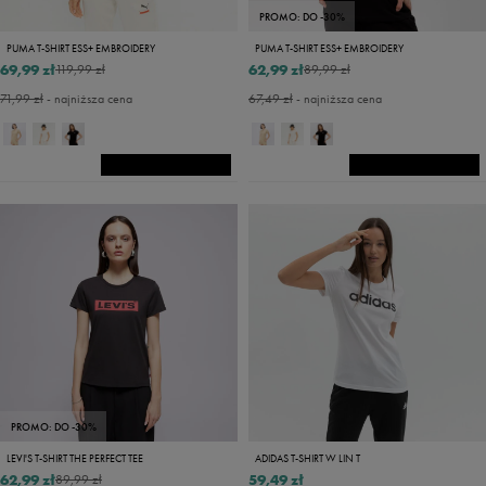
PROMO: DO -30%
PUMA T-SHIRT ESS+ EMBROIDERY
PUMA T-SHIRT ESS+ EMBROIDERY
69,99 zł
62,99 zł
119,99 zł
89,99 zł
71,99 zł
- najniższa cena
67,49 zł
- najniższa cena
PROMO: DO -30%
LEVI'S T-SHIRT THE PERFECT TEE
ADIDAS T-SHIRT W LIN T
62,99 zł
59,49 zł
89,99 zł