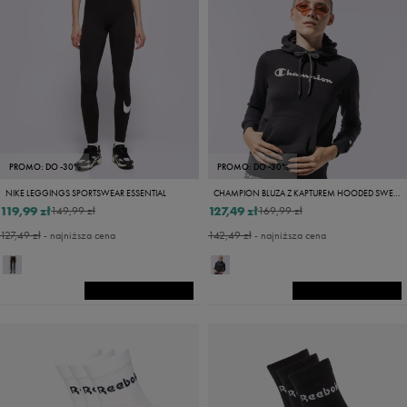
PROMO: DO -30%
PROMO: DO -30%
NIKE LEGGINGS SPORTSWEAR ESSENTIAL
CHAMPION BLUZA Z KAPTUREM HOODED SWEATSHIRT
119,99 zł
127,49 zł
149,99 zł
169,99 zł
127,49 zł
- najniższa cena
142,49 zł
- najniższa cena