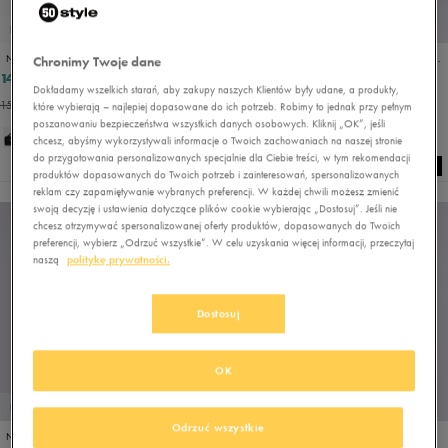
PROMO: DO -30%
PROMO: DO -30%
NIKE TORBA NIKE BRASILIA 9.5 MEDIUM 60L
NIKE SPODNIE W NSW ESSENTIALS WVN HR CARGO
Chronimy Twoje dane
143,99 zł
220,99 zł
159,99 zł
259,99 zł
Dokładamy wszelkich starań, aby zakupy naszych Klientów były udane, a produkty,
152,99 zł
- najniższa cena
246,99 zł
- najniższa cena
które wybierają – najlepiej dopasowane do ich potrzeb. Robimy to jednak przy pełnym
poszanowaniu bezpieczeństwa wszystkich danych osobowych. Kliknij „OK”, jeśli
chcesz, abyśmy wykorzystywali informacje o Twoich zachowaniach na naszej stronie
do przygotowania personalizowanych specjalnie dla Ciebie treści, w tym rekomendacji
produktów dopasowanych do Twoich potrzeb i zainteresowań, spersonalizowanych
reklam czy zapamiętywanie wybranych preferencji. W każdej chwili możesz zmienić
swoją decyzję i ustawienia dotyczące plików cookie wybierając „Dostosuj”. Jeśli nie
chcesz otrzymywać spersonalizowanej oferty produktów, dopasowanych do Twoich
preferencji, wybierz „Odrzuć wszystkie”. W celu uzyskania więcej informacji, przeczytaj
naszą
politykę prywatności.
Dostosuj
OK
PROMO: DO -30%
PROMO: DO -30%
Odrzuć wszystkie
NIKE T-SHIRT W NSW TEE ESSNTL SLIM CRP LBR
FILA BLUZA STRIPE 1/4 ZP BLK/PK