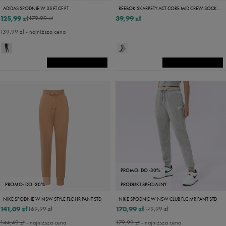
ADIDAS SPODNIE W 3S FT CF PT
REEBOK SKARPETY ACT CORE MID CREW SOCK 3P
125,99 zł
39,99 zł
179,99 zł
139,99 zł
- najniższa cena
PROMO: DO -30%
PROMO: DO -30%
PRODUKT SPECJALNY
NIKE SPODNIE W NSW STYLE FLC HR PANT STD
NIKE SPODNIE W NSW CLUB FLC MR PANT STD
141,09 zł
170,99 zł
169,99 zł
179,99 zł
144,49 zł
- najniższa cena
179,99 zł
- najniższa cena