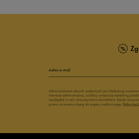
Białe Sneakersy
Sneakersy adi
Czarne sneakersy damskie
Sneakersy dam
Kolorowe sneakersy damskie
Wysokie sneak
Zobacz również
Zg
Klapki Nike
Białe adidasy
New Balance damskie
Czarne adidas
Buty Nike damskie
Buty Fila dams
Adres e-mail
Buty adidas damskie
Buty Reebok d
Japonki
Buty na platfo
Administratorem danych osobowych jest Marketing Investme
interesie administratora, za który uważa się marketing pro
niezbędne w celu otrzymywania newslettera. Każdy ma prawo
prawo wniesienia skargi do organu nadzorczego.
Pełną treś