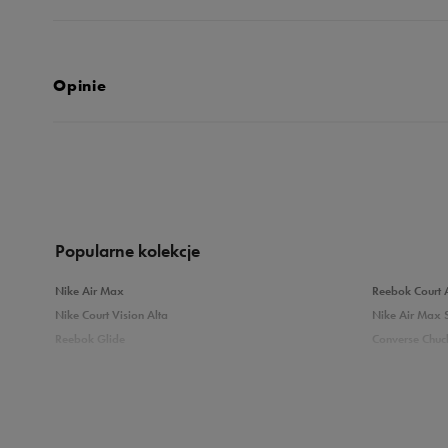
Opinie
Produkt nie posia
Popularne kolekcje
Nike Air Max
Reebok Court 
Nike Court Vision Alta
Nike Air Max 
Reebok Glide
Converse Chuck
Reebok Classic
New Balance 
Puma Carina
adidas Grand 
Sprawdź podobne kategorie