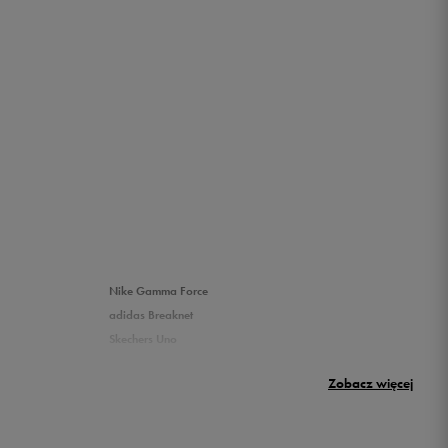
Nike Gamma Force
adidas Breaknet
Skechers Uno
Nike Huarache
Zobacz więcej
New Balance 500