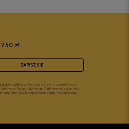
 250 zł
Różowe buty
Buty na siłownię Nike
Buty damskie 37
ZAPISZ SIĘ
Buty damskie 38
Buty damskie 39
wyżej dane będą przetwarzane w prawnie uzasadnionym
i handlowych. Podanie danych jest dobrowolne, aczkolwiek
owania, usunięcia lub ograniczenia przetwarzania oraz