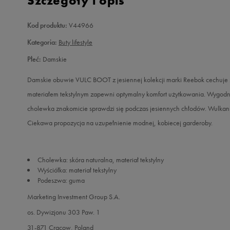
Szczegóły i opis
Kod produktu:
V44966
Kategoria:
Buty lifestyle
Płeć:
Damskie
Damskie obuwie VULC BOOT z jesiennej kolekcji marki Reebok cechuje si
materiałem tekstylnym zapewni optymalny komfort użytkowania. Wygod
cholewka znakomicie sprawdzi się podczas jesiennych chłodów. Wulkan
Ciekawa propozycja na uzupełnienie modnej, kobiecej garderoby.
Cholewka: skóra naturalna, materiał tekstylny
Wyściółka: materiał tekstylny
Podeszwa: guma
Marketing Investment Group S.A.
os. Dywizjonu 303 Paw. 1
31-871 Cracow, Poland