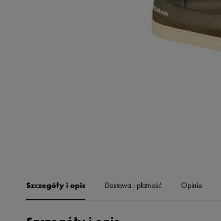
Skechers
Timberland
Umbro
Under Armour
Up8
U.S. Polo ASSN.
Vans
Szczegóły i opis
Dostawa i płatność
Opinie