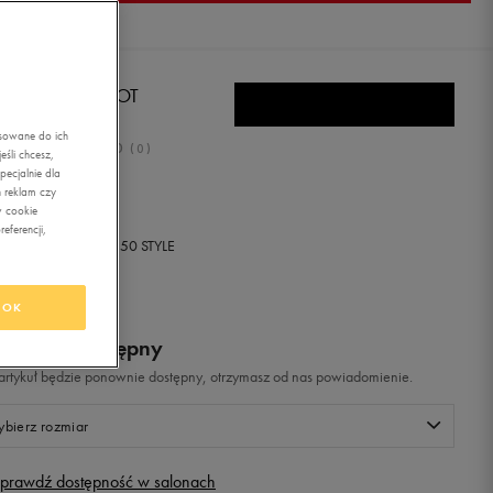
EBOK VULC BOOT
asowane do ich
0.0
(
0
)
śli chcesz,
ecjalnie dla
ł
z Vat
 reklam czy
w cookie
eferencji,
+ 0 PKT W
KLUBIE 50 STYLE
OK
odukt niedostępny
i artykuł będzie ponownie dostępny, otrzymasz od nas powiadomienie.
bierz rozmiar
prawdź dostępność w salonach
Rozmiary EU
Rozmiary US