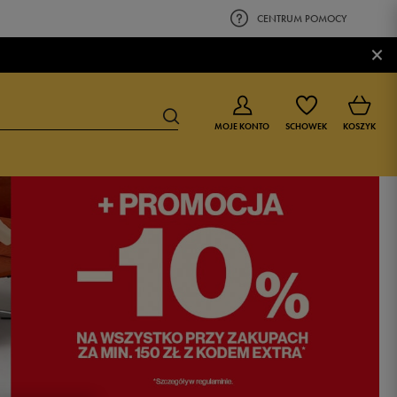
CENTRUM POMOCY
×
MOJE KONTO
SCHOWEK
KOSZYK
BUTY DLA CHŁOPCA
BUTY DLA DZIEWCZYNKI
0-4 lat
0-4 lat
4-8 lat
4-8 lat
9-16 lat
9-16 lat