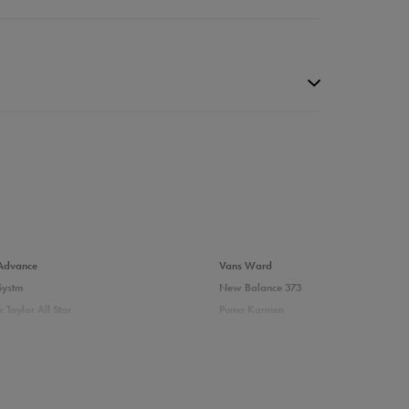
da recenzji
Advance
Vans Ward
Systm
New Balance 373
 Taylor All Star
Puma Karmen
237
Vans Filmore
Court
adidas Ozelle