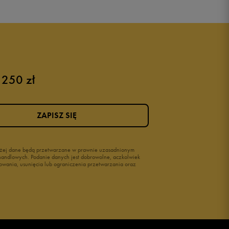
Puma sneakersy męskie
Buty adidas męskie
Buty męskie czarne
Buty męskie Nike
Buty męskie 42
 250 zł
Buty męskie 46
ZAPISZ SIĘ
wyżej dane będą przetwarzane w prawnie uzasadnionym
i handlowych. Podanie danych jest dobrowolne, aczkolwiek
owania, usunięcia lub ograniczenia przetwarzania oraz