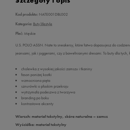
Szczegóły i opis
Kod produktu:
NATE001DBL002
Kategoria:
Buty lifestyle
Płeć:
Męskie
U.S. POLO ASSN. Nate to sneakersy, które łatwo dopasujesz do codzie
jeansami, jak i joggerami, czy z bawełnianymi dresami. To buty dla tych, k
cholewka z wysokiej jakości zamszu i tkaniny
fason poniżej kostki
wzmocniona pięta
sznurówki o płaskim przekroju
wytrzymała podeszwa z tworzywa
branding po boku
kontrastowe akcenty
Wierzch: materiał tekstylny, skóra naturalna – zamsz
Wyściółka: materiał tekstylny