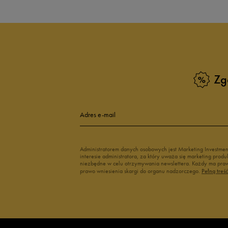
Białe sneakersy męskie
Czarne sneake
Sneakersy zimowe męskie
Sneakersy nisk
Buty Fila męskie
Białe buty męs
Buty czerwone męskie
Buty niebieski
Buty męskie Puma
Buty męskie w
Zg
Buty męskie 43
Buty męskie 4
Adres e-mail
Administratorem danych osobowych jest Marketing Investme
interesie administratora, za który uważa się marketing pro
niezbędne w celu otrzymywania newslettera. Każdy ma prawo
prawo wniesienia skargi do organu nadzorczego.
Pełną treś