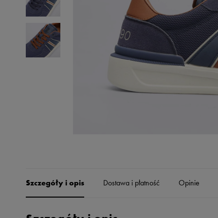
Skechers
Timberland
Umbro
Under Armour
Up8
U.S. Polo ASSN.
Vans
Szczegóły i opis
Dostawa i płatność
Opinie