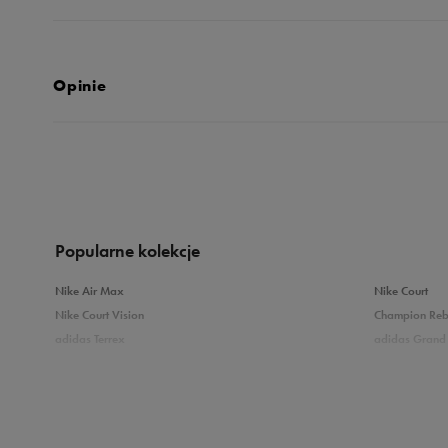
Opinie
Produkt nie posia
Popularne kolekcje
Nike Air Max
Nike Court
Nike Court Vision
Champion Re
adidas Terrex
adidas Grand 
Puma Caven
Vans Filmore
adidas Breaknet
Skechers Uno
Zobacz również