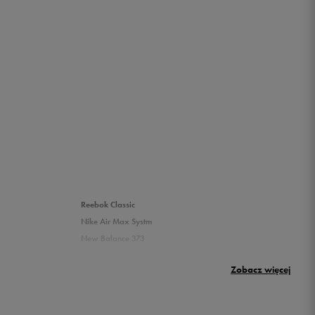
Reebok Classic
Nike Air Max Systm
New Balance 373
Umbro Griffin
Zobacz więcej
New Balance 500