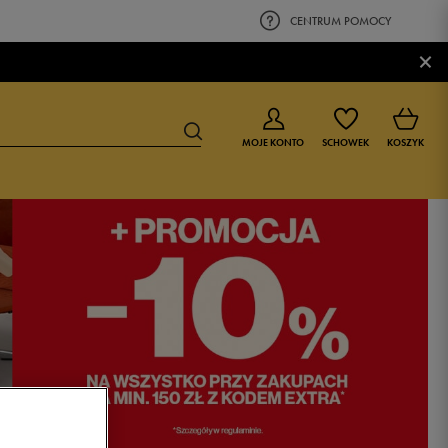
CENTRUM POMOCY
×
MOJE KONTO
SCHOWEK
KOSZYK
BUTY DLA CHŁOPCA
BUTY DLA DZIEWCZYNKI
0-4 lat
0-4 lat
4-8 lat
4-8 lat
9-16 lat
9-16 lat