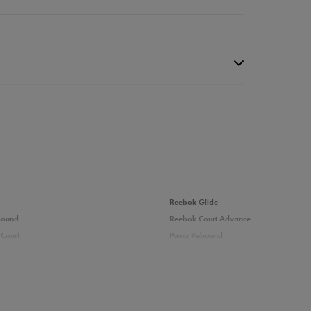
da recenzji
Reebok Glide
bound
Reebok Court Advance
Court
Puma Rebound
adidas Ozelle
Fila Grand Tier