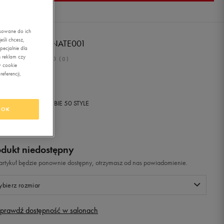
asowane do ich
śli chcesz,
. POLO ASSN. NATE001
ecjalnie dla
 reklam czy
0.0
(
0
)
w cookie
eferencji,
9,99
zł
z Vat
+ 1150 PKT W
KLUBIE 50 STYLE
OK
odukt niedostępny
i artykuł będzie ponownie dostępny, otrzymasz od nas powiadomienie.
bierz rozmiar
prawdź dostępność w salonach
Rozmiary EU
Rozmiary US