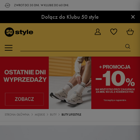
ZWROT DO 30 DNI. W KLUBIE DO 60 DNI.
×
Dołącz do Klubu 50 style
STRONA GŁÓWNA
MĘSKIE
BUTY
BUTY LIFESTYLE