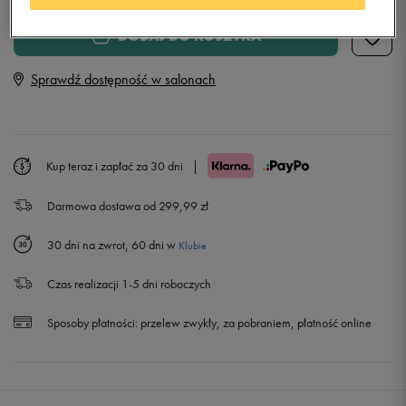
Rozmiary EU
Rozmiary US
DODAJ DO KOSZYKA
41
26 cm
Sprawdź dostępność w salonach
42
26,5 cm
Powiadom o dostępności
43
27,5 cm
Powiadom o dostępności
Kup teraz i zapłać za 30 dni
|
Darmowa dostawa od 299,99 zł
44
28,5 cm
Powiadom o dostępności
30 dni na zwrot, 60 dni w
Klubie
45
29 cm
Czas realizacji 1-5 dni roboczych
46
30 cm
Powiadom o dostępności
Sposoby płatności:
przelew zwykły, za pobraniem, płatność online