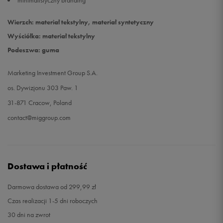
minimalistyczny branding
Wierzch: materiał tekstylny, materiał syntetyczny
Wyściółka: materiał tekstylny
Podeszwa: guma
Marketing Investment Group S.A.
os. Dywizjonu 303 Paw. 1
31-871 Cracow, Poland
contact@miggroup.com
Dostawa i płatność
Darmowa dostawa od 299,99 zł
Czas realizacji 1-5 dni roboczych
30 dni na zwrot