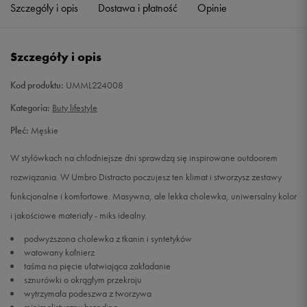
Szczegóły i opis
Dostawa i płatność
Opinie
Szczegóły i opis
Kod produktu:
UMML224008
Kategoria:
Buty lifestyle
Płeć:
Męskie
W stylówkach na chłodniejsze dni sprawdzą się inspirowane outdoorem
rozwiązania. W Umbro Distracto poczujesz ten klimat i stworzysz zestawy
funkcjonalne i komfortowe. Masywna, ale lekka cholewka, uniwersalny kolor
i jakościowe materiały - miks idealny.
podwyższona cholewka z tkanin i syntetyków
watowany kołnierz
taśma na pięcie ułatwiająca zakładanie
sznurówki o okrągłym przekroju
wytrzymała podeszwa z tworzywa