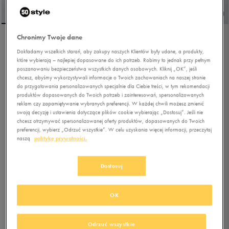
Chronimy Twoje dane
UMBRO DISTRACTO
Dokładamy wszelkich starań, aby zakupy naszych Klientów były udane, a produkty,
które wybierają – najlepiej dopasowane do ich potrzeb. Robimy to jednak przy pełnym
poszanowaniu bezpieczeństwa wszystkich danych osobowych. Kliknij „OK”, jeśli
chcesz, abyśmy wykorzystywali informacje o Twoich zachowaniach na naszej stronie
4.9
(
49
)
do przygotowania personalizowanych specjalnie dla Ciebie treści, w tym rekomendacji
89,99
zł
z Vat
produktów dopasowanych do Twoich potrzeb i zainteresowań, spersonalizowanych
reklam czy zapamiętywanie wybranych preferencji. W każdej chwili możesz zmienić
+ 600 PKT W
KLUBIE 50 STYLE
swoją decyzję i ustawienia dotyczące plików cookie wybierając „Dostosuj”. Jeśli nie
chcesz otrzymywać spersonalizowanej oferty produktów, dopasowanych do Twoich
preferencji, wybierz „Odrzuć wszystkie”. W celu uzyskania więcej informacji, przeczytaj
naszą
politykę prywatności.
Kolor:
szary
Dostosuj
OK
Wybierz rozmiar
Odrzuć wszystkie