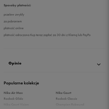
Sposoby płatności:
przelew zwykły
za pobraniem
płatność online
płatność odroczona Kup teraz zapłać za 30 dni z Klarną lub PayPo
Opinie
4.9
Popularne kolekcje
opinii klientów
49
z całego okresu
Nike Air Max
Nike Court
zebranych i zweryfikowanych przez
Reebok Glide
Reebok Classic
Nike Court Vision
Champion Rebound