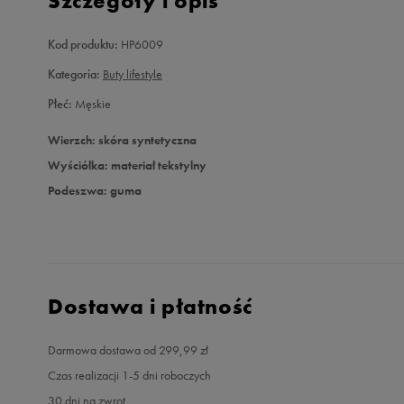
Szczegóły i opis
Kod produktu:
HP6009
Kategoria:
Buty lifestyle
Płeć:
Męskie
Wierzch: skóra syntetyczna
Wyściółka: materiał tekstylny
Podeszwa: guma
Dostawa i płatność
Darmowa dostawa od 299,99 zł
Czas realizacji 1-5 dni roboczych
30 dni na zwrot