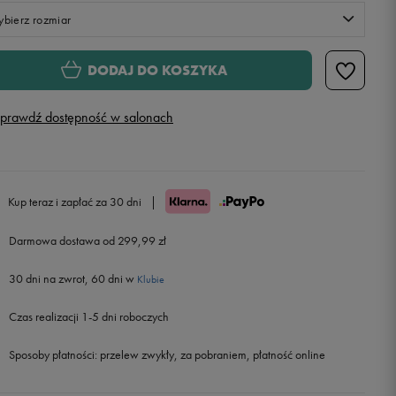
bierz rozmiar
Rozmiary EU
Rozmiary US
DODAJ DO KOSZYKA
36 2/3
22,5 cm
Powiadom o dostępności
prawdź dostępność w salonach
38
23,5 cm
Powiadom o dostępności
38 2/3
24 cm
Powiadom o dostępności
Kup teraz i zapłać za 30 dni
|
39 1/3
24,5 cm
Powiadom o dostępności
Darmowa dostawa od 299,99 zł
30 dni na zwrot, 60 dni w
40
25 cm
Powiadom o dostępności
Klubie
Czas realizacji 1-5 dni roboczych
40 2/3
25,5 cm
Powiadom o dostępności
Sposoby płatności:
przelew zwykły, za pobraniem, płatność online
41 1/3
26 cm
Powiadom o dostępności