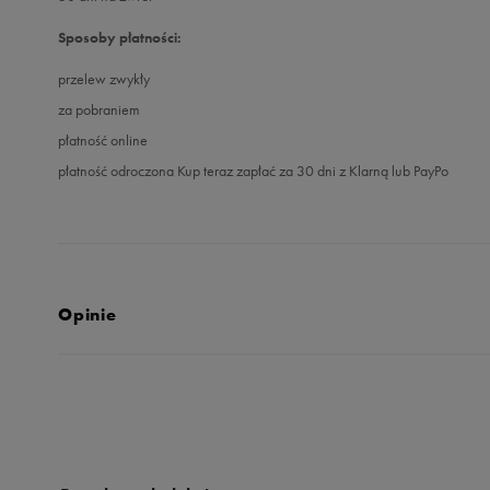
Sposoby płatności:
przelew zwykły
za pobraniem
płatność online
płatność odroczona Kup teraz zapłać za 30 dni z Klarną lub PayPo
Opinie
4.8
opinii klientów
50
z całego okresu
zebranych i zweryfikowanych przez