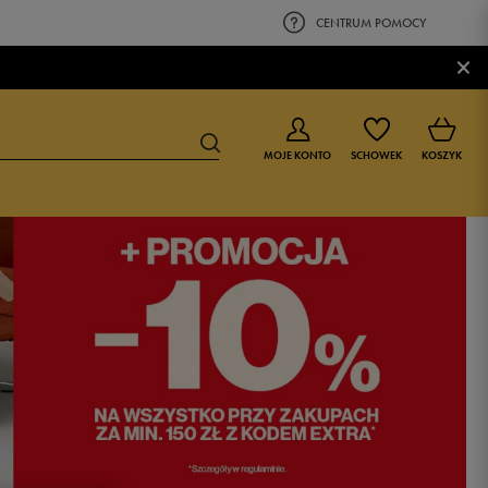
CENTRUM POMOCY
×
MOJE KONTO
SCHOWEK
KOSZYK
BUTY DLA CHŁOPCA
BUTY DLA DZIEWCZYNKI
0-4 lat
0-4 lat
4-8 lat
4-8 lat
9-16 lat
9-16 lat