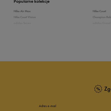
Popularne kolekcje
Nike Air Max
Nike Court
Nike Court Vision
Champion Re
adidas Terrex
adidas Grand 
5
8
Puma Caven
Vans Filmore
adidas Breaknet
Skechers Uno
4
Zobacz również
3
Białe sneakersy męskie
Czarne sneake
2
Sneakersy zimowe męskie
Sneakersy nisk
Buty Fila męskie
Białe buty męs
1
Buty czerwone męskie
Buty niebieski
Buty męskie Puma
Buty męskie w
Zg
Buty męskie 43
Buty męskie 4
Zgodność z rozmiarem
Liczba głosów:
Adres e-mail