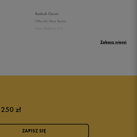
Reebok Classic
Nike Air Max Systm
New Balance 373
Umbro Griffin
Zobacz więcej
New Balance 500
Puma sneakersy męskie
Buty adidas męskie
Buty męskie czarne
Buty męskie Nike
Buty męskie 42
 250 zł
Buty męskie 46
ZAPISZ SIĘ