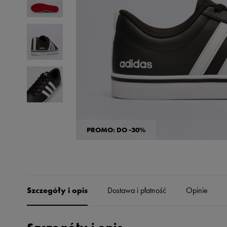
Skechers
Timberland
Umbro
Under Armour
Up8
U.S. Polo ASSN.
Vans
PROMO: DO -30%
Szczegóły i opis
Dostawa i płatność
Opinie