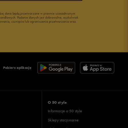
wyżej dane będą przetwarzane w prawnie uzasadnionym
i handlowych. Podanie danych jest dobrowolne, aczkolwiek
owania, usunięcia lub ograniczenia przetwarzania oraz
Pobierz aplikację
O 50 style
Informacje o 50 style
Sklepy stacjonarne