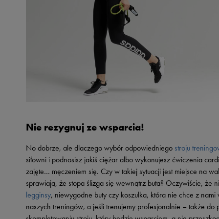
Nie rezygnuj ze wsparcia!
No dobrze, ale dlaczego wybór odpowiedniego
stroju trening
siłowni i podnosisz jakiś ciężar albo wykonujesz ćwiczenia card
zajęte… męczeniem się. Czy w takiej sytuacji jest miejsce na w
sprawiają, że stopa ślizga się wewnątrz buta? Oczywiście, że n
legginsy
, niewygodne buty czy koszulka, która nie chce z nam
naszych treningów, a jeśli trenujemy profesjonalnie – także do
skompletowaniu stroju, który będzie wsparciem, a nie przeszko