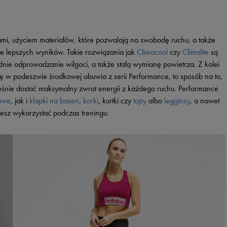
Vans
Timberland
Umbro
ami, użyciem materiałów, które pozwalają na swobodę ruchu, a także
Under Armour
ze lepszych wyników. Takie rozwiązania jak
Climacool
czy
Climalite
są
Up8
ie odprowadzanie wilgoci, a także stałą wymianę powietrza. Z kolei
U.S. Polo ASSN.
e się w podeszwie środkowej obuwia z serii Performance, to sposób na to,
eśnie dostać maksymalny zwrot energii z każdego ruchu. Performance
Vans
gowe
, jak i
klapki na basen
,
korki
, kurtki czy
topy
albo
legginsy
, a nawet
żesz wykorzystać podczas treningu.