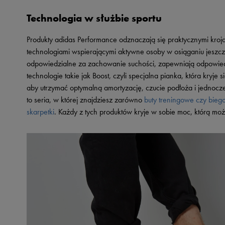
Skechers
Technologia w służbie sportu
Timberland
Produkty adidas Performance odznaczają się praktycznymi kroj
Umbro
technologiami wspierającymi aktywne osoby w osiąganiu jeszc
Under Armour
odpowiedzialne za zachowanie suchości, zapewniają odpowiedn
Up8
technologie takie jak Boost, czyli specjalna pianka, która kryj
aby utrzymać optymalną amortyzację, czucie podłoża i jednocz
U.S. Polo ASSN.
to seria, w której znajdziesz zarówno
buty treningowe czy bie
Vans
skarpetki
. Każdy z tych produktów kryje w sobie moc, którą mo