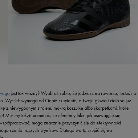
owego
jest tak ważny? Wyobraź sobie, że jedziesz na rowerze, jesteś na
io. Wysiłek wymaga od Ciebie skupienia, a Twoje głowa i ciało są już
alkę z niewygodnym strojem, mokrą koszulkę albo skarpetkami, które
ie! Musimy także pamiętać, że elementy takie jak osuwające się
i współpracować, mogą znacznie przyczynić się do efektywności
 pogorszenia naszych wyników. Dlatego warto skupić się na
dą.