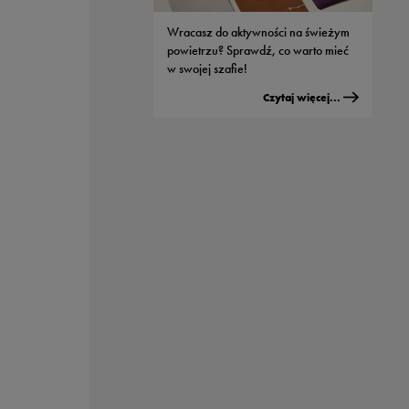
modeli od Nike
Wracasz do aktywności na świeżym
Czytaj więcej...
powietrzu? Sprawdź, co warto mieć
w swojej szafie!
Czytaj więcej...
Męskie buty adidas - jaki model
wybrać do streetwearowych
stylizacji?
Czytaj więcej...
Sportowe nerki - dlaczego wszyscy je
kochają?