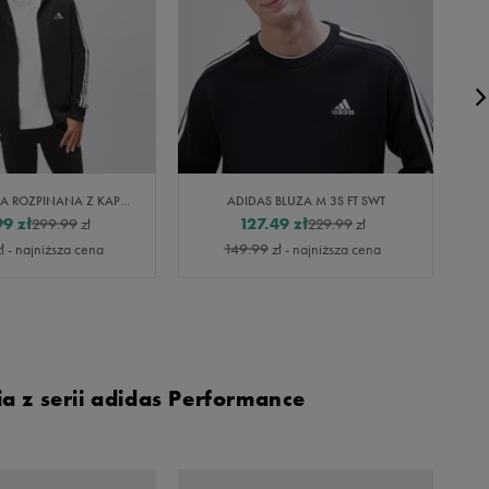
ADIDAS BLUZA ROZPINANA Z KAPTUREM M 3S FT FZ HD
ADIDAS BLUZA M 3S FT SWT
99
zł
127.49
zł
299.99
zł
229.99
zł
ł
- najniższa cena
149.99
zł
- najniższa cena
a z serii adidas Performance