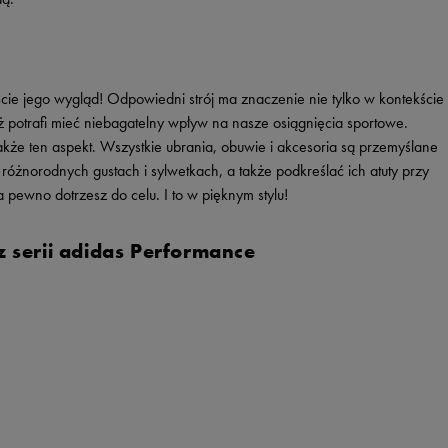
cie jego wygląd! Odpowiedni strój ma znaczenie nie tylko w kontekście
eż potrafi mieć niebagatelny wpływ na nasze osiągnięcia sportowe.
akże ten aspekt. Wszystkie ubrania, obuwie i akcesoria są przemyślane
 różnorodnych gustach i sylwetkach, a także podkreślać ich atuty przy
ewno dotrzesz do celu. I to w pięknym stylu!
 serii adidas Performance