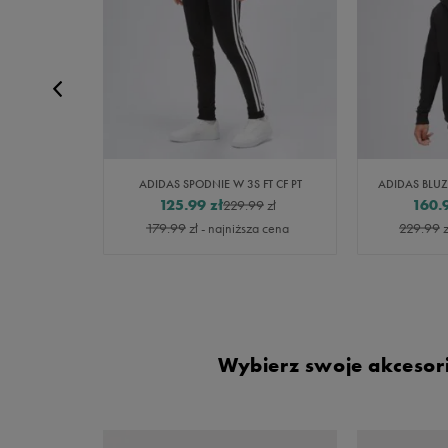
 TR TT TS
ADIDAS SPODNIE W 3S FT CF PT
125.99
zł
160.
99
zł
229.99
zł
za cena
179.99
zł
- najniższa cena
229.99
z
Wybierz swoje akcesori