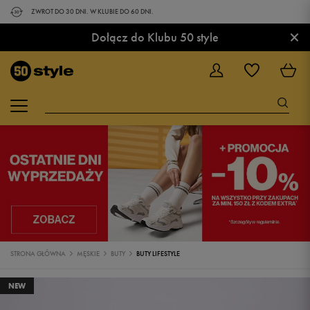
ZWROT DO 30 DNI. W KLUBIE DO 60 DNI.
×
Dołącz do Klubu 50 style
STRONA GŁÓWNA
MĘSKIE
BUTY
BUTY LIFESTYLE
NEW