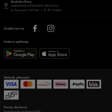
Siedziba firmy
Jak wybrać buty na zimę?
Stylizacje damskie
Sklepy stacjonarne
MARKETING INVESTMENT GROUP S.A.
os. Dywizjonu 303 Paw. 1, 31-871 Kraków
Więcej >
Klub 50 style
Regulamin sklepu 50 style
Praca
Regulamin aplikacji 50 style
Informacje o firmie
Więcej regulaminów >
Znajdź nas na
Pobierz aplikację
Metody płatności
Formy dostawy
Dostawa tylko na terenie Polski