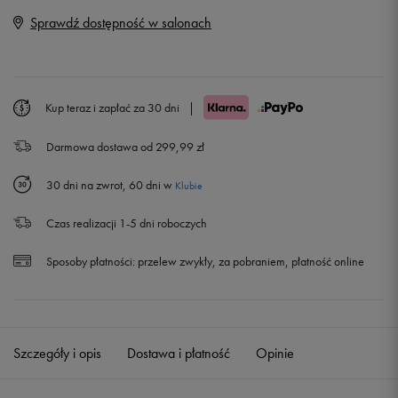
42
26,5 cm
Sprawdź dostępność w salonach
42,5
27 cm
43
27,5 cm
Kup teraz i zapłać za 30 dni
|
Darmowa dostawa od 299,99 zł
44
28 cm
30 dni na zwrot, 60 dni w
Klubie
44,5
28,5 cm
Czas realizacji 1-5 dni roboczych
45
29 cm
Sposoby płatności:
przelew zwykły, za pobraniem, płatność online
46,5
30 cm
Szczegóły i opis
Dostawa i płatność
Opinie