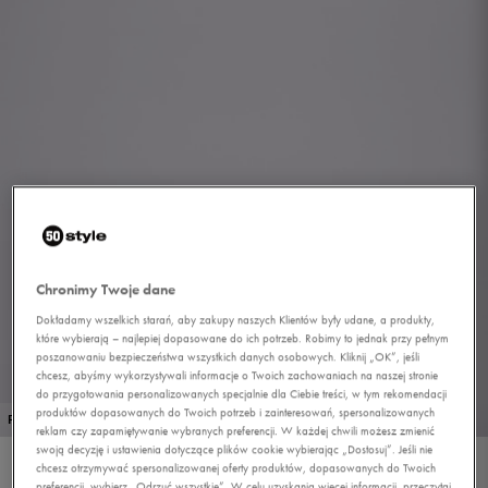
Chronimy Twoje dane
Dokładamy wszelkich starań, aby zakupy naszych Klientów były udane, a produkty,
1/1
które wybierają – najlepiej dopasowane do ich potrzeb. Robimy to jednak przy pełnym
poszanowaniu bezpieczeństwa wszystkich danych osobowych. Kliknij „OK”, jeśli
chcesz, abyśmy wykorzystywali informacje o Twoich zachowaniach na naszej stronie
do przygotowania personalizowanych specjalnie dla Ciebie treści, w tym rekomendacji
produktów dopasowanych do Twoich potrzeb i zainteresowań, spersonalizowanych
PROMO: DO -30%
reklam czy zapamiętywanie wybranych preferencji. W każdej chwili możesz zmienić
swoją decyzję i ustawienia dotyczące plików cookie wybierając „Dostosuj”. Jeśli nie
chcesz otrzymywać spersonalizowanej oferty produktów, dopasowanych do Twoich
NEW BALANCE ML408
preferencji, wybierz „Odrzuć wszystkie”. W celu uzyskania więcej informacji, przeczytaj