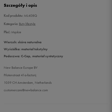
Szczegóły i opis
Kod produktu:
ML408Q
Kategoria:
Buty lifestyle
Płeć:
Męskie
Wierzch: skóra naturalna
Wyściółka: materiał tekstylny
Podeszwa: C-Cap, materiał syntetyczny
New Balance Europe BV
Pilotenstraat 41a-factorij
1059 CH Amsterdam, Netherlands
customercare@newbalance.com