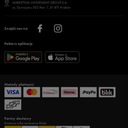
Jak wybrać buty na zimę?
Stylizacje damskie
Sklepy stacjonarne
MARKETING INVESTMENT GROUP S.A.
os. Dywizjonu 303 Paw. 1, 31-871 Kraków
Więcej >
Klub 50 style
Regulamin sklepu 50 style
Praca
Regulamin aplikacji 50 style
Informacje o firmie
Więcej regulaminów >
Znajdź nas na
Pobierz aplikację
Metody płatności
Formy dostawy
Dostawa tylko na terenie Polski