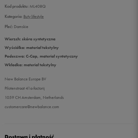
Kod produktu:
ML408Q
Kategoria:
Buty lifestyle
Płeć:
Damskie
Wierzch: skóra syntetyczna
Wyściółka: materiał tekstylny
Podeszwa: C-Cap, materiał syntetyczny
Wkładka: materiał tekstylny
New Balance Europe BV
Pilotenstraat 41a-factorij
1059 CH Amsterdam, Netherlands
customercare@newbalance.com
Dostawa i płatność