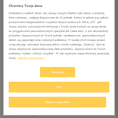
Chronimy Twoje dane
Dokładamy wszelkich starań, aby zakupy naszych Klientów były udane, a produkty,
5.0
(
108
)
które wybierają – najlepiej dopasowane do ich potrzeb. Robimy to jednak przy pełnym
256,49
zł
z Vat
poszanowaniu bezpieczeństwa wszystkich danych osobowych. Kliknij „OK”, jeśli
chcesz, abyśmy wykorzystywali informacje o Twoich zachowaniach na naszej stronie
+ 1350 PKT W
KLUBIE 50 STYLE
do przygotowania personalizowanych specjalnie dla Ciebie treści, w tym rekomendacji
produktów dopasowanych do Twoich potrzeb i zainteresowań, spersonalizowanych
reklam czy zapamiętywanie wybranych preferencji. W każdej chwili możesz zmienić
swoją decyzję i ustawienia dotyczące plików cookie wybierając „Dostosuj”. Jeśli nie
Kolor:
beżowy
chcesz otrzymywać spersonalizowanej oferty produktów, dopasowanych do Twoich
preferencji, wybierz „Odrzuć wszystkie”. W celu uzyskania więcej informacji, przeczytaj
naszą
politykę prywatności.
Dostosuj
Wybierz rozmiar
OK
Rozmiary EU
Rozmiary US
DODAJ DO KOSZYKA
Odrzuć wszystkie
37
22,5 cm
Sprawdź dostępność w salonach