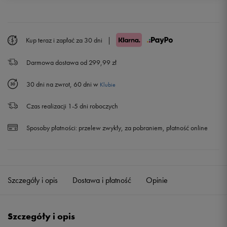
37,5
23 cm
38
23,5 cm
Kup teraz i zapłać za 30 dni
|
Darmowa dostawa od 299,99 zł
38,5
24 cm
30 dni na zwrot, 60 dni w
Klubie
39,5
24,5 cm
Powiadom o dostępności
Czas realizacji 1-5 dni roboczych
40
25 cm
Powiadom o dostępności
Sposoby płatności:
przelew zwykły, za pobraniem, płatność online
40,5
25,5 cm
Powiadom o dostępności
41,5
26 cm
Szczegóły i opis
Dostawa i płatność
Opinie
Szczegóły i opis