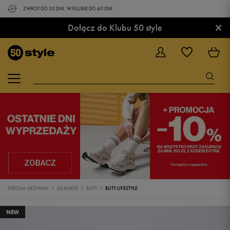
ZWROT DO 30 DNI. W KLUBIE DO 60 DNI.
×
Dołącz do Klubu 50 style
STRONA GŁÓWNA
DAMSKIE
BUTY
BUTY LIFESTYLE
NEW