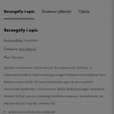
37
22,5 cm
Powiadom o dostępności
Szczegóły i opis
Dostawa i płatność
Opinie
37,5
23 cm
Powiadom o dostępności
Szczegóły i opis
38
23,5 cm
Powiadom o dostępności
Kod produktu:
ML408W
38,5
24 cm
Powiadom o dostępności
Kategoria:
Buty lifestyle
Płeć:
Damskie
39,5
24,5 cm
Powiadom o dostępności
Szukasz sneakersów uniwersalnych do codziennych stylizacji, a
40
25 cm
Powiadom o dostępności
jednocześnie takich, które zwracają uwagę? Wybierz nową odsłonę New
Balance z serii ML40. Ich jasna kolorystyka zgra się ze wszystkimi
40,5
25,5 cm
Powiadom o dostępności
elementami garderoby, a kontrastowe detale będą przyciągać spojrzenia.
Możesz też być pewna wysokiego komfortu noszenia - ta marka wie, jak
41,5
26 cm
Powiadom o dostępności
zręcznie łączyć wygodę i świetny styl.
przewiewna cholewka z siateczki