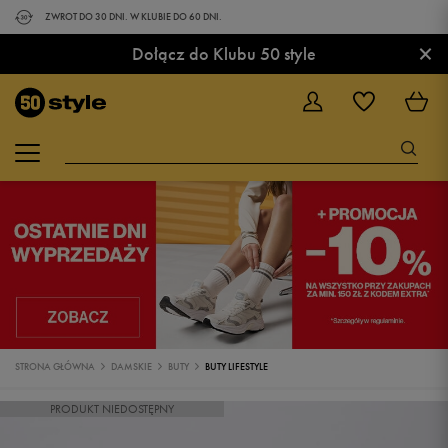
ZWROT DO 30 DNI. W KLUBIE DO 60 DNI.
×
Dołącz do Klubu 50 style
STRONA GŁÓWNA
DAMSKIE
BUTY
BUTY LIFESTYLE
PRODUKT NIEDOSTĘPNY