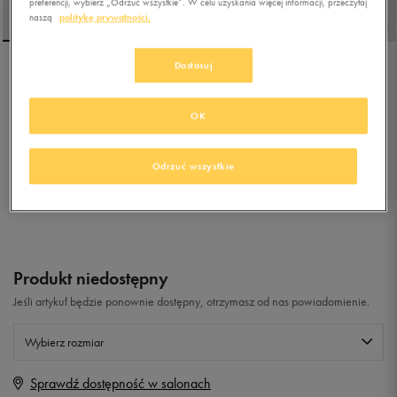
preferencji, wybierz „Odrzuć wszystkie”. W celu uzyskania więcej informacji, przeczytaj
naszą
politykę prywatności.
Dostosuj
NEW BALANCE ML408
OK
5.0
(
106
)
239,99
zł
z Vat
Odrzuć wszystkie
+ 1200 PKT W
KLUBIE 50 STYLE
Produkt niedostępny
Jeśli artykuł będzie ponownie dostępny, otrzymasz od nas powiadomienie.
Wybierz rozmiar
Sprawdź dostępność w salonach
Rozmiary EU
Rozmiary US