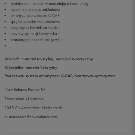
syntetyczne nakładki wzmacniające konstrukcję
pętelki ułatwiające zakładanie
amortyzująca wkładka C-CAP
sprężysta podeszwa środkowa
przyczepny bieżnik na spodzie
łatwa w stylizacji kolorystyka
branding po bokach i na języku
Wierzch: materiał tekstylny, materiał syntetyczny
Wyściółka: materiał tekstylny
Podeszwa: system amortyzacji C-CAP, tworzywo syntetyczne
New Balance Europe BV
Pilotenstraat 41a-factorij
1059 CH Amsterdam, Netherlands
customercare@newbalance.com