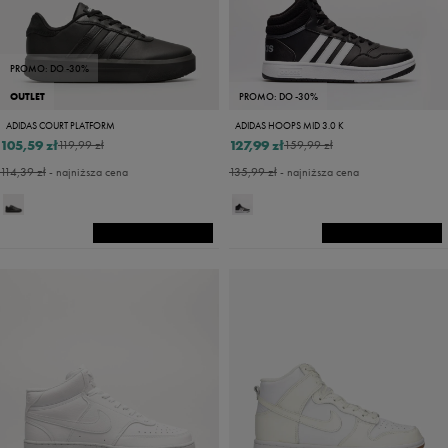
PROMO: DO -30%
OUTLET
PROMO: DO -30%
ADIDAS COURT PLATFORM
ADIDAS HOOPS MID 3.0 K
105,59 zł
127,99 zł
119,99 zł
159,99 zł
114,39 zł
- najniższa cena
135,99 zł
- najniższa cena