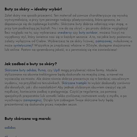
Buty ze skóry – idealny wybór!
Zalet skóry nie sposób przecenić. Ten materiał od zawsze charakteryzuje się wysoką
wytrzymałością, a przy tym pewnego rodzaju plastycznością, która sprawia, że
dopasowuje się do żądanego kształtu. Skórzane buty dobrze osłaniają więc stopę, a
przy tym podkreślają jej kształt. No i nie da się ukryć – po prostu dobrze wyglądają!
Bez względu na to, czy wybierzesz
sneakersy
czy
buty outdoor
, możesz liczyć na
wyjątkowy styl, który świetnie nosi się w każdym sezonie. A to, na jakie buty postawisz,
zależy wyłącznie od Ciebie. Wybierzesz te ze skóry licowej,
zamszowej
, nubukowej a
może
syntetycznej
? Wszystkie je znajdziesz właśnie w 50style, dostępne stacjonarnie
lub online. Postaw na sprawdzoną jakość, a z pewnością się nie zawiedziesz!
Jak zadbać o buty ze skóry?
Skórzane buty adidas
,
Puma
, czy
Up8
mogą przybierać różne formy. Modele
stylizowane na obuwie trekkingowe będą doskonałe na miejską zimę, a nawet na
wycieczkę za miasto. Ale skóra równie dobrze prezentuje się w bardziej casualowym
wydaniu, na przykład na tenisówkach.
Skórzane trampki
to wybór doskonały zarówno
dla dorosłych, jak i dla nastolatków! Aby jednak ulubionym obuwiem cieszyć się jak
najdłużej, koniecznie zadbaj o pielęgnację. Czyść je regularnie, za pomocą
specjalnych preparatów lub szmatki lekko zwilżonej roztworem wody z mydła, a po
wyschnięciu
zaimpregnuj
. Dzięki tym zabiegom Twoje skórzane buty będą
prezentować się doskonale przez niejeden sezon.
Buty skórzane wg marek:
adidas