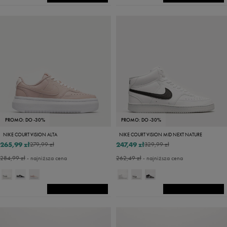
PROMO: DO -30%
PROMO: DO -30%
NIKE COURT VISION ALTA
NIKE COURT VISION MID NEXT NATURE
265,99 zł
247,49 zł
279,99 zł
329,99 zł
284,99 zł
- najniższa cena
262,49 zł
- najniższa cena