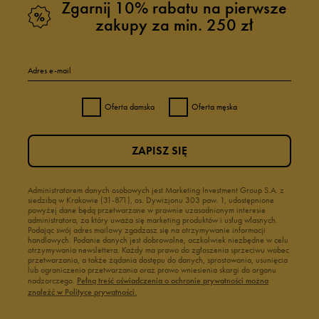
Zgarnij 10% rabatu na pierwsze
zakupy za min. 250 zł
Adres e-mail
Oferta damska
Oferta męska
ZAPISZ SIĘ
Administratorem danych osobowych jest Marketing Investment Group S.A. z
siedzibą w Krakowie (31-871), os. Dywizjonu 303 paw. 1, udostępnione
powyżej dane będą przetwarzane w prawnie uzasadnionym interesie
administratora, za który uważa się marketing produktów i usług własnych.
Podając swój adres mailowy zgadzasz się na otrzymywanie informacji
handlowych. Podanie danych jest dobrowolne, aczkolwiek niezbędne w celu
otrzymywania newslettera. Każdy ma prawo do zgłoszenia sprzeciwu wobec
przetwarzania, a także żądania dostępu do danych, sprostowania, usunięcia
lub ograniczenia przetwarzania oraz prawo wniesienia skargi do organu
nadzorczego.
Pełną treść oświadczenia o ochronie prywatności można
znaleźć w Polityce prywatności.