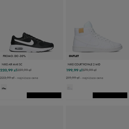
PROMO: DO -30%
OUTLET
NIKE AIR MAX SC
NIKE COURT ROYALE 2 MID
220,99 zł
199,99 zł
259,99 zł
379,99 zł
223,99 zł
- najniższa cena
219,99 zł
- najniższa cena