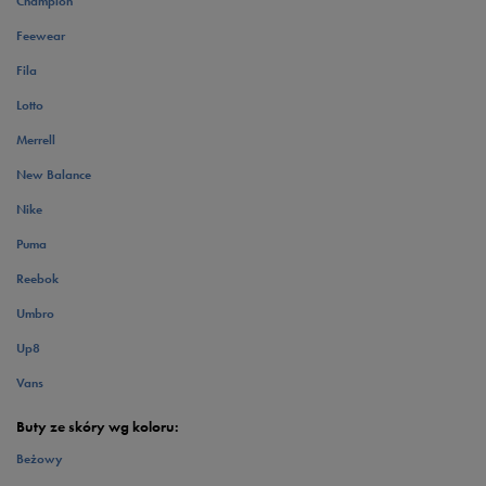
Champion
Feewear
Fila
Lotto
Merrell
New Balance
Nike
Puma
Reebok
Umbro
Up8
Vans
Buty ze skóry wg koloru:
Beżowy