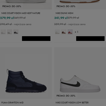
PROMO: DO -30%
PROMO: DO -30%
NIKE COURT VISION MID NEXT NATURE
NIKE DUNK HIGH
279,99 zł
341,99 zł
349,99 zł
379,99 zł
290,49 zł
- najniższa cena
359,99 zł
- najniższa cena
+ 1
PROMO: DO -30%
PUMA GRAVITON MID
NIKE COURT VISION LOW BETTER