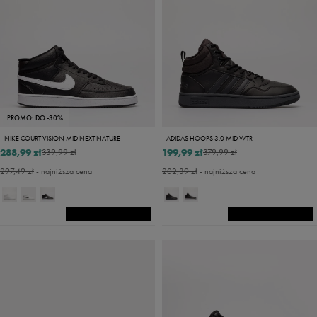
PROMO: DO -30%
NIKE COURT VISION MID NEXT NATURE
ADIDAS HOOPS 3.0 MID WTR
288,99 zł
199,99 zł
339,99 zł
379,99 zł
297,49 zł
- najniższa cena
202,39 zł
- najniższa cena