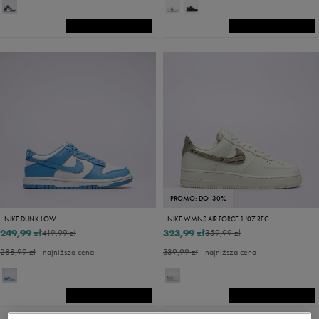
PROMO: DO -30%
NIKE DUNK LOW
NIKE WMNS AIR FORCE 1 '07 REC
249,99 zł
323,99 zł
419,99 zł
359,99 zł
288,99 zł
- najniższa cena
339,99 zł
- najniższa cena