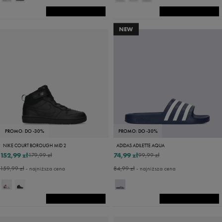
NEW
PROMO: DO -30%
PROMO: DO -30%
NIKE COURT BOROUGH MID 2
ADIDAS ADILETTE AQUA
152,99 zł
74,99 zł
179,99 zł
99,99 zł
159,99 zł
- najniższa cena
84,99 zł
- najniższa cena