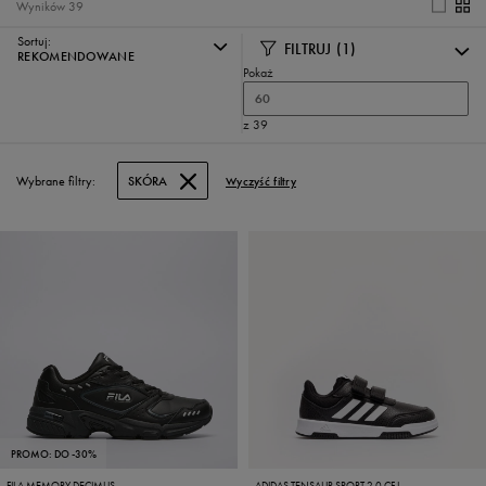
Wyników
39
Sortuj:
FILTRUJ
(1)
REKOMENDOWANE
Pokaż
60
z 39
Wybrane filtry:
SKÓRA
Wyczyść filtry
PROMO: DO -30%
FILA MEMORY DECIMUS
ADIDAS TENSAUR SPORT 2.0 CF I