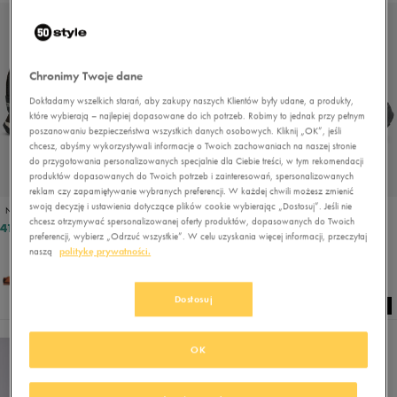
Chronimy Twoje dane
Dokładamy wszelkich starań, aby zakupy naszych Klientów były udane, a produkty,
które wybierają – najlepiej dopasowane do ich potrzeb. Robimy to jednak przy pełnym
poszanowaniu bezpieczeństwa wszystkich danych osobowych. Kliknij „OK”, jeśli
chcesz, abyśmy wykorzystywali informacje o Twoich zachowaniach na naszej stronie
do przygotowania personalizowanych specjalnie dla Ciebie treści, w tym rekomendacji
produktów dopasowanych do Twoich potrzeb i zainteresowań, spersonalizowanych
reklam czy zapamiętywanie wybranych preferencji. W każdej chwili możesz zmienić
swoją decyzję i ustawienia dotyczące plików cookie wybierając „Dostosuj”. Jeśli nie
NEW BALANCE H754LLB
NEW BALANCE H754LLK
chcesz otrzymywać spersonalizowanej oferty produktów, dopasowanych do Twoich
419,99 zł
419,99 zł
preferencji, wybierz „Odrzuć wszystkie”. W celu uzyskania więcej informacji, przeczytaj
naszą
politykę prywatności.
Dostosuj
OK