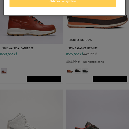
Odrzuć wszystkie
PROMO: DO -30%
NIKE MANOA LEATHER SE
NEW BALANCE H754LFT
369,99 zł
395,99 zł
449,99 zł
404,99 zł
- najniższa cena