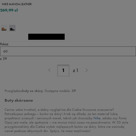
NIKE MANOA LEATHER
269,99 zł
Pokaż
60
z 39
z
1
Przeglądasz
buty ze skóry
. Dostępne modele:
39
Buty skórzane
Cenisz sobie trwałość, a dobry wygląd ma dla Ciebie kluczowe znaczenie?
Potrzebujesz jednego – butów ze skóry! A tak się składa, że ten materiał lubią
projektanci znanych i cenionych marek, takich jak chociażby
Nike
, adidas czy Puma.
Opcji jest wiele, ale spokojnie – nie musisz tracić czasu na poszukiwania. W 50 style
przygotowaliśmy dla Ciebie wybór najlepszych butów ze skóry, które nie zawiodą
nawet podczas aktywnych dni. Spójrz, ile masz możliwości!