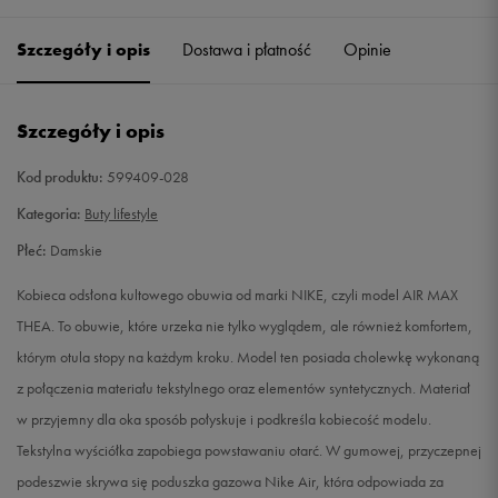
35,5
22 cm
Powiadom o dostępności
Szczegóły i opis
Dostawa i płatność
Opinie
36
22,5 cm
Powiadom o dostępności
Szczegóły i opis
36,5
23 cm
Powiadom o dostępności
Kod produktu:
599409-028
37,5
23,5 cm
Powiadom o dostępności
Kategoria:
Buty lifestyle
Płeć:
Damskie
38
24 cm
Powiadom o dostępności
Kobieca odsłona kultowego obuwia od marki NIKE, czyli model AIR MAX
38,5
24,5 cm
Powiadom o dostępności
THEA. To obuwie, które urzeka nie tylko wyglądem, ale również komfortem,
którym otula stopy na każdym kroku. Model ten posiada cholewkę wykonaną
39
25 cm
Powiadom o dostępności
z połączenia materiału tekstylnego oraz elementów syntetycznych. Materiał
w przyjemny dla oka sposób połyskuje i podkreśla kobiecość modelu.
40
25,5 cm
Powiadom o dostępności
Tekstylna wyściółka zapobiega powstawaniu otarć. W gumowej, przyczepnej
podeszwie skrywa się poduszka gazowa Nike Air, która odpowiada za
40,5
26 cm
Powiadom o dostępności