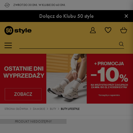
ZWROT DO 30 DNI. W KLUBIE DO 60 DNI.
×
Dołącz do Klubu 50 style
STRONA GŁÓWNA
DAMSKIE
BUTY
BUTY LIFESTYLE
PRODUKT NIEDOSTĘPNY