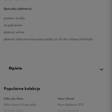
Sposoby płatności:
przelew zwykły
za pobraniem
płatność online
płatność odroczona Kup teraz zapłać za 30 dni z Klarną lub PayPo
Opinie
Produkt nie posiada recenzji
Popularne kolekcje
Nike Air Max
Vans Ward
Nike Court Vision Alta
New Balance 373
Reebok Glide
Puma Karmen