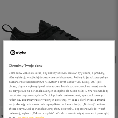
Chronimy Twoje dane
Dokładamy wszelkich starań, aby zakupy naszych Klientów były udane, a produkty,
które wybierają – najlepiej dopasowane do ich potrzeb. Robimy to jednak przy pełnym
poszanowaniu bezpieczeństwa wszystkich danych osobowych. Kliknij „OK”, jeśli
chcesz, abyśmy wykorzystywali informacje o Twoich zachowaniach na naszej stronie
do przygotowania personalizowanych specjalnie dla Ciebie treści, w tym rekomendacji
produktów dopasowanych do Twoich potrzeb i zainteresowań, spersonalizowanych
1/5
reklam czy zapamiętywanie wybranych preferencji. W każdej chwili możesz zmienić
swoją decyzję i ustawienia dotyczące plików cookie wybierając „Dostosuj”. Jeśli nie
chcesz otrzymywać spersonalizowanej oferty produktów, dopasowanych do Twoich
preferencji, wybierz „Odrzuć wszystkie”. W celu uzyskania więcej informacji, przeczytaj
naszą
politykę prywatności.