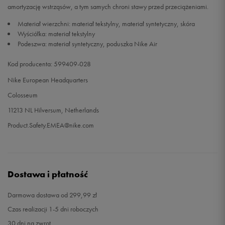
amortyzację wstrząsów, a tym samych chroni stawy przed przeciążeniami.
41
26,5 cm
Powiadom o dostępności
Materiał wierzchni: materiał tekstylny, materiał syntetyczny, skóra
Wyściółka: materiał tekstylny
Podeszwa: materiał syntetyczny, poduszka Nike Air
42
27 cm
Powiadom o dostępności
Kod producenta: 599409-028
42,5
27,5 cm
Powiadom o dostępności
Nike European Headquarters
Colosseum
43
28 cm
Powiadom o dostępności
11213 NL Hilversum, Netherlands
Product.Safety.EMEA@nike.com
44
28,5 cm
Powiadom o dostępności
44,5
29 cm
Powiadom o dostępności
Dostawa i płatność
Darmowa dostawa od 299,99 zł
Czas realizacji 1-5 dni roboczych
30 dni na zwrot