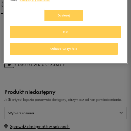
Dostosuj
NIKE WMNS AIR MAX
OK
THEA
0.0
(
0
)
Odrzuć wszystkie
249,99
zł
z Vat
+ 1250 PKT W
KLUBIE 50 STYLE
Produkt niedostępny
Jeśli artykuł będzie ponownie dostępny, otrzymasz od nas powiadomienie.
Wybierz rozmiar
Sprawdź dostępność w salonach
Rozmiary EU
Rozmiary US