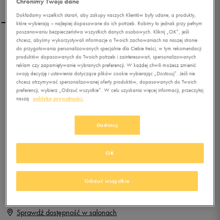
Chronimy Twoje dane
Dokładamy wszelkich starań, aby zakupy naszych Klientów były udane, a produkty,
które wybierają – najlepiej dopasowane do ich potrzeb. Robimy to jednak przy pełnym
poszanowaniu bezpieczeństwa wszystkich danych osobowych. Kliknij „OK”, jeśli
chcesz, abyśmy wykorzystywali informacje o Twoich zachowaniach na naszej stronie
VANS AUTHENTIC
do przygotowania personalizowanych specjalnie dla Ciebie treści, w tym rekomendacji
produktów dopasowanych do Twoich potrzeb i zainteresowań, spersonalizowanych
reklam czy zapamiętywanie wybranych preferencji. W każdej chwili możesz zmienić
swoją decyzję i ustawienia dotyczące plików cookie wybierając „Dostosuj”. Jeśli nie
0.0
(
0
)
chcesz otrzymywać spersonalizowanej oferty produktów, dopasowanych do Twoich
29,99
zł
z Vat
preferencji, wybierz „Odrzuć wszystkie”. W celu uzyskania więcej informacji, przeczytaj
naszą
politykę prywatności.
+ 150 PKT W
KLUBIE 50 STYLE
Dostosuj
Produkt niedostępny
OK
Jeśli artykuł będzie ponownie dostępny, otrzymasz od nas powiadomienie.
Odrzuć wszystkie
Wybierz rozmiar
Sprawdź dostępność w salonach
Rozmiary EU
Rozmiary US