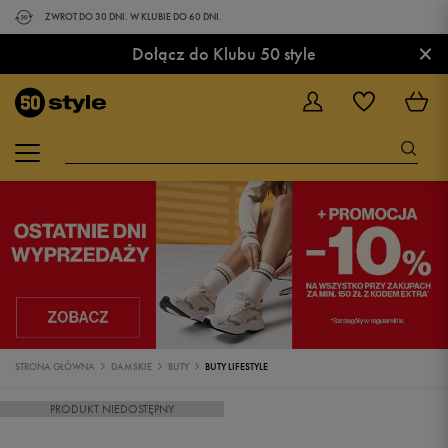
ZWROT DO 30 DNI. W KLUBIE DO 60 DNI.
×
Dołącz do Klubu 50 style
STRONA GŁÓWNA
DAMSKIE
BUTY
BUTY LIFESTYLE
PRODUKT NIEDOSTĘPNY