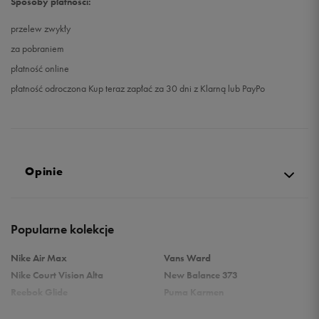
Sposoby płatności:
przelew zwykły
za pobraniem
płatność online
płatność odroczona Kup teraz zapłać za 30 dni z Klarną lub PayPo
Opinie
Produkt nie posiada recenzji
Popularne kolekcje
Nike Air Max
Vans Ward
Nike Court Vision Alta
New Balance 373
Reebok Glide
Puma Karmen
Reebok Classic
Vans Filmore