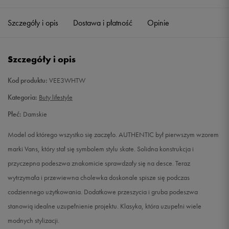
36
22,5 cm
Powiadom o dostępności
Szczegóły i opis
Dostawa i płatność
Opinie
36,5
23 cm
Powiadom o dostępności
Szczegóły i opis
37
23,5 cm
Powiadom o dostępności
Kod produktu:
VEE3WHTW
38
24 cm
Powiadom o dostępności
Kategoria:
Buty lifestyle
Płeć:
Damskie
38,5
24,5 cm
Powiadom o dostępności
Model od którego wszystko się zaczęło. AUTHENTIC był pierwszym wzorem
39
25 cm
Powiadom o dostępności
marki Vans, który stał się symbolem stylu skate. Solidna konstrukcja i
przyczepna podeszwa znakomicie sprawdzały się na desce. Teraz
40
25,5 cm
Powiadom o dostępności
wytrzymała i przewiewna cholewka doskonale spisze się podczas
codziennego użytkowania. Dodatkowe przeszycia i gruba podeszwa
40,5
26 cm
Powiadom o dostępności
stanowią idealne uzupełnienie projektu. Klasyka, która uzupełni wiele
modnych stylizacji.