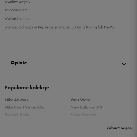
przelew zwykły
za pobraniem
płatność online
płatność odroczona Kup teraz zapłać za 30 dni z Klarną lub PayPo
Opinie
Produkt nie posiada recenzji
Popularne kolekcje
Nike Air Max
Vans Ward
Nike Court Vision Alta
New Balance 373
Reebok Glide
Puma Karmen
Reebok Classic
Vans Filmore
Zobacz więcej
Puma Carina
adidas Ozelle
Reebok Court Advance
Nike Gamma Force