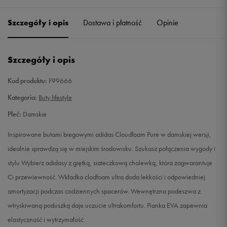
36
22 cm
Powiadom o dostępności
Szczegóły i opis
Dostawa i płatność
Opinie
36 2/3
22,5 cm
Powiadom o dostępności
Szczegóły i opis
37 1/3
23 cm
Powiadom o dostępności
Kod produktu:
F99666
38
23,5 cm
Powiadom o dostępności
Kategoria:
Buty lifestyle
Płeć:
Damskie
38 2/3
24 cm
Powiadom o dostępności
Inspirowane butami biegowymi adidas Cloudfoam Pure w damskiej wersji,
39 1/3
24,5 cm
Powiadom o dostępności
idealnie sprawdzą się w miejskim środowisku. Szukasz połączenia wygody i
stylu Wybierz adidasy z giętką, siateczkową cholewką, która zagwarantuje
40
25 cm
Powiadom o dostępności
Ci przewiewność. Wkładka clodfoam ultra doda lekkości i odpowiedniej
amortyzacji podczas codziennych spacerów. Wewnętrzna podeszwa z
40 2/3
25,5 cm
Powiadom o dostępności
wtryskiwaną poduszką daje uczucie ultrakomfortu. Pianka EVA zapewnia
elastyczność i wytrzymałość.
41 1/3
26 cm
Powiadom o dostępności