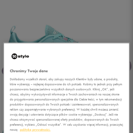
Chronimy Twoje dane
Dokładamy wszelkich starań, aby zakupy naszych Klientów były udane, a produkty,
które wybierają – najlepiej dopasowane do ich potrzeb. Robimy to jednak przy pełnym
poszanowaniu bezpieczeństwa wszystkich danych osobowych. Kliknij „OK”, jeśli
chcesz, abyśmy wykorzystywali informacje o Twoich zachowaniach na naszej stronie
do przygotowania personalizowanych specjalnie dla Ciebie treści, w tym rekomendacji
produktów dopasowanych do Twoich potrzeb i zainteresowań, spersonalizowanych
reklam czy zapamiętywanie wybranych preferencji. W każdej chwili możesz zmienić
1/4
swoją decyzję i ustawienia dotyczące plików cookie wybierając „Dostosuj”. Jeśli nie
chcesz otrzymywać spersonalizowanej oferty produktów, dopasowanych do Twoich
preferencji, wybierz „Odrzuć wszystkie”. W celu uzyskania więcej informacji, przeczytaj
naszą
politykę prywatności.