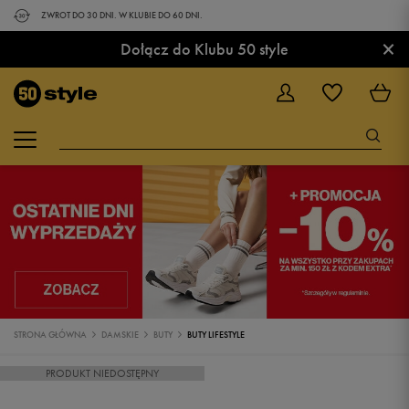
ZWROT DO 30 DNI. W KLUBIE DO 60 DNI.
×
Dołącz do Klubu 50 style
STRONA GŁÓWNA
DAMSKIE
BUTY
BUTY LIFESTYLE
PRODUKT NIEDOSTĘPNY