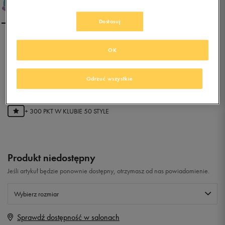
Dostosuj
ADIDAS CLOUDFOAM
OK
PURE W
Odrzuć wszystkie
0.0
(
0
)
59,99
zł
z Vat
+ 300 PKT W
KLUBIE 50 STYLE
Produkt niedostępny
Jeśli artykuł będzie ponownie dostępny, otrzymasz od nas powiadomienie.
Wybierz rozmiar
Sprawdź dostępność w salonach
Rozmiary EU
Rozmiary US