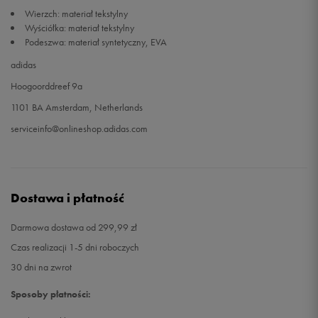
Wierzch: materiał tekstylny
Wyściółka: materiał tekstylny
Podeszwa: materiał syntetyczny, EVA
adidas
Hoogoorddreef 9a
1101 BA Amsterdam, Netherlands
serviceinfo@onlineshop.adidas.com
Dostawa i płatność
Darmowa dostawa od 299,99 zł
Czas realizacji 1-5 dni roboczych
30 dni na zwrot
Sposoby płatności: