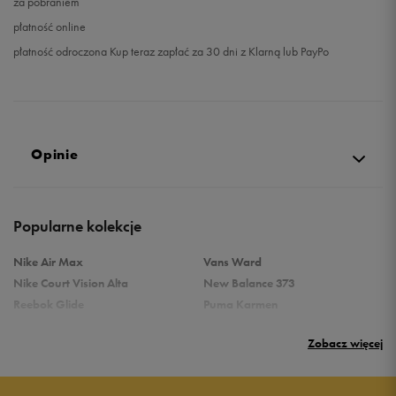
za pobraniem
płatność online
płatność odroczona Kup teraz zapłać za 30 dni z Klarną lub PayPo
Opinie
Produkt nie posiada recenzji
Popularne kolekcje
Nike Air Max
Vans Ward
Nike Court Vision Alta
New Balance 373
Reebok Glide
Puma Karmen
Reebok Classic
Vans Filmore
Zobacz więcej
Puma Carina
adidas Ozelle
Reebok Court Advance
Nike Gamma Force
Nike Air Max Systm
adidas Breaknet