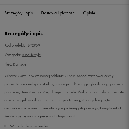
36 2/3
22,5 cm
Powiadom o dostępności
Szczegóły i opis
Dostawa i płatność
Opinie
37 1/3
23 cm
Powiadom o dostępności
Szczegóły i opis
38
23,5 cm
Powiadom o dostępności
Kod produktu:
BY2959
38 2/3
24 cm
Powiadom o dostępności
Kategoria:
Buty lifestyle
Płeć:
Damskie
39 1/3
24,5 cm
Powiadom o dostępności
Kultowe Gazelle w ażurowej odsłonie Cutout. Model zachował cechy
40
25 cm
Powiadom o dostępności
pierwowzoru - niską konstrukcję, nieco przedłużony język i słynną, gumową
podeszwę. Innowacją stał się design cholewki. Wykonano ją z dwóch warstw
40 2/3
25,5 cm
Powiadom o dostępności
doskonałej jakości skóry naturalnej i syntetycznej, w których wycięto
geometryczne wzory. Liczne otwory zapewniają stopom wyjątkowy komfort i
41 1/3
26 cm
Powiadom o dostępności
wentylację. Język oraz piętę zdobi logo Trefoil.
Wierzch: skóra naturalna
42
26,5 cm
Powiadom o dostępności