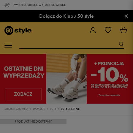
ZWROT DO 30 DNI. W KLUBIE DO 60 DNI.
×
Dołącz do Klubu 50 style
STRONA GŁÓWNA
DAMSKIE
BUTY
BUTY LIFESTYLE
PRODUKT NIEDOSTĘPNY