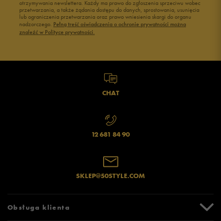
otrzymywania newslettera. Każdy ma prawo do zgłoszenia sprzeciwu wobec
przetwarzania, a także żądania dostępu do danych, sprostowania, usunięcia
Czarne adidasy damskie
Buty na siłownię Nike
lub ograniczenia przetwarzania oraz prawo wniesienia skargi do organu
Buty Fila damskie
Buty damskie 37
nadzorczego.
Pełną treść oświadczenia o ochronie prywatności można
znaleźć w Polityce prywatności.
Buty Reebok damskie
Buty damskie 38
Buty na platformie damskie
Buty damskie 39
CHAT
12 681 84 90
SKLEP@50STYLE.COM
Obsługa klienta