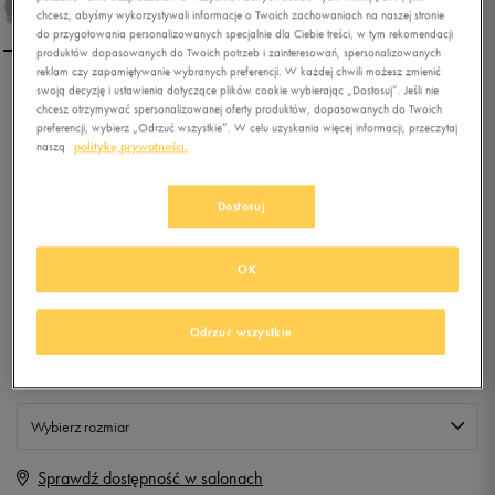
chcesz, abyśmy wykorzystywali informacje o Twoich zachowaniach na naszej stronie
do przygotowania personalizowanych specjalnie dla Ciebie treści, w tym rekomendacji
produktów dopasowanych do Twoich potrzeb i zainteresowań, spersonalizowanych
reklam czy zapamiętywanie wybranych preferencji. W każdej chwili możesz zmienić
swoją decyzję i ustawienia dotyczące plików cookie wybierając „Dostosuj”. Jeśli nie
ADIDAS GAZELLE STITCH
chcesz otrzymywać spersonalizowanej oferty produktów, dopasowanych do Twoich
AND TURN W
preferencji, wybierz „Odrzuć wszystkie”. W celu uzyskania więcej informacji, przeczytaj
naszą
politykę prywatności.
0.0
(
0
)
449,99
zł
z Vat
Dostosuj
+ 2250 PKT W
KLUBIE 50 STYLE
OK
Odrzuć wszystkie
Produkt niedostępny
Jeśli artykuł będzie ponownie dostępny, otrzymasz od nas powiadomienie.
Wybierz rozmiar
Sprawdź dostępność w salonach
Rozmiary EU
Rozmiary US