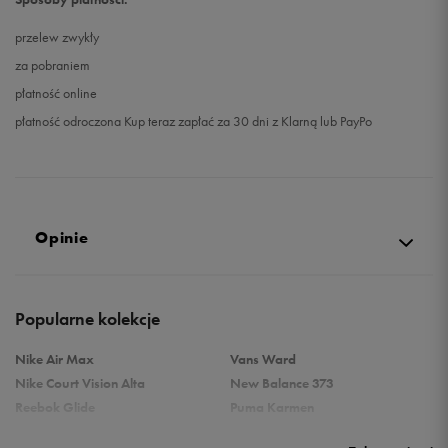
przelew zwykły
40 2/3
25,5 cm
Powiadom o dostępności
za pobraniem
płatność online
41 1/3
26 cm
Powiadom o dostępności
płatność odroczona Kup teraz zapłać za 30 dni z Klarną lub PayPo
42
26,5 cm
Powiadom o dostępności
42 2/3
27 cm
Powiadom o dostępności
Opinie
43 1/3
27,5 cm
Powiadom o dostępności
Produkt nie posiada recenzji
44
28 cm
Powiadom o dostępności
Popularne kolekcje
44 2/3
28,5 cm
Powiadom o dostępności
Nike Air Max
Vans Ward
Nike Court Vision Alta
New Balance 373
Reebok Glide
Puma Karmen
Reebok Classic
Vans Filmore