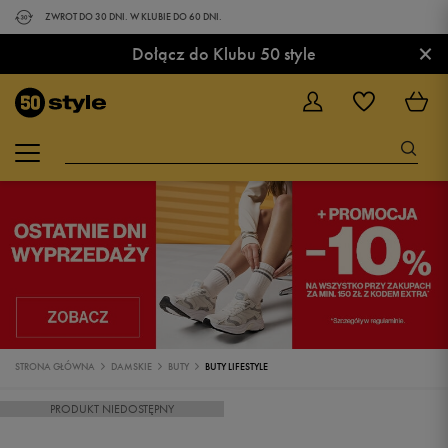
ZWROT DO 30 DNI. W KLUBIE DO 60 DNI.
×
Dołącz do Klubu 50 style
STRONA GŁÓWNA
DAMSKIE
BUTY
BUTY LIFESTYLE
PRODUKT NIEDOSTĘPNY