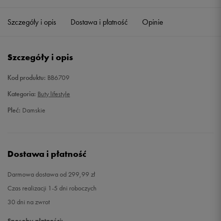
34 2/3
21 cm
Powiadom o dostępności
Szczegóły i opis
Dostawa i płatność
Opinie
35 1/3
21,5 cm
Powiadom o dostępności
Szczegóły i opis
36
22 cm
Powiadom o dostępności
Kod produktu:
BB6709
36 2/3
22,5 cm
Powiadom o dostępności
Kategoria:
Buty lifestyle
Płeć:
Damskie
37 1/3
23 cm
Powiadom o dostępności
38
23,5 cm
Powiadom o dostępności
Dostawa i płatność
38 2/3
24 cm
Powiadom o dostępności
Darmowa dostawa od 299,99 zł
Czas realizacji 1-5 dni roboczych
39 1/3
24,5 cm
Powiadom o dostępności
30 dni na zwrot
40
25 cm
Powiadom o dostępności
Sposoby płatności: