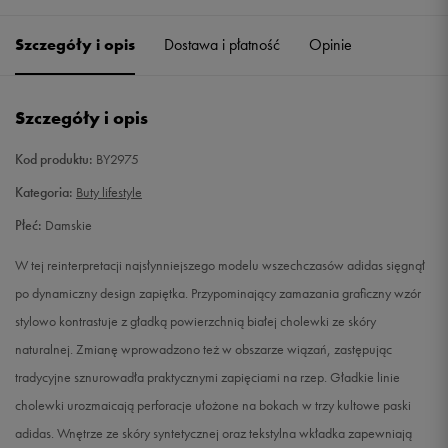
36 2/3
22,5 cm
Powiadom o dostępności
Szczegóły i opis
Dostawa i płatność
Opinie
37 1/3
23 cm
Powiadom o dostępności
Szczegóły i opis
38
23,5 cm
Powiadom o dostępności
Kod produktu:
BY2975
38 2/3
24 cm
Powiadom o dostępności
Kategoria:
Buty lifestyle
Płeć:
Damskie
39 1/3
24,5 cm
Powiadom o dostępności
W tej reinterpretacji najsłynniejszego modelu wszechczasów adidas sięgnął
40
25 cm
Powiadom o dostępności
po dynamiczny design zapiętka. Przypominający zamazania graficzny wzór
stylowo kontrastuje z gładką powierzchnią białej cholewki ze skóry
40 2/3
25,5 cm
Powiadom o dostępności
naturalnej. Zmianę wprowadzono też w obszarze wiązań, zastępując
tradycyjne sznurowadła praktycznymi zapięciami na rzep. Gładkie linie
41 1/3
26 cm
Powiadom o dostępności
cholewki urozmaicają perforacje ułożone na bokach w trzy kultowe paski
adidas. Wnętrze ze skóry syntetycznej oraz tekstylna wkładka zapewniają
42
26,5 cm
Powiadom o dostępności