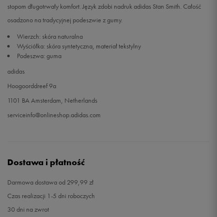
stopom długotrwały komfort. Język zdobi nadruk adidas Stan Smith. Całość
osadzono na tradycyjnej podeszwie z gumy.
Wierzch: skóra naturalna
Wyściółka: skóra syntetyczna, materiał tekstylny
Podeszwa: guma
adidas
Hoogoorddreef 9a
1101 BA Amsterdam, Netherlands
serviceinfo@onlineshop.adidas.com
Dostawa i płatność
Darmowa dostawa od 299,99 zł
Czas realizacji 1-5 dni roboczych
30 dni na zwrot