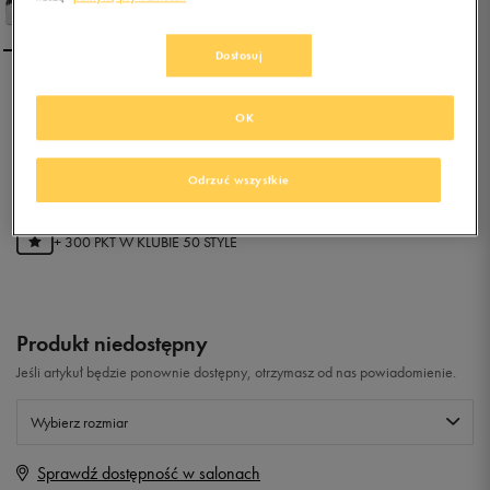
Dostosuj
ADIDAS STAN SMITH CF W
OK
0.0
(
0
)
Odrzuć wszystkie
59,99
zł
z Vat
+ 300 PKT W
KLUBIE 50 STYLE
Produkt niedostępny
Jeśli artykuł będzie ponownie dostępny, otrzymasz od nas powiadomienie.
Wybierz rozmiar
Sprawdź dostępność w salonach
Rozmiary EU
Rozmiary US