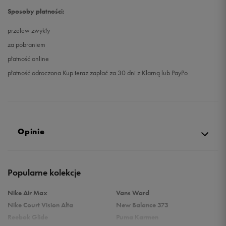
Sposoby płatności:
przelew zwykły
za pobraniem
płatność online
płatność odroczona Kup teraz zapłać za 30 dni z Klarną lub PayPo
Opinie
Produkt nie posiada recenzji
Popularne kolekcje
Nike Air Max
Vans Ward
Nike Court Vision Alta
New Balance 373
Reebok Glide
Puma Karmen