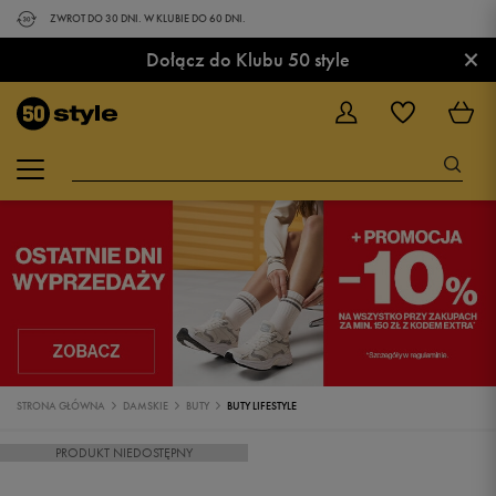
ZWROT DO 30 DNI. W KLUBIE DO 60 DNI.
×
Dołącz do Klubu 50 style
STRONA GŁÓWNA
DAMSKIE
BUTY
BUTY LIFESTYLE
PRODUKT NIEDOSTĘPNY