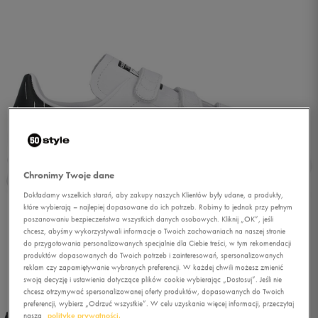
Chronimy Twoje dane
Dokładamy wszelkich starań, aby zakupy naszych Klientów były udane, a produkty,
które wybierają – najlepiej dopasowane do ich potrzeb. Robimy to jednak przy pełnym
poszanowaniu bezpieczeństwa wszystkich danych osobowych. Kliknij „OK”, jeśli
chcesz, abyśmy wykorzystywali informacje o Twoich zachowaniach na naszej stronie
do przygotowania personalizowanych specjalnie dla Ciebie treści, w tym rekomendacji
produktów dopasowanych do Twoich potrzeb i zainteresowań, spersonalizowanych
reklam czy zapamiętywanie wybranych preferencji. W każdej chwili możesz zmienić
1/5
swoją decyzję i ustawienia dotyczące plików cookie wybierając „Dostosuj”. Jeśli nie
chcesz otrzymywać spersonalizowanej oferty produktów, dopasowanych do Twoich
preferencji, wybierz „Odrzuć wszystkie”. W celu uzyskania więcej informacji, przeczytaj
naszą
politykę prywatności.