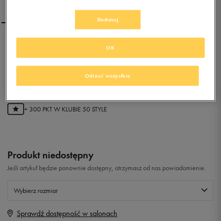
Dostosuj
CONFRONT BOAT LTHR
OK
Odrzuć wszystkie
0.0
(
0
)
59,99
zł
z Vat
+ 300 PKT W
KLUBIE 50 STYLE
Produkt niedostępny
Jeśli artykuł będzie ponownie dostępny, otrzymasz od nas powiadomienie.
Wybierz rozmiar
Sprawdź dostępność w salonach
Rozmiary EU
Rozmiary US