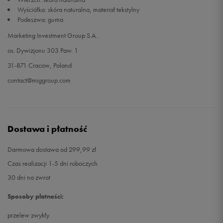
Wyściółka: skóra naturalna, materiał tekstylny
Podeszwa: guma
Marketing Investment Group S.A.
os. Dywizjonu 303 Paw. 1
31-871 Cracow, Poland
contact@miggroup.com
Dostawa i płatność
Darmowa dostawa od 299,99 zł
Czas realizacji 1-5 dni roboczych
30 dni na zwrot
Sposoby płatności:
przelew zwykły