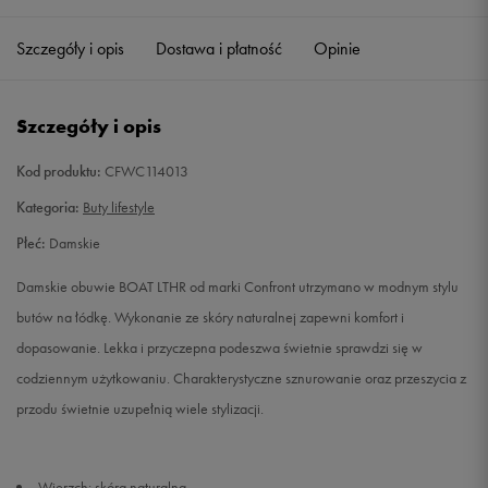
36
23 cm
Powiadom o dostępności
Szczegóły i opis
Dostawa i płatność
Opinie
37
23,5 cm
Powiadom o dostępności
Szczegóły i opis
38
24 cm
Powiadom o dostępności
Kod produktu:
CFWC114013
38,5
24,5 cm
Powiadom o dostępności
Kategoria:
Buty lifestyle
Płeć:
Damskie
39
25 cm
Powiadom o dostępności
Damskie obuwie BOAT LTHR od marki Confront utrzymano w modnym stylu
40
25,5 cm
Powiadom o dostępności
butów na łódkę. Wykonanie ze skóry naturalnej zapewni komfort i
dopasowanie. Lekka i przyczepna podeszwa świetnie sprawdzi się w
41
26 cm
Powiadom o dostępności
codziennym użytkowaniu. Charakterystyczne sznurowanie oraz przeszycia z
przodu świetnie uzupełnią wiele stylizacji.
Wierzch: skóra naturalna