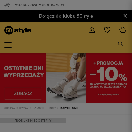
ZWROT DO 30 DNI. W KLUBIE DO 60 DNI.
×
Dołącz do Klubu 50 style
STRONA GŁÓWNA
DAMSKIE
BUTY
BUTY LIFESTYLE
PRODUKT NIEDOSTĘPNY