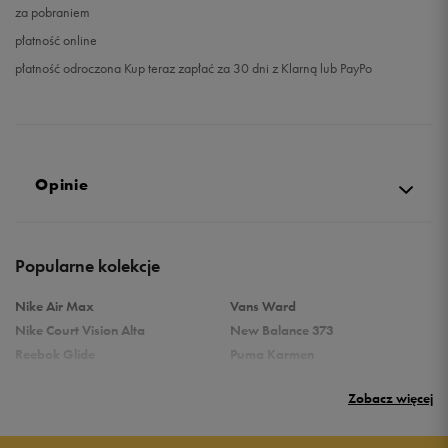
za pobraniem
płatność online
płatność odroczona Kup teraz zapłać za 30 dni z Klarną lub PayPo
Opinie
Produkt nie posiada recenzji
Popularne kolekcje
Nike Air Max
Vans Ward
Nike Court Vision Alta
New Balance 373
Reebok Glide
Puma Karmen
Reebok Classic
Vans Filmore
Zobacz więcej
Puma Carina
adidas Ozelle
Reebok Court Advance
Nike Gamma Force