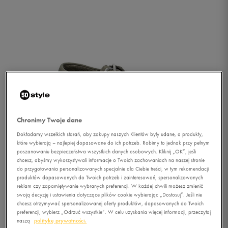
Chronimy Twoje dane
Dokładamy wszelkich starań, aby zakupy naszych Klientów były udane, a produkty,
które wybierają – najlepiej dopasowane do ich potrzeb. Robimy to jednak przy pełnym
poszanowaniu bezpieczeństwa wszystkich danych osobowych. Kliknij „OK”, jeśli
chcesz, abyśmy wykorzystywali informacje o Twoich zachowaniach na naszej stronie
do przygotowania personalizowanych specjalnie dla Ciebie treści, w tym rekomendacji
produktów dopasowanych do Twoich potrzeb i zainteresowań, spersonalizowanych
reklam czy zapamiętywanie wybranych preferencji. W każdej chwili możesz zmienić
1/4
swoją decyzję i ustawienia dotyczące plików cookie wybierając „Dostosuj”. Jeśli nie
chcesz otrzymywać spersonalizowanej oferty produktów, dopasowanych do Twoich
preferencji, wybierz „Odrzuć wszystkie”. W celu uzyskania więcej informacji, przeczytaj
naszą
politykę prywatności.