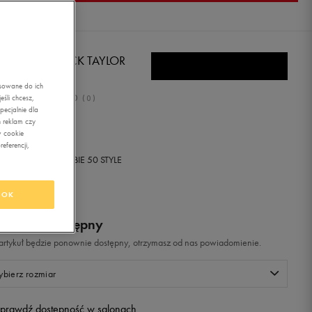
NVERSE CHUCK TAYLOR
AG
asowane do ich
0.0
śli chcesz,
(
0
)
ecjalnie dla
,99
zł
z Vat
 reklam czy
w cookie
eferencji,
+ 300 PKT W
KLUBIE 50 STYLE
OK
odukt niedostępny
i artykuł będzie ponownie dostępny, otrzymasz od nas powiadomienie.
bierz rozmiar
prawdź dostępność w salonach
Rozmiary EU
Rozmiary US