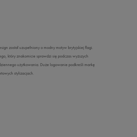
n został uzupełniony o modny motyw brytyjskiej flagi.
go, który znakomicie sprawdzi się podczas wyższych
codziennego użytkowania. Duże logowanie podkreśli markę
etowych stylizacjach.