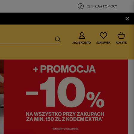
CENTRUM POMOCY
×
MOJE KONTO
SCHOWEK
KOSZYK
BUTY DLA CHŁOPCA
BUTY DLA DZIEWCZYNKI
0-4 lat
0-4 lat
4-8 lat
4-8 lat
9-16 lat
9-16 lat