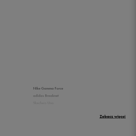
Nike Gamma Force
adidas Breaknet
Skechers Uno
Nike Huarache
Zobacz więcej
New Balance 500