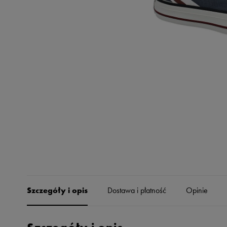
Skechers
Timberland
Umbro
Under Armour
Up8
U.S. Polo ASSN.
Vans
Szczegóły i opis
Dostawa i płatność
Opinie