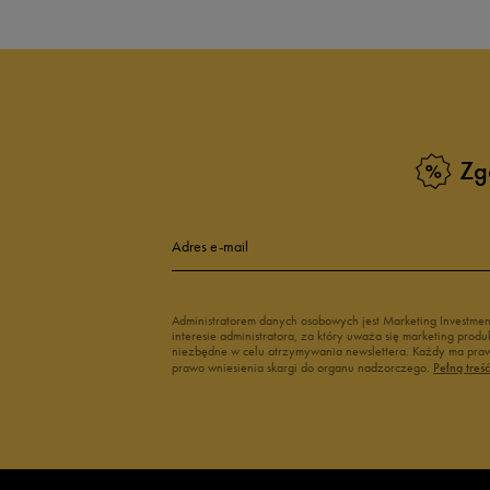
Białe Sneakersy
Sneakersy adi
Czarne sneakersy damskie
Sneakersy dam
Kolorowe sneakersy damskie
Wysokie sneak
Zobacz również
Zg
Klapki Nike
Białe adidasy
New Balance damskie
Czarne adidas
Buty Nike damskie
Buty Fila dams
Adres e-mail
Buty adidas damskie
Buty Reebok d
Japonki
Buty na platfo
Administratorem danych osobowych jest Marketing Investme
interesie administratora, za który uważa się marketing pro
niezbędne w celu otrzymywania newslettera. Każdy ma prawo
prawo wniesienia skargi do organu nadzorczego.
Pełną treś