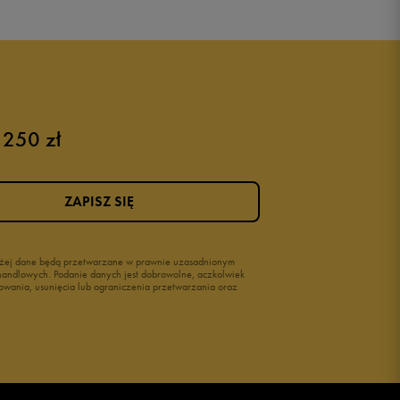
 250 zł
Różowe buty
Buty na siłownię Nike
Buty damskie 37
ZAPISZ SIĘ
Buty damskie 38
Buty damskie 39
wyżej dane będą przetwarzane w prawnie uzasadnionym
i handlowych. Podanie danych jest dobrowolne, aczkolwiek
owania, usunięcia lub ograniczenia przetwarzania oraz