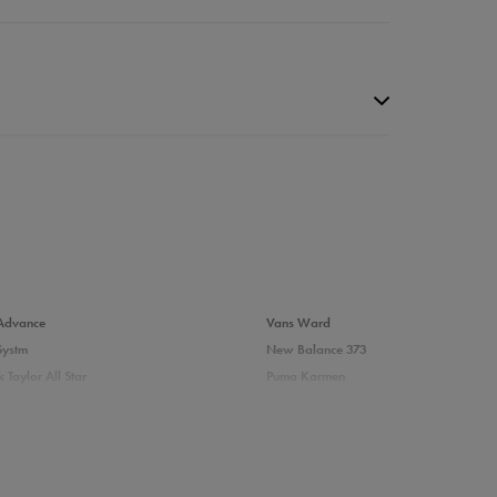
da recenzji
Advance
Vans Ward
Systm
New Balance 373
 Taylor All Star
Puma Karmen
237
Vans Filmore
Court
adidas Ozelle