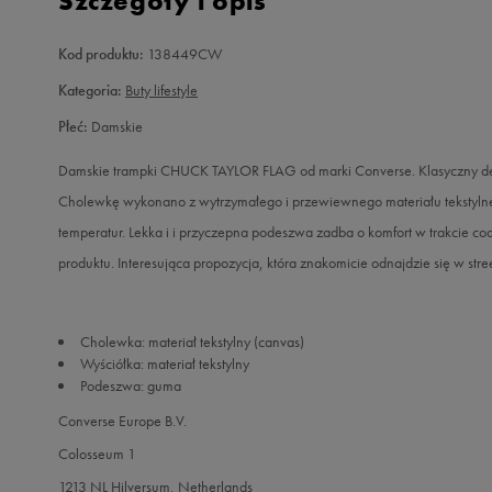
Szczegóły i opis
Kod produktu:
138449CW
Kategoria:
Buty lifestyle
Płeć:
Damskie
Damskie trampki CHUCK TAYLOR FLAG od marki Converse. Klasyczny desig
Cholewkę wykonano z wytrzymałego i przewiewnego materiału tekstylne
temperatur. Lekka i i przyczepna podeszwa zadba o komfort w trakcie 
produktu. Interesująca propozycja, która znakomicie odnajdzie się w stre
Cholewka: materiał tekstylny (canvas)
Wyściółka: materiał tekstylny
Podeszwa: guma
Converse Europe B.V.
Colosseum 1
1213 NL Hilversum, Netherlands