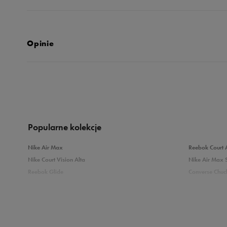
Opinie
Produkt nie posia
Popularne kolekcje
Nike Air Max
Reebok Court 
Nike Court Vision Alta
Nike Air Max 
Reebok Glide
Converse Chuck
Reebok Classic
New Balance 
Puma Carina
adidas Grand 
Sprawdź podobne kategorie