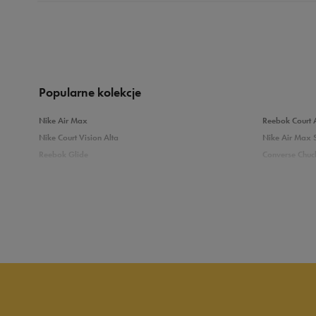
Produkt nie posia
Popularne kolekcje
Nike Air Max
Reebok Court 
Nike Court Vision Alta
Nike Air Max 
Reebok Glide
Converse Chuck
Reebok Classic
New Balance 
Puma Carina
adidas Grand 
Sprawdź podobne kategorie
Białe Sneakersy
Sneakersy adi
Czarne sneakersy damskie
Sneakersy dam
Kolorowe sneakersy damskie
Wysokie sneak
Zobacz również