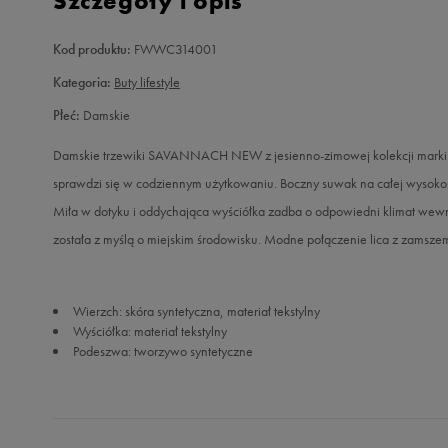
Szczegóły i opis
Kod produktu:
FWWC314001
Kategoria:
Buty lifestyle
Płeć:
Damskie
Damskie trzewiki SAVANNACH NEW z jesienno-zimowej kolekcji marki Fe
sprawdzi się w codziennym użytkowaniu. Boczny suwak na całej wysokoś
Miła w dotyku i oddychająca wyściółka zadba o odpowiedni klimat wew
została z myślą o miejskim środowisku. Modne połączenie lica z zamszem 
Wierzch: skóra syntetyczna, materiał tekstylny
Wyściółka: materiał tekstylny
Podeszwa: tworzywo syntetyczne