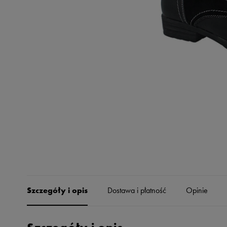
Skechers
Timberland
Umbro
Under Armour
Up8
U.S. Polo ASSN.
Vans
Szczegóły i opis
Dostawa i płatność
Opinie