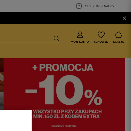
CENTRUM POMOCY
×
MOJE KONTO
SCHOWEK
KOSZYK
BUTY DLA CHŁOPCA
BUTY DLA DZIEWCZYNKI
0-4 lat
0-4 lat
4-8 lat
4-8 lat
9-16 lat
9-16 lat