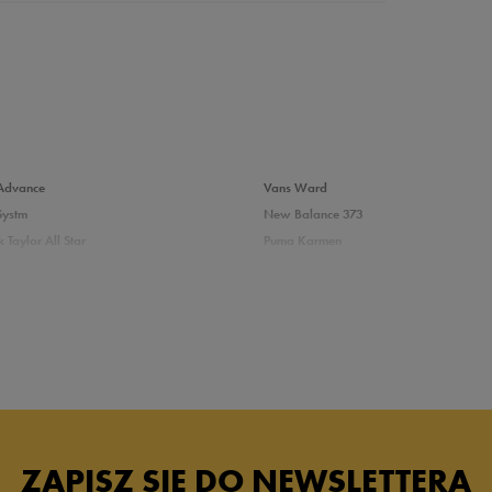
da recenzji
Advance
Vans Ward
Systm
New Balance 373
 Taylor All Star
Puma Karmen
237
Vans Filmore
Court
adidas Ozelle
das damskie
Białe sneakersy damskie adidas
skie skórzane
Białe sneakersy damskie Nike
ersy damskie
Sneakersy Puma damskie białe
ZAPISZ SIĘ DO NEWSLETTERA