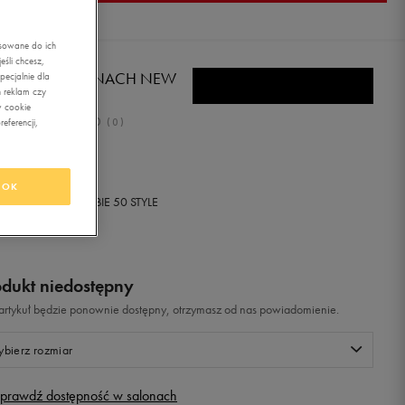
asowane do ich
śli chcesz,
EWEAR SAVANNACH NEW
ecjalnie dla
 reklam czy
w cookie
0.0
eferencji,
(
0
)
,99
zł
z Vat
OK
+ 200 PKT W
KLUBIE 50 STYLE
odukt niedostępny
i artykuł będzie ponownie dostępny, otrzymasz od nas powiadomienie.
bierz rozmiar
prawdź dostępność w salonach
Rozmiary EU
Rozmiary US