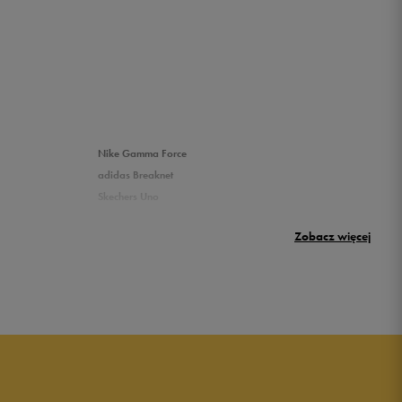
Nike Gamma Force
adidas Breaknet
Skechers Uno
Nike Huarache
Zobacz więcej
New Balance 500