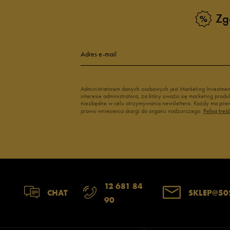
Zg
Klapki Nike
Białe adidasy
New Balance damskie
Czarne adidas
Buty Nike damskie
Buty Fila dams
Adres e-mail
Buty adidas damskie
Buty Reebok d
Japonki
Buty na platfo
Administratorem danych osobowych jest Marketing Investme
interesie administratora, za który uważa się marketing pro
niezbędne w celu otrzymywania newslettera. Każdy ma prawo
prawo wniesienia skargi do organu nadzorczego.
Pełną treś
12 681 84
CHAT
SKLEP@50
90