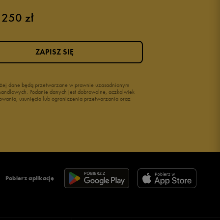
 250 zł
Różowe buty
Buty na siłownię Nike
Buty damskie 37
ZAPISZ SIĘ
Buty damskie 38
Buty damskie 39
wyżej dane będą przetwarzane w prawnie uzasadnionym
i handlowych. Podanie danych jest dobrowolne, aczkolwiek
owania, usunięcia lub ograniczenia przetwarzania oraz
Pobierz aplikację