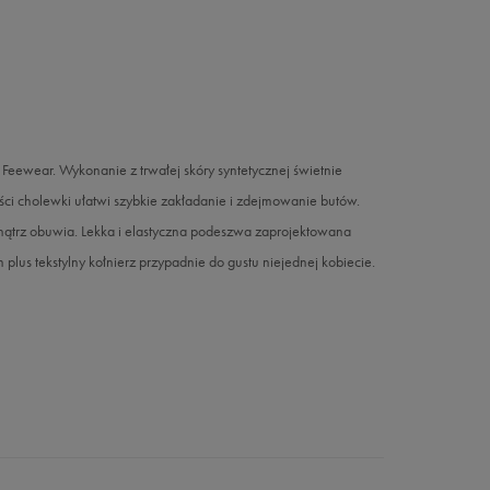
ewear. Wykonanie z trwałej skóry syntetycznej świetnie
ci cholewki ułatwi szybkie zakładanie i zdejmowanie butów.
nątrz obuwia. Lekka i elastyczna podeszwa zaprojektowana
plus tekstylny kołnierz przypadnie do gustu niejednej kobiecie.