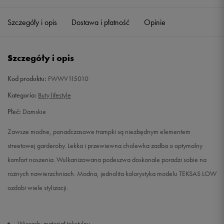
36
23 cm
Powiadom o dostępności
Szczegóły i opis
Dostawa i płatność
Opinie
37
23,5 cm
Powiadom o dostępności
Szczegóły i opis
38
24 cm
Powiadom o dostępności
Kod produktu:
FWWV115010
38,5
24,5 cm
Powiadom o dostępności
Kategoria:
Buty lifestyle
Płeć:
Damskie
39
25 cm
Powiadom o dostępności
Zawsze modne, ponadczasowe trampki są niezbędnym elementem
40
25,5 cm
Powiadom o dostępności
streetowej garderoby. Lekka i przewiewna cholewka zadba o optymalny
komfort noszenia. Wulkanizowana podeszwa doskonale poradzi sobie na
41
26 cm
Powiadom o dostępności
rożnych nawierzchniach. Modna, jednolita kolorystyka modelu TEKSAS LOW
ozdobi wiele stylizacji.
Wierzch: materiał tekstylny