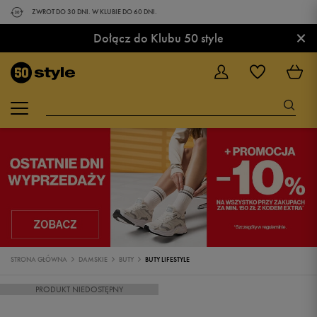
ZWROT DO 30 DNI. W KLUBIE DO 60 DNI.
×
Dołącz do Klubu 50 style
STRONA GŁÓWNA
DAMSKIE
BUTY
BUTY LIFESTYLE
PRODUKT NIEDOSTĘPNY