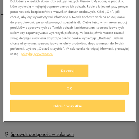
Dokładamy wszelkich starań, aby zakupy naszych Klientów były udane, a produkty,
które wybierają – najlepiej dopasowane do ich potrzeb. Robimy to jednak przy pełnym
poszanowaniu bezpieczeństwa wszystkich danych osobowych. Kliknij „OK”, jeśli
chcesz, abyśmy wykorzystywali informacje o Twoich zachowaniach na naszej stronie
do przygotowania personalizowanych specjalnie dla Ciebie treści, w tym rekomendacji
FEEWEAR TEKSAS LOW
produktów dopasowanych do Twoich potrzeb i zainteresowań, spersonalizowanych
reklam czy zapamiętywanie wybranych preferencji. W każdej chwili możesz zmienić
swoją decyzję i ustawienia dotyczące plików cookie wybierając „Dostosuj”. Jeśli nie
chcesz otrzymywać spersonalizowanej oferty produktów, dopasowanych do Twoich
preferencji, wybierz „Odrzuć wszystkie”. W celu uzyskania więcej informacji, przeczytaj
0.0
(
0
)
naszą
politykę prywatności.
19,99
zł
z Vat
+ 100 PKT W
KLUBIE 50 STYLE
Dostosuj
OK
Produkt niedostępny
Jeśli artykuł będzie ponownie dostępny, otrzymasz od nas powiadomienie.
Odrzuć wszystkie
Wybierz rozmiar
Sprawdź dostępność w salonach
Rozmiary EU
Rozmiary US