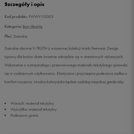
Szczegóły i opis
38
24 cm
Powiadom o dostępności
Kod produktu:
FWWV115003
39
25 cm
Powiadom o dostępności
Kategoria:
Buty lifestyle
Płeć:
Damskie
40
25,5 cm
Powiadom o dostępności
Damskie obuwie V-TRUTH z wiosennej kolekcji marki Feewear. Design
typowy dla butów skate świetnie odnajdzie się w streetowych stylizacjach.
Wykonanie z wytrzymałego i przewiewnego materiału tekstylnego sprawdzi
się w codziennym użytkowaniu. Elastyczna i przyczepna podeszwa zadba o
komfort noszenia. Modna kolorystyka będzie ozdobą niejednej garderoby.
Wierzch: materiał tekstylny
Wyściółka: materiał tekstylny
Podeszwa: guma