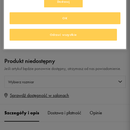
Dostosuj
0.0
(
0
)
OK
19,99
zł
z Vat
+ 100 PKT W
KLUBIE 50 STYLE
Odrzuć wszystkie
Produkt niedostępny
Jeśli artykuł będzie ponownie dostępny, otrzymasz od nas powiadomienie.
Wybierz rozmiar
Sprawdź dostępność w salonach
Rozmiary EU
Rozmiary US
36
23 cm
Powiadom o dostępności
Szczegóły i opis
Dostawa i płatność
Opinie
37
23,5 cm
Powiadom o dostępności