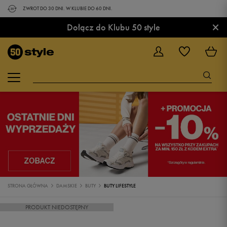
ZWROT DO 30 DNI. W KLUBIE DO 60 DNI.
×
Dołącz do Klubu 50 style
STRONA GŁÓWNA
DAMSKIE
BUTY
BUTY LIFESTYLE
PRODUKT NIEDOSTĘPNY