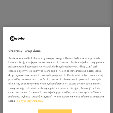
Chronimy Twoje dane
Dokładamy wszelkich starań, aby zakupy naszych Klientów były udane, a produkty,
które wybierają – najlepiej dopasowane do ich potrzeb. Robimy to jednak przy pełnym
poszanowaniu bezpieczeństwa wszystkich danych osobowych. Kliknij „OK”, jeśli
chcesz, abyśmy wykorzystywali informacje o Twoich zachowaniach na naszej stronie
1/1
do przygotowania personalizowanych specjalnie dla Ciebie treści, w tym rekomendacji
produktów dopasowanych do Twoich potrzeb i zainteresowań, spersonalizowanych
reklam czy zapamiętywanie wybranych preferencji. W każdej chwili możesz zmienić
swoją decyzję i ustawienia dotyczące plików cookie wybierając „Dostosuj”. Jeśli nie
chcesz otrzymywać spersonalizowanej oferty produktów, dopasowanych do Twoich
preferencji, wybierz „Odrzuć wszystkie”. W celu uzyskania więcej informacji, przeczytaj
naszą
politykę prywatności.
FEEWEAR V-TRUTH