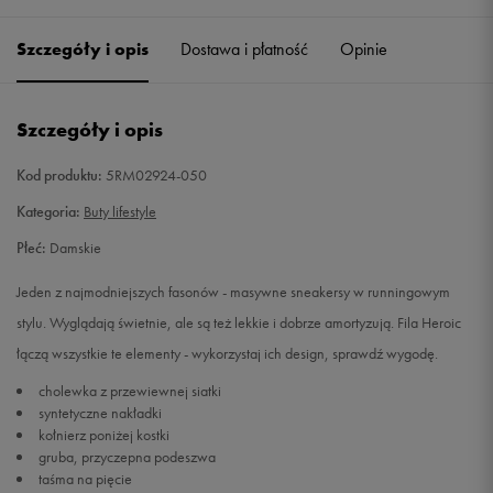
36
22,5 cm
Powiadom o dostępności
Szczegóły i opis
Dostawa i płatność
Opinie
36,5
23 cm
Powiadom o dostępności
Szczegóły i opis
37,5
23,5 cm
Powiadom o dostępności
Kod produktu:
5RM02924-050
38
24 cm
Powiadom o dostępności
Kategoria:
Buty lifestyle
Płeć:
Damskie
39
25 cm
Powiadom o dostępności
Jeden z najmodniejszych fasonów - masywne sneakersy w runningowym
39,5
25,5 cm
Powiadom o dostępności
stylu. Wyglądają świetnie, ale są też lekkie i dobrze amortyzują. Fila Heroic
łączą wszystkie te elementy - wykorzystaj ich design, sprawdź wygodę.
40
26 cm
Powiadom o dostępności
cholewka z przewiewnej siatki
syntetyczne nakładki
41
26,5 cm
Powiadom o dostępności
kołnierz poniżej kostki
gruba, przyczepna podeszwa
taśma na pięcie