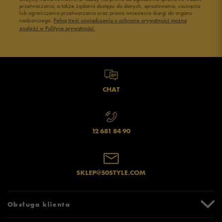
przetwarzania, a także żądania dostępu do danych, sprostowania, usunięcia
Czarne adidasy damskie
Buty na siłownię Nike
lub ograniczenia przetwarzania oraz prawo wniesienia skargi do organu
Jak zbieramy opinie?
Buty Fila damskie
Buty damskie 37
nadzorczego.
Pełną treść oświadczenia o ochronie prywatności można
znaleźć w Polityce prywatności.
Buty Reebok damskie
Buty damskie 38
Buty na platformie damskie
Buty damskie 39
Opinie klientów
Wyczyść
Szukaj
CHAT
12 681 84 90
SKLEP@50STYLE.COM
Obsługa klienta