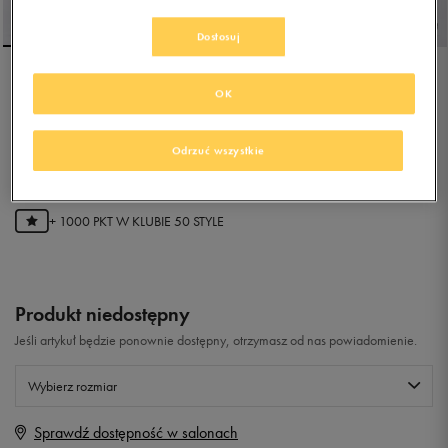
Dostosuj
FILA HEROIC
OK
Odrzuć wszystkie
5.0
(
20
)
199,99
zł
z Vat
+ 1000 PKT W
KLUBIE 50 STYLE
Produkt niedostępny
Jeśli artykuł będzie ponownie dostępny, otrzymasz od nas powiadomienie.
Wybierz rozmiar
Sprawdź dostępność w salonach
Rozmiary EU
Rozmiary US