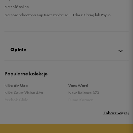
płatność online
płatność odroczona Kup teraz zapłać za 30 dni z Klarną lub PayPo
Opinie
5.0
Popularne kolekcje
opinii klientów
20
z całego okresu
Nike Air Max
Vans Ward
zebranych i zweryfikowanych przez
Nike Court Vision Alta
New Balance 373
Reebok Glide
Puma Karmen
Reebok Classic
Vans Filmore
Zobacz więcej
Puma Carina
adidas Ozelle
Reebok Court Advance
Nike Gamma Force
5
100%
Nike Air Max Systm
adidas Breaknet