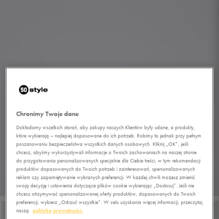
Chronimy Twoje dane
Dokładamy wszelkich starań, aby zakupy naszych Klientów były udane, a produkty,
które wybierają – najlepiej dopasowane do ich potrzeb. Robimy to jednak przy pełnym
poszanowaniu bezpieczeństwa wszystkich danych osobowych. Kliknij „OK”, jeśli
chcesz, abyśmy wykorzystywali informacje o Twoich zachowaniach na naszej stronie
do przygotowania personalizowanych specjalnie dla Ciebie treści, w tym rekomendacji
produktów dopasowanych do Twoich potrzeb i zainteresowań, spersonalizowanych
reklam czy zapamiętywanie wybranych preferencji. W każdej chwili możesz zmienić
1/7
swoją decyzję i ustawienia dotyczące plików cookie wybierając „Dostosuj”. Jeśli nie
chcesz otrzymywać spersonalizowanej oferty produktów, dopasowanych do Twoich
preferencji, wybierz „Odrzuć wszystkie”. W celu uzyskania więcej informacji, przeczytaj
naszą
politykę prywatności.