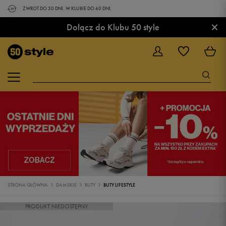
ZWROT DO 30 DNI. W KLUBIE DO 60 DNI.
×
Dołącz do Klubu 50 style
STRONA GŁÓWNA
DAMSKIE
BUTY
BUTY LIFESTYLE
PRODUKT NIEDOSTĘPNY