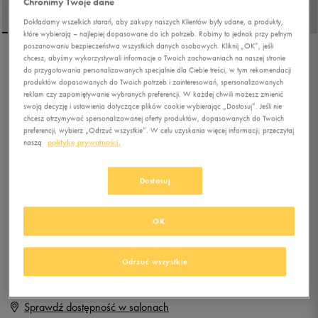
Chronimy Twoje dane
Dokładamy wszelkich starań, aby zakupy naszych Klientów były udane, a produkty,
które wybierają – najlepiej dopasowane do ich potrzeb. Robimy to jednak przy pełnym
poszanowaniu bezpieczeństwa wszystkich danych osobowych. Kliknij „OK”, jeśli
chcesz, abyśmy wykorzystywali informacje o Twoich zachowaniach na naszej stronie
FILA RENNO
do przygotowania personalizowanych specjalnie dla Ciebie treści, w tym rekomendacji
produktów dopasowanych do Twoich potrzeb i zainteresowań, spersonalizowanych
reklam czy zapamiętywanie wybranych preferencji. W każdej chwili możesz zmienić
swoją decyzję i ustawienia dotyczące plików cookie wybierając „Dostosuj”. Jeśli nie
5.0
(
53
)
chcesz otrzymywać spersonalizowanej oferty produktów, dopasowanych do Twoich
129,99
zł
z Vat
preferencji, wybierz „Odrzuć wszystkie”. W celu uzyskania więcej informacji, przeczytaj
naszą
politykę prywatności.
+ 650 PKT W
KLUBIE 50 STYLE
Dostosuj
Produkt niedostępny
OK
Jeśli artykuł będzie ponownie dostępny, otrzymasz od nas powiadomienie.
Odrzuć wszystkie
Wybierz rozmiar
Sprawdź dostępność w salonach
Rozmiary EU
Rozmiary US