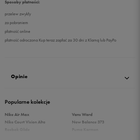
Sposoby płatności:
przelew zwykły
za pobraniem
płatność online
płatność odroczona Kup teraz zapłać za 30 dni z Klarną lub PayPo
Opinie
5.0
Popularne kolekcje
opinii klientów
53
z całego okresu
Nike Air Max
Vans Ward
zebranych i zweryfikowanych przez
Nike Court Vision Alta
New Balance 373
Reebok Glide
Puma Karmen
Reebok Classic
Vans Filmore