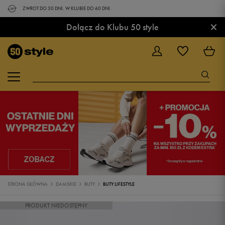
ZWROT DO 30 DNI. W KLUBIE DO 60 DNI.
×
Dołącz do Klubu 50 style
STRONA GŁÓWNA
DAMSKIE
BUTY
BUTY LIFESTYLE
PRODUKT NIEDOSTĘPNY