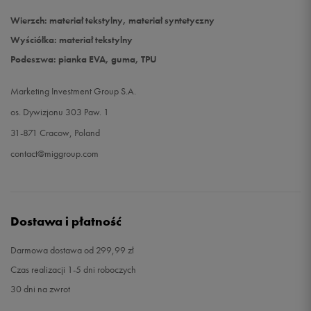
Wierzch: materiał tekstylny, materiał syntetyczny
Wyściółka: materiał tekstylny
Podeszwa: pianka EVA, guma, TPU
Marketing Investment Group S.A.
os. Dywizjonu 303 Paw. 1
31-871 Cracow, Poland
contact@miggroup.com
Dostawa i płatność
Darmowa dostawa od 299,99 zł
Czas realizacji 1-5 dni roboczych
30 dni na zwrot