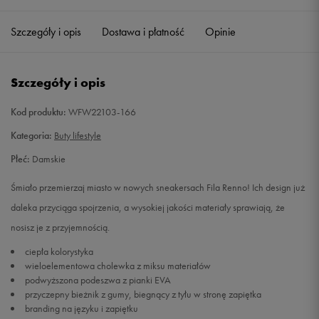
36
22,5 cm
Powiadom o dostępności
Szczegóły i opis
Dostawa i płatność
Opinie
37,5
23,5 cm
Powiadom o dostępności
Szczegóły i opis
38
24 cm
Powiadom o dostępności
Kod produktu:
WFW22103-166
39
25 cm
Powiadom o dostępności
Kategoria:
Buty lifestyle
Płeć:
Damskie
40
26 cm
Powiadom o dostępności
Śmiało przemierzaj miasto w nowych sneakersach Fila Renno! Ich design już
41
26,5 cm
Powiadom o dostępności
daleka przyciąga spojrzenia, a wysokiej jakości materiały sprawiają, że
nosisz je z przyjemnością.
ciepła kolorystyka
wieloelementowa cholewka z miksu materiałów
podwyższona podeszwa z pianki EVA
przyczepny bieżnik z gumy, biegnący z tyłu w stronę zapiętka
branding na języku i zapiętku