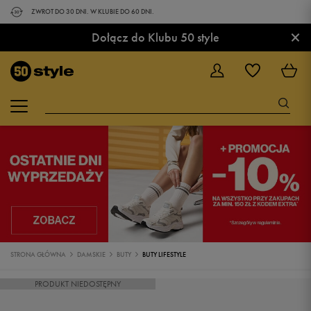
ZWROT DO 30 DNI. W KLUBIE DO 60 DNI.
×
Dołącz do Klubu 50 style
STRONA GŁÓWNA
DAMSKIE
BUTY
BUTY LIFESTYLE
PRODUKT NIEDOSTĘPNY