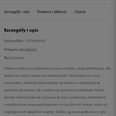
36
22,5 cm
Powiadom o dostępności
Szczegóły i opis
Dostawa i płatność
Opinie
36,5
23 cm
Powiadom o dostępności
Szczegóły i opis
38
24 cm
Powiadom o dostępności
Kod produktu:
101056060Q
39
25 cm
Powiadom o dostępności
Kategoria:
Buty lifestyle
Płeć:
Damskie
40
26 cm
Powiadom o dostępności
Kobiece sneakersy w pastelowej wersji to wszystko, czego potrzebujesz, aby
41
26,5 cm
Powiadom o dostępności
dodać luzu swoim codziennym zestawieniom. Fila Strada Low to buty
uniwersalne, doskonale sprawdzające się zarówno w stylizacjach ze
spodniami dresowymi, jak i szortami czy sportowymi sukienkami. Projekt
posiada solidną cholewkę wykonaną ze skóry syntetycznej. Materiałowa
wyściółka chroni stopy przed otarciami i tworzy dla nich świeże, wolne od
nieprzyjemnych zapachów wnętrze. Solidna, gumowa podeszwa w stylu