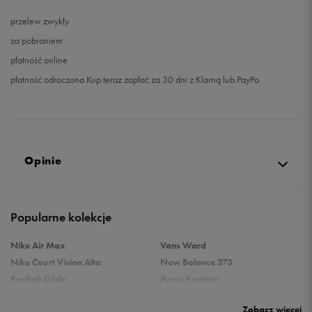
przelew zwykły
za pobraniem
płatność online
płatność odroczona Kup teraz zapłać za 30 dni z Klarną lub PayPo
Opinie
Produkt nie posiada recenzji
Popularne kolekcje
Nike Air Max
Vans Ward
Nike Court Vision Alta
New Balance 373
Reebok Glide
Puma Karmen
Reebok Classic
Vans Filmore
Zobacz więcej