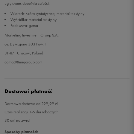
ugly shoes dopełnia całości.
Wierzch: skóra syntetyczna, materiał tekstylny
Wyściółka: materiał tekstylny
Podeszwa: guma
Marketing Investment Group S.A.
os. Dywizjonu 303 Paw. 1
31-871 Cracow, Poland
contact@miggroup.com
Dostawa i płatność
Darmowa dostawa od 299,99 zł
Czas realizacji 1-5 dni roboczych
30 dni na zwrot
Sposoby płatności: