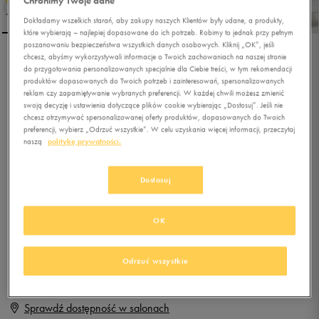
Chronimy Twoje dane
Dokładamy wszelkich starań, aby zakupy naszych Klientów były udane, a produkty,
które wybierają – najlepiej dopasowane do ich potrzeb. Robimy to jednak przy pełnym
poszanowaniu bezpieczeństwa wszystkich danych osobowych. Kliknij „OK”, jeśli
chcesz, abyśmy wykorzystywali informacje o Twoich zachowaniach na naszej stronie
FILA STRADA LOW WMN
do przygotowania personalizowanych specjalnie dla Ciebie treści, w tym rekomendacji
produktów dopasowanych do Twoich potrzeb i zainteresowań, spersonalizowanych
reklam czy zapamiętywanie wybranych preferencji. W każdej chwili możesz zmienić
swoją decyzję i ustawienia dotyczące plików cookie wybierając „Dostosuj”. Jeśli nie
0.0
(
0
)
chcesz otrzymywać spersonalizowanej oferty produktów, dopasowanych do Twoich
199,99
zł
z Vat
preferencji, wybierz „Odrzuć wszystkie”. W celu uzyskania więcej informacji, przeczytaj
naszą
politykę prywatności.
+ 1000 PKT W
KLUBIE 50 STYLE
Dostosuj
Produkt niedostępny
OK
Jeśli artykuł będzie ponownie dostępny, otrzymasz od nas powiadomienie.
Odrzuć wszystkie
Wybierz rozmiar
Sprawdź dostępność w salonach
Rozmiary EU
Rozmiary US