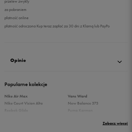
przelew zwykły
za pobraniem
płatność online
płatność odroczona Kup teraz zapłać za 30 dni z Klarną lub PayPo
Opinie
4.9
Popularne kolekcje
opinii klientów
118
z całego okresu
Nike Air Max
Vans Ward
zebranych i zweryfikowanych przez
Nike Court Vision Alta
New Balance 373
Reebok Glide
Puma Karmen
Reebok Classic
Vans Filmore
Zobacz więcej
Puma Carina
adidas Ozelle
Reebok Court Advance
Nike Gamma Force