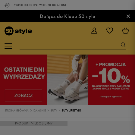
ZWROT DO 30 DNI. W KLUBIE DO 60 DNI.
×
Dołącz do Klubu 50 style
STRONA GŁÓWNA
DAMSKIE
BUTY
BUTY LIFESTYLE
PRODUKT NIEDOSTĘPNY