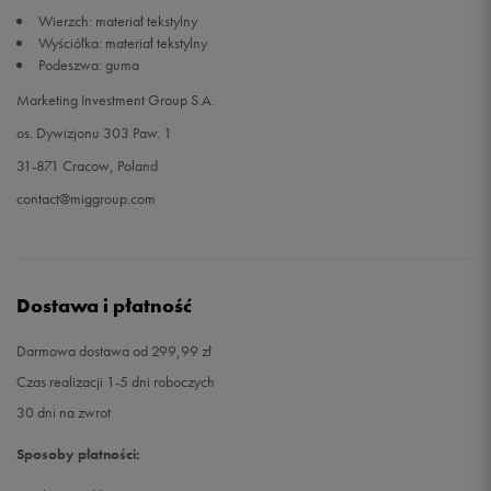
Wierzch: materiał tekstylny
Wyściółka: materiał tekstylny
Podeszwa: guma
Marketing Investment Group S.A.
os. Dywizjonu 303 Paw. 1
31-871 Cracow, Poland
contact@miggroup.com
Dostawa i płatność
Darmowa dostawa od 299,99 zł
Czas realizacji 1-5 dni roboczych
30 dni na zwrot
Sposoby płatności: