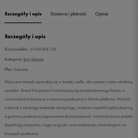
36,5
Powiadom o dostępności
Szczegóły i opis
Dostawa i płatność
Opinie
37,5
Powiadom o dostępności
Szczegóły i opis
38
Powiadom o dostępności
Kod produktu:
5CM01818-125
38,5
Powiadom o dostępności
Kategoria:
Buty lifestyle
Płeć:
Damskie
39
Powiadom o dostępności
Klasyczne trampki sprawdzą się w każdej szafie, ale czasami warto odrobinę
39,5
Powiadom o dostępności
zaszaleć. Brand Fila postawił na kompozycję ponadczasowego fasonu w
uniwersalnej kolorystyce z masywną podeszwą w formie platformy. Wierzch
40
Powiadom o dostępności
wykonał z solidnego materiału tekstylnego, wnętrze wypełnił miękką tkaniną,
a gumową podeszwą zagwarantował przyczepność. Minimalistyczny projekt
41
Powiadom o dostępności
dopełniają naszywka z logo na języku oraz emblematy z brandingiem na
brzegach podeszwy.