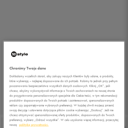
Chronimy Twoje dane
Dokładamy wszelkich starań, aby zakupy naszych Klientów były udane, a produkty,
które wybierają – najlepiej dopasowane do ich potrzeb. Robimy to jednak przy pełnym
poszanowaniu bezpieczeństwa wszystkich danych osobowych. Kliknij „OK”, jeśli
chcesz, abyśmy wykorzystywali informacje o Twoich zachowaniach na naszej stronie
do przygotowania personalizowanych specjalnie dla Ciebie treści, w tym rekomendacji
produktów dopasowanych do Twoich potrzeb i zainteresowań, spersonalizowanych
reklam czy zapamiętywanie wybranych preferencji. W każdej chwili możesz zmienić
1/6
swoją decyzję i ustawienia dotyczące plików cookie wybierając „Dostosuj”. Jeśli nie
chcesz otrzymywać spersonalizowanej oferty produktów, dopasowanych do Twoich
preferencji, wybierz „Odrzuć wszystkie”. W celu uzyskania więcej informacji, przeczytaj
naszą
politykę prywatności.