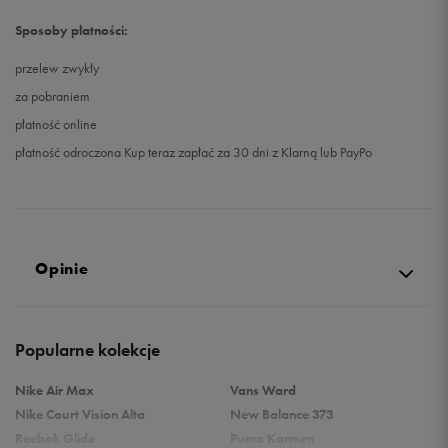
Sposoby płatności:
przelew zwykły
za pobraniem
płatność online
płatność odroczona Kup teraz zapłać za 30 dni z Klarną lub PayPo
Opinie
Produkt nie posiada recenzji
Popularne kolekcje
Nike Air Max
Vans Ward
Nike Court Vision Alta
New Balance 373
Reebok Glide
Puma Karmen