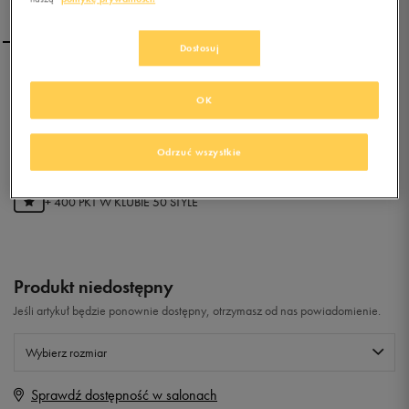
Dostosuj
LACOSTE RENE SLEEK SLIP
OK
GN
0.0
(
0
)
Odrzuć wszystkie
79,99
zł
z Vat
+ 400 PKT W
KLUBIE 50 STYLE
Produkt niedostępny
Jeśli artykuł będzie ponownie dostępny, otrzymasz od nas powiadomienie.
Wybierz rozmiar
Sprawdź dostępność w salonach
Rozmiary EU
Rozmiary US