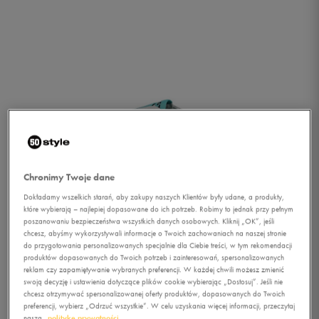
Chronimy Twoje dane
Dokładamy wszelkich starań, aby zakupy naszych Klientów były udane, a produkty,
które wybierają – najlepiej dopasowane do ich potrzeb. Robimy to jednak przy pełnym
poszanowaniu bezpieczeństwa wszystkich danych osobowych. Kliknij „OK”, jeśli
chcesz, abyśmy wykorzystywali informacje o Twoich zachowaniach na naszej stronie
do przygotowania personalizowanych specjalnie dla Ciebie treści, w tym rekomendacji
produktów dopasowanych do Twoich potrzeb i zainteresowań, spersonalizowanych
reklam czy zapamiętywanie wybranych preferencji. W każdej chwili możesz zmienić
1/2
swoją decyzję i ustawienia dotyczące plików cookie wybierając „Dostosuj”. Jeśli nie
chcesz otrzymywać spersonalizowanej oferty produktów, dopasowanych do Twoich
preferencji, wybierz „Odrzuć wszystkie”. W celu uzyskania więcej informacji, przeczytaj
naszą
politykę prywatności.