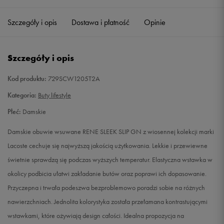
36
22,9 cm
Powiadom o dostępności
Szczegóły i opis
Dostawa i płatność
Opinie
37
23,8 cm
Powiadom o dostępności
Szczegóły i opis
37,5
24 cm
Powiadom o dostępności
Kod produktu:
729SCW1205T2A
38
24,3 cm
Powiadom o dostępności
Kategoria:
Buty lifestyle
Płeć:
Damskie
39
25,1 cm
Powiadom o dostępności
Damskie obuwie wsuwane RENE SLEEK SLIP GN z wiosennej kolekcji marki
39,5
25,4 cm
Powiadom o dostępności
Lacoste cechuje się najwyższą jakością użytkowania. Lekkie i przewiewne
świetnie sprawdzą się podczas wyższych temperatur. Elastyczna wstawka w
40
25,6 cm
Powiadom o dostępności
okolicy podbicia ułatwi zakładanie butów oraz poprawi ich dopasowanie.
Przyczepna i trwała podeszwa bezproblemowo poradzi sobie na różnych
40,5
25,8 cm
Powiadom o dostępności
nawierzchniach. Jednolita kolorystyka została przełamana kontrastującymi
wstawkami, które ożywiają design całości. Idealna propozycja na
41
26,3 cm
Powiadom o dostępności