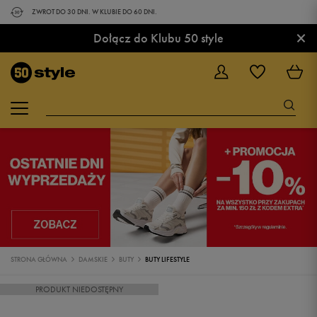
ZWROT DO 30 DNI. W KLUBIE DO 60 DNI.
×
Dołącz do Klubu 50 style
STRONA GŁÓWNA
DAMSKIE
BUTY
BUTY LIFESTYLE
PRODUKT NIEDOSTĘPNY