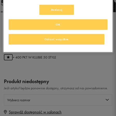
Dostosuj
NEW BALANCE
OK
WL565KGW
Odrzuć wszystkie
4.8
(
46
)
79,99
zł
z Vat
+ 400 PKT W
KLUBIE 50 STYLE
Produkt niedostępny
Jeśli artykuł będzie ponownie dostępny, otrzymasz od nas powiadomienie.
Wybierz rozmiar
Sprawdź dostępność w salonach
Rozmiary EU
Rozmiary US