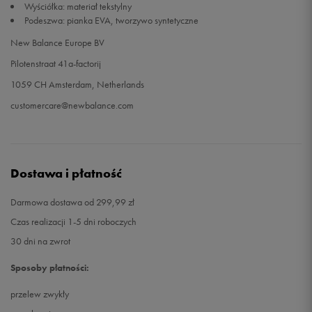
Wyściółka: materiał tekstylny
Podeszwa: pianka EVA, tworzywo syntetyczne
New Balance Europe BV
Pilotenstraat 41a-factorij
1059 CH Amsterdam, Netherlands
customercare@newbalance.com
Dostawa i płatność
Darmowa dostawa od 299,99 zł
Czas realizacji 1-5 dni roboczych
30 dni na zwrot
Sposoby płatności:
przelew zwykły