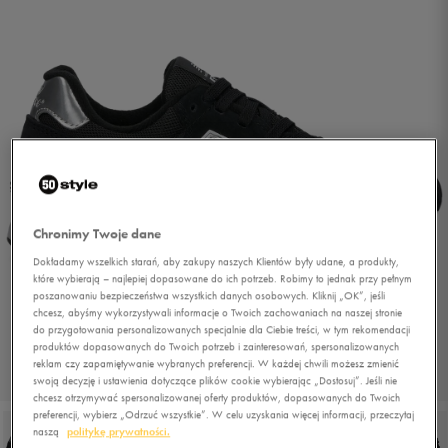
Chronimy Twoje dane
Dokładamy wszelkich starań, aby zakupy naszych Klientów były udane, a produkty,
które wybierają – najlepiej dopasowane do ich potrzeb. Robimy to jednak przy pełnym
poszanowaniu bezpieczeństwa wszystkich danych osobowych. Kliknij „OK”, jeśli
chcesz, abyśmy wykorzystywali informacje o Twoich zachowaniach na naszej stronie
do przygotowania personalizowanych specjalnie dla Ciebie treści, w tym rekomendacji
produktów dopasowanych do Twoich potrzeb i zainteresowań, spersonalizowanych
reklam czy zapamiętywanie wybranych preferencji. W każdej chwili możesz zmienić
1/6
swoją decyzję i ustawienia dotyczące plików cookie wybierając „Dostosuj”. Jeśli nie
chcesz otrzymywać spersonalizowanej oferty produktów, dopasowanych do Twoich
preferencji, wybierz „Odrzuć wszystkie”. W celu uzyskania więcej informacji, przeczytaj
naszą
politykę prywatności.