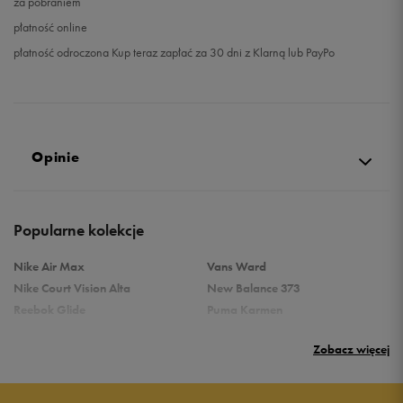
za pobraniem
płatność online
płatność odroczona Kup teraz zapłać za 30 dni z Klarną lub PayPo
Opinie
4.8
Popularne kolekcje
opinii klientów
46
z całego okresu
Nike Air Max
Vans Ward
zebranych i zweryfikowanych przez
Nike Court Vision Alta
New Balance 373
Reebok Glide
Puma Karmen
Reebok Classic
Vans Filmore
Zobacz więcej
Puma Carina
adidas Ozelle
Reebok Court Advance
Nike Gamma Force
5
93%
Nike Air Max Systm
adidas Breaknet