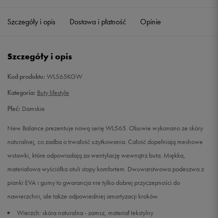
36
22,5 cm
Powiadom o dostępności
Szczegóły i opis
Dostawa i płatność
Opinie
36,5
23 cm
Powiadom o dostępności
Szczegóły i opis
37
23,5 cm
Powiadom o dostępności
Kod produktu:
WL565KGW
37,5
24 cm
Powiadom o dostępności
Kategoria:
Buty lifestyle
Płeć:
Damskie
38
24,5 cm
Powiadom o dostępności
New Balance prezentuje nową serię WL565. Obuwie wykonano ze skóry
39
25 cm
Powiadom o dostępności
naturalnej, co zadba o trwałość użytkowania. Całość dopełniają meshowe
wstawki, które odpowiadają za wentylację wewnątrz buta. Miękka,
40
25,5 cm
Powiadom o dostępności
materiałowa wyściółka otuli stopy komfortem. Dwuwarstwowa podeszwa z
pianki EVA i gumy to gwarancja nie tylko dobrej przyczepności do
40,5
26 cm
Powiadom o dostępności
nawierzchni, ale także odpowiedniej amortyzacji kroków.
Wierzch: skóra naturalna - zamsz, materiał tekstylny
41
26,5 cm
Powiadom o dostępności