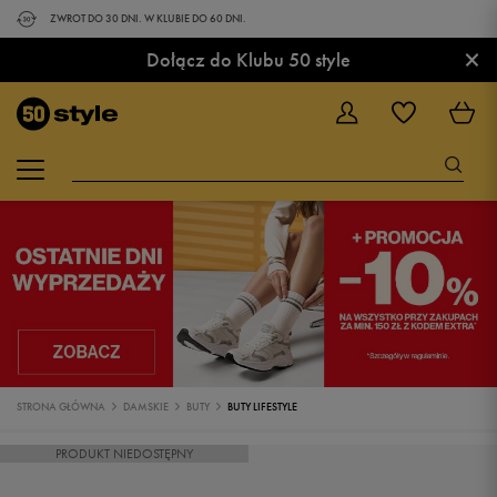
ZWROT DO 30 DNI. W KLUBIE DO 60 DNI.
×
Dołącz do Klubu 50 style
STRONA GŁÓWNA
DAMSKIE
BUTY
BUTY LIFESTYLE
PRODUKT NIEDOSTĘPNY