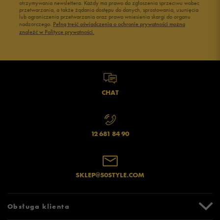
otrzymywania newslettera. Każdy ma prawo do zgłoszenia sprzeciwu wobec
przetwarzania, a także żądania dostępu do danych, sprostowania, usunięcia
Czarne adidasy damskie
Buty na siłownię Nike
lub ograniczenia przetwarzania oraz prawo wniesienia skargi do organu
Jak zbieramy opinie?
Buty Fila damskie
Buty damskie 37
nadzorczego.
Pełną treść oświadczenia o ochronie prywatności można
znaleźć w Polityce prywatności.
Buty Reebok damskie
Buty damskie 38
Buty na platformie damskie
Buty damskie 39
Opinie klientów
Wyczyść
Szukaj
CHAT
12 681 84 90
SKLEP@50STYLE.COM
Obsługa klienta