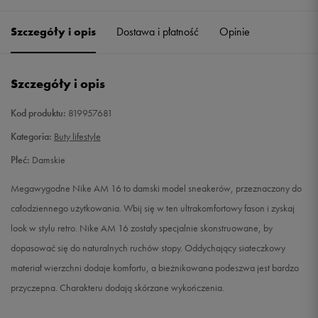
36
22,5 cm
Powiadom o dostępności
Szczegóły i opis
Dostawa i płatność
Opinie
36,5
23 cm
Powiadom o dostępności
Szczegóły i opis
37,5
23,5 cm
Powiadom o dostępności
Kod produktu:
819957681
38
24 cm
Powiadom o dostępności
Kategoria:
Buty lifestyle
Płeć:
Damskie
38,5
24,5 cm
Powiadom o dostępności
Megawygodne Nike AM 16 to damski model sneakerów, przeznaczony do
39
25 cm
Powiadom o dostępności
całodziennego użytkowania. Wbij się w ten ultrakomfortowy fason i zyskaj
look w stylu retro. Nike AM 16 zostały specjalnie skonstruowane, by
40
25,5 cm
Powiadom o dostępności
dopasować się do naturalnych ruchów stopy. Oddychający siateczkowy
materiał wierzchni dodaje komfortu, a bieżnikowana podeszwa jest bardzo
40,5
26 cm
Powiadom o dostępności
przyczepna. Charakteru dodają skórzane wykończenia.
41
26,5 cm
Powiadom o dostępności