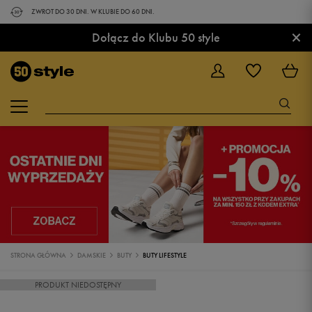
ZWROT DO 30 DNI. W KLUBIE DO 60 DNI.
×
Dołącz do Klubu 50 style
STRONA GŁÓWNA
DAMSKIE
BUTY
BUTY LIFESTYLE
PRODUKT NIEDOSTĘPNY