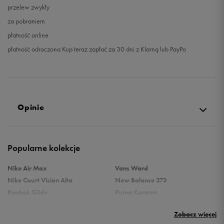
przelew zwykły
za pobraniem
płatność online
płatność odroczona Kup teraz zapłać za 30 dni z Klarną lub PayPo
Opinie
Produkt nie posiada recenzji
Popularne kolekcje
Nike Air Max
Vans Ward
Nike Court Vision Alta
New Balance 373
Reebok Glide
Puma Karmen
Reebok Classic
Vans Filmore
Zobacz więcej
Puma Carina
adidas Ozelle