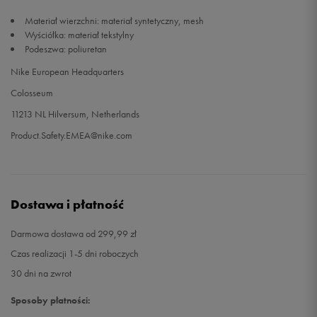
Materiał wierzchni: materiał syntetyczny, mesh
Wyściółka: materiał tekstylny
Podeszwa: poliuretan
Nike European Headquarters
Colosseum
11213 NL Hilversum, Netherlands
Product.Safety.EMEA@nike.com
Dostawa i płatność
Darmowa dostawa od 299,99 zł
Czas realizacji 1-5 dni roboczych
30 dni na zwrot
Sposoby płatności: