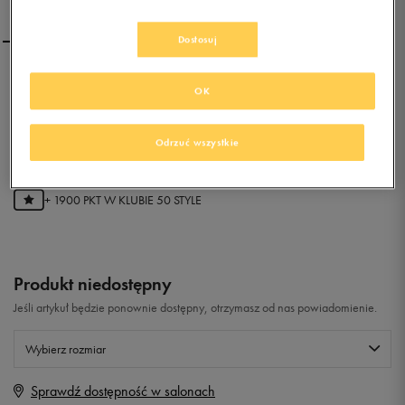
Dostosuj
NIKE W AM 16
OK
0.0
Odrzuć wszystkie
(
0
)
379,99
zł
z Vat
+ 1900 PKT W
KLUBIE 50 STYLE
Produkt niedostępny
Jeśli artykuł będzie ponownie dostępny, otrzymasz od nas powiadomienie.
Wybierz rozmiar
Sprawdź dostępność w salonach
Rozmiary EU
Rozmiary US