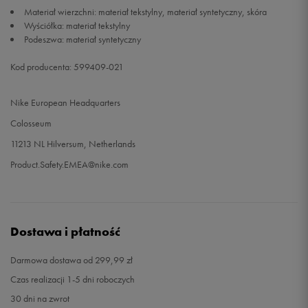
Materiał wierzchni: materiał tekstylny, materiał syntetyczny, skóra
Wyściółka: materiał tekstylny
Podeszwa: materiał syntetyczny
Kod producenta: 599409-021
Nike European Headquarters
Colosseum
11213 NL Hilversum, Netherlands
Product.Safety.EMEA@nike.com
Dostawa i płatność
Darmowa dostawa od 299,99 zł
Czas realizacji 1-5 dni roboczych
30 dni na zwrot