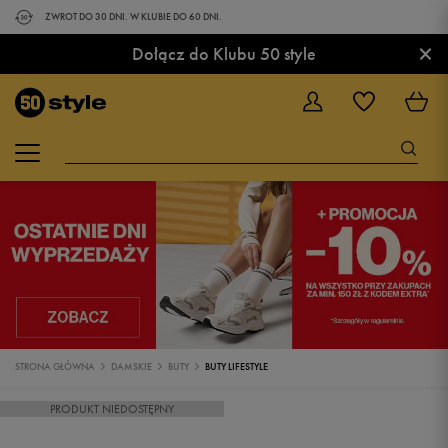
ZWROT DO 30 DNI. W KLUBIE DO 60 DNI.
×
Dołącz do Klubu 50 style
STRONA GŁÓWNA
DAMSKIE
BUTY
BUTY LIFESTYLE
PRODUKT NIEDOSTĘPNY