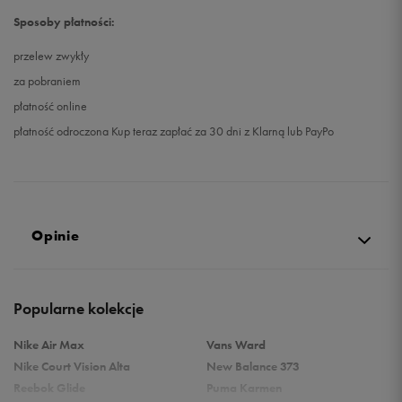
Sposoby płatności:
przelew zwykły
za pobraniem
płatność online
płatność odroczona Kup teraz zapłać za 30 dni z Klarną lub PayPo
Opinie
Produkt nie posiada recenzji
Popularne kolekcje
Nike Air Max
Vans Ward
Nike Court Vision Alta
New Balance 373
Reebok Glide
Puma Karmen