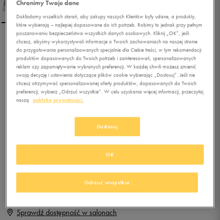
Chronimy Twoje dane
Dokładamy wszelkich starań, aby zakupy naszych Klientów były udane, a produkty,
które wybierają – najlepiej dopasowane do ich potrzeb. Robimy to jednak przy pełnym
poszanowaniu bezpieczeństwa wszystkich danych osobowych. Kliknij „OK”, jeśli
chcesz, abyśmy wykorzystywali informacje o Twoich zachowaniach na naszej stronie
NIKE WMNS AIR MAX
do przygotowania personalizowanych specjalnie dla Ciebie treści, w tym rekomendacji
THEA
produktów dopasowanych do Twoich potrzeb i zainteresowań, spersonalizowanych
reklam czy zapamiętywanie wybranych preferencji. W każdej chwili możesz zmienić
swoją decyzję i ustawienia dotyczące plików cookie wybierając „Dostosuj”. Jeśli nie
0.0
(
0
)
chcesz otrzymywać spersonalizowanej oferty produktów, dopasowanych do Twoich
159,99
zł
z Vat
preferencji, wybierz „Odrzuć wszystkie”. W celu uzyskania więcej informacji, przeczytaj
naszą
politykę prywatności.
+ 800 PKT W
KLUBIE 50 STYLE
Dostosuj
Produkt niedostępny
OK
Jeśli artykuł będzie ponownie dostępny, otrzymasz od nas powiadomienie.
Odrzuć wszystkie
Wybierz rozmiar
Sprawdź dostępność w salonach
Rozmiary EU
Rozmiary US