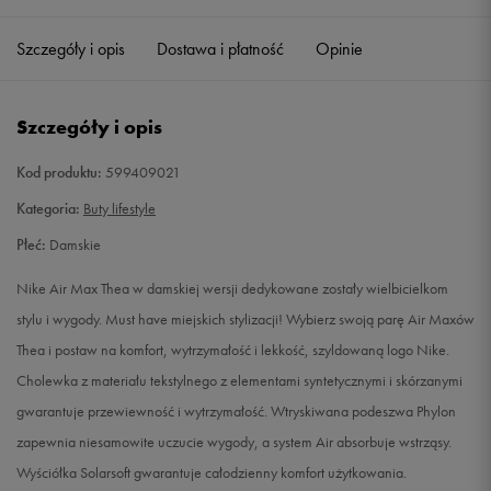
36
22,5 cm
Powiadom o dostępności
Szczegóły i opis
Dostawa i płatność
Opinie
36,5
23 cm
Powiadom o dostępności
Szczegóły i opis
37,5
23,5 cm
Powiadom o dostępności
Kod produktu:
599409021
38
24 cm
Powiadom o dostępności
Kategoria:
Buty lifestyle
Płeć:
Damskie
38,5
24,5 cm
Powiadom o dostępności
Nike Air Max Thea w damskiej wersji dedykowane zostały wielbicielkom
39
25 cm
Powiadom o dostępności
stylu i wygody. Must have miejskich stylizacji! Wybierz swoją parę Air Maxów
Thea i postaw na komfort, wytrzymałość i lekkość, szyldowaną logo Nike.
40
25,5 cm
Powiadom o dostępności
Cholewka z materiału tekstylnego z elementami syntetycznymi i skórzanymi
gwarantuje przewiewność i wytrzymałość. Wtryskiwana podeszwa Phylon
40,5
26 cm
Powiadom o dostępności
zapewnia niesamowite uczucie wygody, a system Air absorbuje wstrząsy.
Wyściółka Solarsoft gwarantuje całodzienny komfort użytkowania.
41
26,5 cm
Powiadom o dostępności