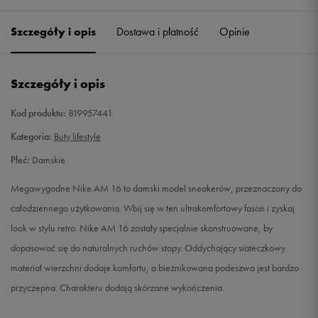
36
22,5 cm
Powiadom o dostępności
Szczegóły i opis
Dostawa i płatność
Opinie
36,5
23 cm
Powiadom o dostępności
Szczegóły i opis
37,5
23,5 cm
Powiadom o dostępności
Kod produktu:
819957441
38
24 cm
Powiadom o dostępności
Kategoria:
Buty lifestyle
Płeć:
Damskie
38,5
24,5 cm
Powiadom o dostępności
Megawygodne Nike AM 16 to damski model sneakerów, przeznaczony do
39
25 cm
Powiadom o dostępności
całodziennego użytkowania. Wbij się w ten ultrakomfortowy fason i zyskaj
look w stylu retro. Nike AM 16 zostały specjalnie skonstruowane, by
40
25,5 cm
Powiadom o dostępności
dopasować się do naturalnych ruchów stopy. Oddychający siateczkowy
materiał wierzchni dodaje komfortu, a bieżnikowana podeszwa jest bardzo
40,5
26 cm
Powiadom o dostępności
przyczepna. Charakteru dodają skórzane wykończenia.
41
26,5 cm
Powiadom o dostępności