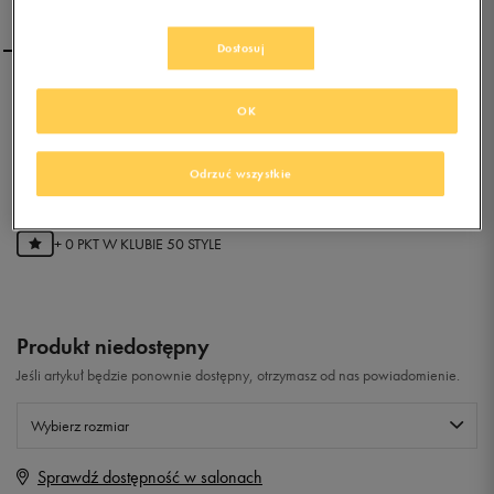
Dostosuj
NIKE WMNS AM 16
OK
0.0
Odrzuć wszystkie
(
0
)
0
zł
z Vat
+ 0 PKT W
KLUBIE 50 STYLE
Produkt niedostępny
Jeśli artykuł będzie ponownie dostępny, otrzymasz od nas powiadomienie.
Wybierz rozmiar
Sprawdź dostępność w salonach
Rozmiary EU
Rozmiary US