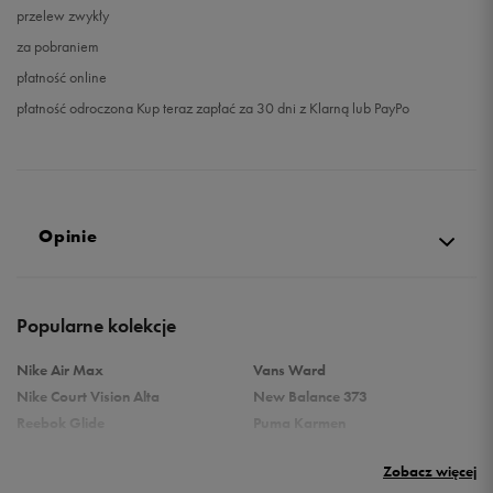
przelew zwykły
za pobraniem
płatność online
płatność odroczona Kup teraz zapłać za 30 dni z Klarną lub PayPo
Opinie
Produkt nie posiada recenzji
Popularne kolekcje
Nike Air Max
Vans Ward
Nike Court Vision Alta
New Balance 373
Reebok Glide
Puma Karmen
Reebok Classic
Vans Filmore
Zobacz więcej
Puma Carina
adidas Ozelle