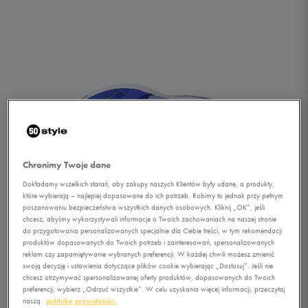
Chronimy Twoje dane
Dokładamy wszelkich starań, aby zakupy naszych Klientów były udane, a produkty,
które wybierają – najlepiej dopasowane do ich potrzeb. Robimy to jednak przy pełnym
poszanowaniu bezpieczeństwa wszystkich danych osobowych. Kliknij „OK”, jeśli
chcesz, abyśmy wykorzystywali informacje o Twoich zachowaniach na naszej stronie
do przygotowania personalizowanych specjalnie dla Ciebie treści, w tym rekomendacji
produktów dopasowanych do Twoich potrzeb i zainteresowań, spersonalizowanych
reklam czy zapamiętywanie wybranych preferencji. W każdej chwili możesz zmienić
1/2
swoją decyzję i ustawienia dotyczące plików cookie wybierając „Dostosuj”. Jeśli nie
chcesz otrzymywać spersonalizowanej oferty produktów, dopasowanych do Twoich
preferencji, wybierz „Odrzuć wszystkie”. W celu uzyskania więcej informacji, przeczytaj
naszą
politykę prywatności.