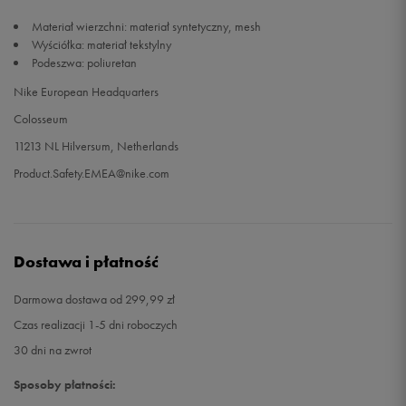
Materiał wierzchni: materiał syntetyczny, mesh
Wyściółka: materiał tekstylny
Podeszwa: poliuretan
Nike European Headquarters
Colosseum
11213 NL Hilversum, Netherlands
Product.Safety.EMEA@nike.com
Dostawa i płatność
Darmowa dostawa od 299,99 zł
Czas realizacji 1-5 dni roboczych
30 dni na zwrot
Sposoby płatności: