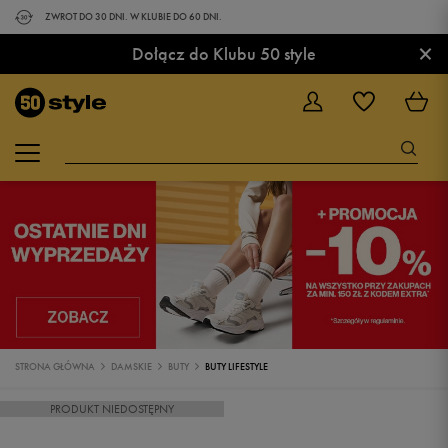
ZWROT DO 30 DNI. W KLUBIE DO 60 DNI.
×
Dołącz do Klubu 50 style
STRONA GŁÓWNA
DAMSKIE
BUTY
BUTY LIFESTYLE
PRODUKT NIEDOSTĘPNY