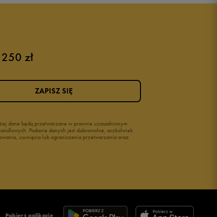
 250 zł
Różowe buty
Buty na siłownię Nike
Buty damskie 37
ZAPISZ SIĘ
Buty damskie 38
Buty damskie 39
wyżej dane będą przetwarzane w prawnie uzasadnionym
i handlowych. Podanie danych jest dobrowolne, aczkolwiek
owania, usunięcia lub ograniczenia przetwarzania oraz
Pobierz aplikację