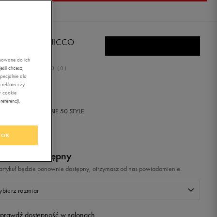
KE WMNS GENICCO
NVAS
asowane do ich
0.0
śli chcesz,
(
0
)
ecjalnie dla
9,99
zł
z Vat
 reklam czy
w cookie
eferencji,
+ 750 PKT W
KLUBIE 50 STYLE
OK
odukt niedostępny
i artykuł będzie ponownie dostępny, otrzymasz od nas powiadomienie.
bierz rozmiar
prawdź dostępność w salonach
Rozmiary EU
Rozmiary US