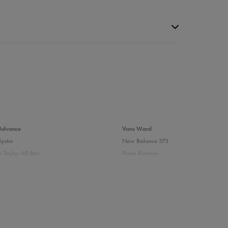
da recenzji
Advance
Vans Ward
Systm
New Balance 373
 Taylor All Star
Puma Karmen
237
Vans Filmore
Court
adidas Ozelle
das damskie
Białe sneakersy damskie adidas