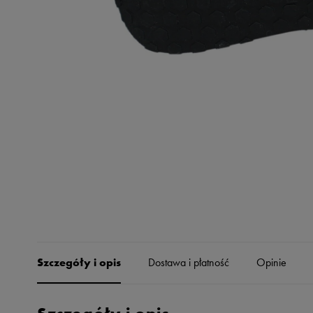
Skechers
Timberland
Umbro
Under Armour
Up8
U.S. Polo ASSN.
Vans
Szczegóły i opis
Dostawa i płatność
Opinie