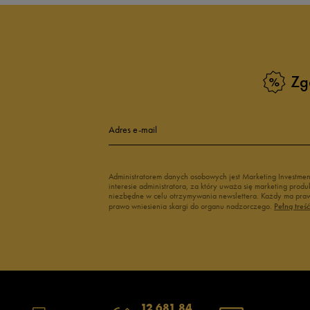
Czarne sneakersy damskie
Sneakersy dam
Kolorowe sneakersy damskie
Wysokie sneak
Zobacz również
Zg
Klapki Nike
Białe adidasy
New Balance damskie
Czarne adidas
Buty Nike damskie
Buty Fila dams
Adres e-mail
Buty adidas damskie
Buty Reebok d
Japonki
Buty na platfo
Administratorem danych osobowych jest Marketing Investme
interesie administratora, za który uważa się marketing pro
niezbędne w celu otrzymywania newslettera. Każdy ma prawo
prawo wniesienia skargi do organu nadzorczego.
Pełną treś
12 681 84