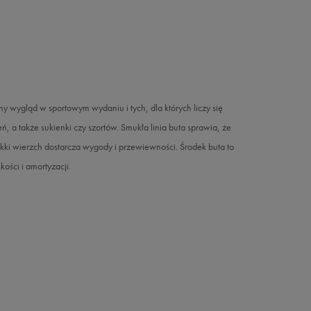
y wygląd w sportowym wydaniu i tych, dla których liczy się
, a także sukienki czy szortów. Smukła linia buta sprawia, że
ękki wierzch dostarcza wygody i przewiewności. Środek buta to
ości i amortyzacji.