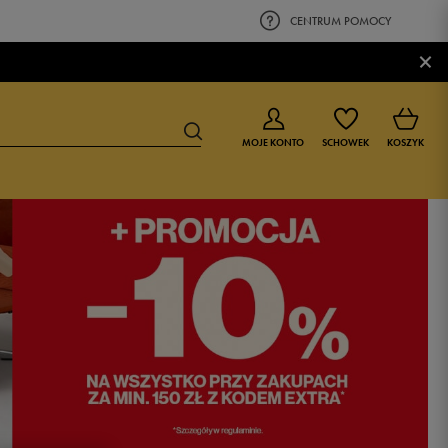
CENTRUM POMOCY
×
MOJE KONTO
SCHOWEK
KOSZYK
BUTY DLA CHŁOPCA
BUTY DLA DZIEWCZYNKI
0-4 lat
0-4 lat
4-8 lat
4-8 lat
9-16 lat
9-16 lat