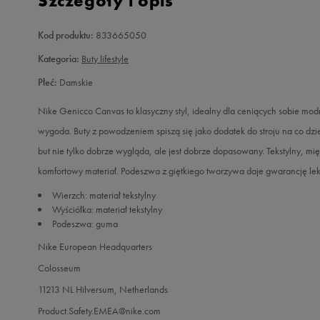
Szczegóły i opis
Kod produktu:
833665050
Kategoria:
Buty lifestyle
Płeć:
Damskie
Nike Genicco Canvas to klasyczny styl, idealny dla ceniących sobie modn
wygoda. Buty z powodzeniem spiszą się jako dodatek do stroju na co dzień
but nie tylko dobrze wygląda, ale jest dobrze dopasowany. Tekstylny, mi
komfortowy materiał. Podeszwa z giętkiego tworzywa daje gwarancję lekk
Wierzch: materiał tekstylny
Wyściółka: materiał tekstylny
Podeszwa: guma
Nike European Headquarters
Colosseum
11213 NL Hilversum, Netherlands
Product.Safety.EMEA@nike.com