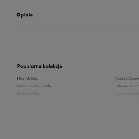
Opinie
Produkt nie posia
Popularne kolekcje
Nike Air Max
Reebok Court 
Nike Court Vision Alta
Nike Air Max 
Reebok Glide
Converse Chuck
Reebok Classic
New Balance 
Puma Carina
adidas Grand 
Sprawdź podobne kategorie
Białe Sneakersy
Sneakersy adi