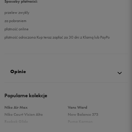
Sposoby płatności:
przelew zwykły
za pobraniem
płatność online
płatność odroczona Kup teraz zapłać za 30 dni z Klarną lub PayPo
Opinie
Produkt nie posiada recenzji
Popularne kolekcje
Nike Air Max
Vans Ward
Nike Court Vision Alta
New Balance 373
Reebok Glide
Puma Karmen
Reebok Classic
Vans Filmore