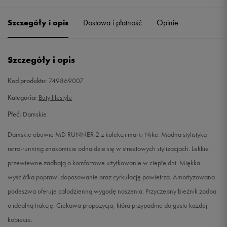
36
22,5 cm
Powiadom o dostępności
Szczegóły i opis
Dostawa i płatność
Opinie
36,5
23 cm
Powiadom o dostępności
Szczegóły i opis
37,5
23,5 cm
Powiadom o dostępności
Kod produktu:
749869007
38
24 cm
Powiadom o dostępności
Kategoria:
Buty lifestyle
Płeć:
Damskie
38,5
24,5 cm
Powiadom o dostępności
Damskie obuwie MD RUNNER 2 z kolekcji marki Nike. Modna stylistyka
39
25 cm
Powiadom o dostępności
retro-running znakomicie odnajdzie się w streetowych stylizacjach. Lekkie i
przewiewne zadbają o komfortowe użytkowanie w ciepłe dni. Miękka
40
25,5 cm
Powiadom o dostępności
wyściółka poprawi dopasowanie oraz cyrkulację powietrza. Amortyzowana
podeszwa oferuje całodzienną wygodę noszenia. Przyczepny bieżnik zadba
40,5
26 cm
Powiadom o dostępności
o idealną trakcję. Ciekawa propozycja, która przypadnie do gustu każdej
kobiecie.
41
26,5 cm
Powiadom o dostępności