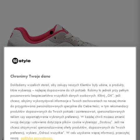
Chronimy Twoje dane
Dokładamy wszelkich starań, aby zakupy naszych Klientów były udane, a produkty,
które wybierają – najlepiej dopasowane do ich potrzeb. Robimy to jednak przy pełnym
poszanowaniu bezpieczeństwa wszystkich danych osobowych. Kliknij „OK”, jeśli
chcesz, abyśmy wykorzystywali informacje o Twoich zachowaniach na naszej stronie
do przygotowania personalizowanych specjalnie dla Ciebie treści, w tym rekomendacji
produktów dopasowanych do Twoich potrzeb i zainteresowań, spersonalizowanych
reklam czy zapamiętywanie wybranych preferencji. W każdej chwili możesz zmienić
1/5
swoją decyzję i ustawienia dotyczące plików cookie wybierając „Dostosuj”. Jeśli nie
chcesz otrzymywać spersonalizowanej oferty produktów, dopasowanych do Twoich
preferencji, wybierz „Odrzuć wszystkie”. W celu uzyskania więcej informacji, przeczytaj
naszą
politykę prywatności.