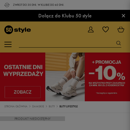
ZWROT DO 30 DNI. W KLUBIE DO 60 DNI.
×
Dołącz do Klubu 50 style
STRONA GŁÓWNA
DAMSKIE
BUTY
BUTY LIFESTYLE
PRODUKT NIEDOSTĘPNY