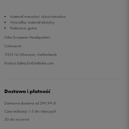
Materiał wierzchni: skóra naturalna
Wyściółka: materiał tekstylny
Podeszwa: guma
Nike European Headquarters
Colosseum
11213 NL Hilversum, Netherlands
Product.Safety.EMEA@nike.com
Dostawa i płatność
Darmowa dostawa od 299,99 zł
Czas realizacji 1-5 dni roboczych
30 dni na zwrot