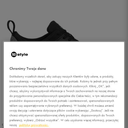
Chronimy Twoje dane
Dokładamy wszelkich starań, aby zakupy naszych Klientów były udane, a produkty,
które wybierają – najlepiej dopasowane do ich potrzeb. Robimy to jednak przy pełnym
poszanowaniu bezpieczeństwa wszystkich danych osobowych. Kliknij „OK”, jeśli
chcesz, abyśmy wykorzystywali informacje o Twoich zachowaniach na naszej stronie
do przygotowania personalizowanych specjalnie dla Ciebie treści, w tym rekomendacji
produktów dopasowanych do Twoich potrzeb i zainteresowań, spersonalizowanych
reklam czy zapamiętywanie wybranych preferencji. W każdej chwili możesz zmienić
1/5
swoją decyzję i ustawienia dotyczące plików cookie wybierając „Dostosuj”. Jeśli nie
chcesz otrzymywać spersonalizowanej oferty produktów, dopasowanych do Twoich
preferencji, wybierz „Odrzuć wszystkie”. W celu uzyskania więcej informacji, przeczytaj
naszą
politykę prywatności.