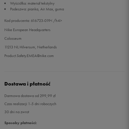
Wyściółka: materiał tekstylny
Podeszwa: pianka, Air Max, guma
42
27 cm
Powiadom o dostępności
Kod producenta: 616723-019< /h4>
Nike European Headquarters
Colosseum
11213 NL Hilversum, Netherlands
Product.Safety.EMEA@nike.com
Dostawa i płatność
Darmowa dostawa od 299,99 zł
Czas realizacji 1-5 dni roboczych
30 dni na zwrot
Sposoby płatności: