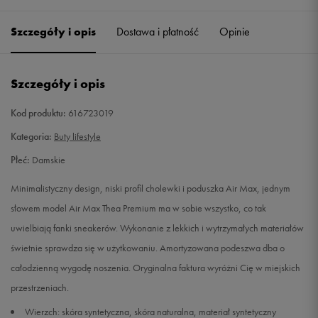
36
22,5 cm
Powiadom o dostępności
Szczegóły i opis
Dostawa i płatność
Opinie
36,5
23 cm
Powiadom o dostępności
Szczegóły i opis
37,5
23,5 cm
Powiadom o dostępności
Kod produktu:
616723019
38
24 cm
Powiadom o dostępności
Kategoria:
Buty lifestyle
Płeć:
Damskie
38,5
24,5 cm
Powiadom o dostępności
Minimalistyczny design, niski profil cholewki i poduszka Air Max, jednym
39
25 cm
Powiadom o dostępności
słowem model Air Max Thea Premium ma w sobie wszystko, co tak
uwielbiają fanki sneakerów. Wykonanie z lekkich i wytrzymałych materiałów
40
25,5 cm
Powiadom o dostępności
świetnie sprawdza się w użytkowaniu. Amortyzowana podeszwa dba o
całodzienną wygodę noszenia. Oryginalna faktura wyróżni Cię w miejskich
40,5
26 cm
Powiadom o dostępności
przestrzeniach.
Wierzch: skóra syntetyczna, skóra naturalna, materiał syntetyczny
41
26,5 cm
Powiadom o dostępności