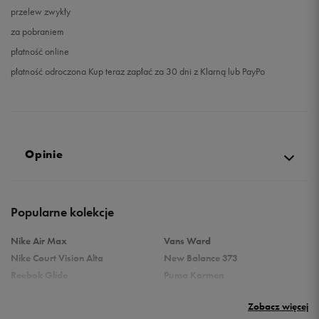
przelew zwykły
za pobraniem
płatność online
płatność odroczona Kup teraz zapłać za 30 dni z Klarną lub PayPo
Opinie
Produkt nie posiada recenzji
Popularne kolekcje
Nike Air Max
Vans Ward
Nike Court Vision Alta
New Balance 373
Reebok Glide
Puma Karmen
Reebok Classic
Vans Filmore
Zobacz więcej
Puma Carina
adidas Ozelle