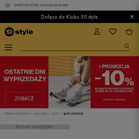
ZWROT DO 30 DNI. W KLUBIE DO 60 DNI.
×
Dołącz do Klubu 50 style
STRONA GŁÓWNA
DAMSKIE
BUTY
BUTY LIFESTYLE
PRODUKT NIEDOSTĘPNY