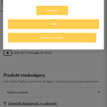
Dostosuj
NIKE WMNS NIKE AIR
OK
MAX THEA PRM
0.0
Odrzuć wszystkie
(
0
)
59,99
zł
z Vat
+ 300 PKT W
KLUBIE 50 STYLE
Produkt niedostępny
Jeśli artykuł będzie ponownie dostępny, otrzymasz od nas powiadomienie.
Wybierz rozmiar
Sprawdź dostępność w salonach
Rozmiary EU
Rozmiary US