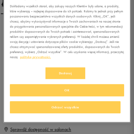
Dokładamy wszelkich starań, aby zakupy naszych Klientów były udane, a produkty,
które wybierają – najlepiej dopasowane do ich potrzeb. Robimy to jednak przy pełnym
poszanowaniu bezpieczeństwa wszystkich danych osobowych. Kliknij „OK”, jeśli
chcesz, abyśmy wykorzystywali informacje o Twoich zachowaniach na naszej stronie
NIKE WMNS TANJUN SE
do przygotowania personalizowanych specjalnie dla Ciebie treści, w tym rekomendacji
produktów dopasowanych do Twoich potrzeb i zainteresowań, spersonalizowanych
reklam czy zapamiętywanie wybranych preferencji. W każdej chwili możesz zmienić
swoją decyzję i ustawienia dotyczące plików cookie wybierając „Dostosuj”. Jeśli nie
chcesz otrzymywać spersonalizowanej oferty produktów, dopasowanych do Twoich
0.0
(
0
)
preferencji, wybierz „Odrzuć wszystkie”. W celu uzyskania więcej informacji, przeczytaj
79,99
zł
z Vat
naszą
politykę prywatności.
+ 400 PKT W
KLUBIE 50 STYLE
Dostosuj
OK
Produkt niedostępny
Jeśli artykuł będzie ponownie dostępny, otrzymasz od nas powiadomienie.
Odrzuć wszystkie
Wybierz rozmiar
Sprawdź dostępność w salonach
Rozmiary EU
Rozmiary US