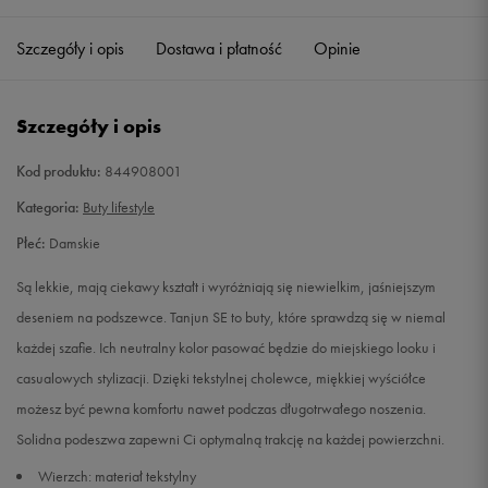
36
22,5 cm
Powiadom o dostępności
Szczegóły i opis
Dostawa i płatność
Opinie
36,5
23 cm
Powiadom o dostępności
Szczegóły i opis
37,5
23,5 cm
Powiadom o dostępności
Kod produktu:
844908001
38
24 cm
Powiadom o dostępności
Kategoria:
Buty lifestyle
Płeć:
Damskie
38,5
24,5 cm
Powiadom o dostępności
Są lekkie, mają ciekawy kształt i wyróżniają się niewielkim, jaśniejszym
39
25 cm
Powiadom o dostępności
deseniem na podszewce. Tanjun SE to buty, które sprawdzą się w niemal
każdej szafie. Ich neutralny kolor pasować będzie do miejskiego looku i
40
25,5 cm
Powiadom o dostępności
casualowych stylizacji. Dzięki tekstylnej cholewce, miękkiej wyściółce
możesz być pewna komfortu nawet podczas długotrwałego noszenia.
40,5
26 cm
Powiadom o dostępności
Solidna podeszwa zapewni Ci optymalną trakcję na każdej powierzchni.
Wierzch: materiał tekstylny
41
26,5 cm
Powiadom o dostępności