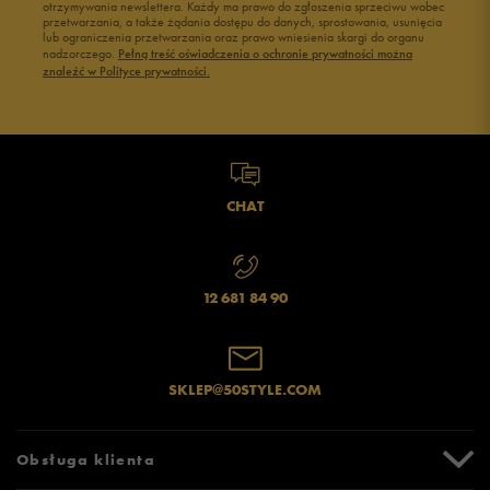
otrzymywania newslettera. Każdy ma prawo do zgłoszenia sprzeciwu wobec
przetwarzania, a także żądania dostępu do danych, sprostowania, usunięcia
Czarne adidasy damskie
Buty na siłownię Nike
lub ograniczenia przetwarzania oraz prawo wniesienia skargi do organu
Buty Fila damskie
Buty damskie 37
nadzorczego.
Pełną treść oświadczenia o ochronie prywatności można
znaleźć w Polityce prywatności.
Buty Reebok damskie
Buty damskie 38
Buty na platformie damskie
Buty damskie 39
CHAT
12 681 84 90
SKLEP@50STYLE.COM
Obsługa klienta