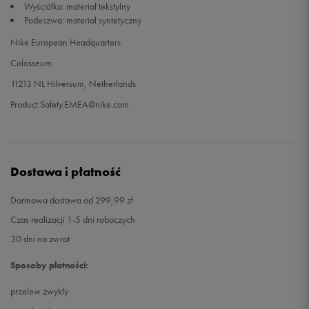
Wyściółka: materiał tekstylny
Podeszwa: materiał syntetyczny
Nike European Headquarters
Colosseum
11213 NL Hilversum, Netherlands
Product.Safety.EMEA@nike.com
Dostawa i płatność
Darmowa dostawa od 299,99 zł
Czas realizacji 1-5 dni roboczych
30 dni na zwrot
Sposoby płatności:
przelew zwykły