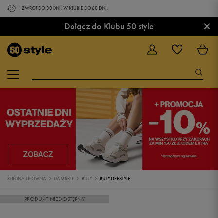
ZWROT DO 30 DNI. W KLUBIE DO 60 DNI.
×
Dołącz do Klubu 50 style
STRONA GŁÓWNA
DAMSKIE
BUTY
BUTY LIFESTYLE
PRODUKT NIEDOSTĘPNY