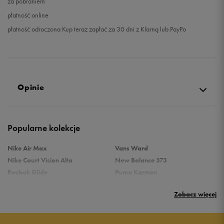
za pobraniem
płatność online
płatność odroczona Kup teraz zapłać za 30 dni z Klarną lub PayPo
Opinie
Produkt nie posiada recenzji
Popularne kolekcje
Nike Air Max
Vans Ward
Nike Court Vision Alta
New Balance 373
Reebok Glide
Puma Karmen
Reebok Classic
Vans Filmore
Zobacz więcej
Puma Carina
adidas Ozelle
Reebok Court Advance
Nike Gamma Force
Nike Air Max Systm
adidas Breaknet