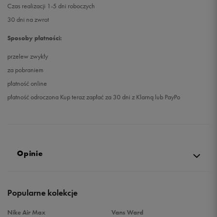
Czas realizacji 1-5 dni roboczych
30 dni na zwrot
Sposoby płatności:
przelew zwykły
za pobraniem
płatność online
płatność odroczona Kup teraz zapłać za 30 dni z Klarną lub PayPo
Opinie
Produkt nie posiada recenzji
Popularne kolekcje
Nike Air Max
Vans Ward