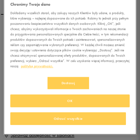
Chronimy Twoje dane
Dokładamy wszelkich starań, aby zakupy naszych Klientów były udane, a produkty,
które wybierają – najlepiej dopasowane do ich potrzeb. Robimy to jednak przy pełnym
poszanowaniu bezpieczeństwa wszystkich danych osobowych. Kliknij „OK”, jeśli
NIKE WMS AIR
chcesz, abyśmy wykorzystywali informacje o Twoich zachowaniach na naszej stronie
do przygotowania personalizowanych specjalnie dla Ciebie treści, w tym rekomendacji
REVOLUTION SKY HI
produktów dopasowanych do Twoich potrzeb i zainteresowań, spersonalizowanych
reklam czy zapamiętywanie wybranych preferencji. W każdej chwili możesz zmienić
0.0
(
0
)
swoją decyzję i ustawienia dotyczące plików cookie wybierając „Dostosuj”. Jeśli nie
chcesz otrzymywać spersonalizowanej oferty produktów, dopasowanych do Twoich
0
zł
z Vat
preferencji, wybierz „Odrzuć wszystkie”. W celu uzyskania więcej informacji, przeczytaj
naszą
politykę prywatności.
+ 0 PKT W
KLUBIE 50 STYLE
Dostosuj
Produkt niedostępny
OK
Jeśli artykuł będzie ponownie dostępny, otrzymasz od nas powiadomienie.
Odrzuć wszystkie
Wybierz rozmiar
Sprawdź dostępność w salonach
Rozmiary EU
Rozmiary US