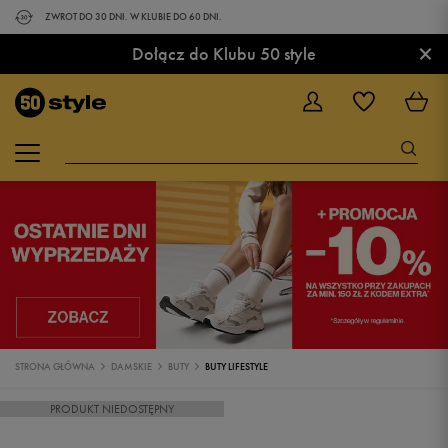
ZWROT DO 30 DNI. W KLUBIE DO 60 DNI.
×
Dołącz do Klubu 50 style
STRONA GŁÓWNA
DAMSKIE
BUTY
BUTY LIFESTYLE
PRODUKT NIEDOSTĘPNY