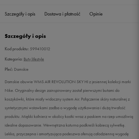
35,5
22 cm
Powiadom o dostępności
Szczegóły i opis
Dostawa i płatność
Opinie
36
22,5 cm
Powiadom o dostępności
Szczegóły i opis
36,5
23 cm
Powiadom o dostępności
Kod produktu:
599410012
37,5
23,5 cm
Powiadom o dostępności
Kategoria:
Buty lifestyle
Płeć:
Damskie
38
24 cm
Powiadom o dostępności
Damskie obuwie WMS AIR REVOLUTION SKY HI z jesiennej kolekcji marki
38,5
24,5 cm
Powiadom o dostępności
Nike. Oryginalny design zainspirowany został pierwszymi butami do
koszykówki, które miały widoczny system Air. Połączenie skóry naturalnej z
39
25 cm
Powiadom o dostępności
syntetycznymi wstawkami zadba o wygodę użytkowania i dużą trwałość
produktu. Miękki kołnierz w okolicy kostki wraz z paskiem na rzep umożliwią
40
25,5 cm
Powiadom o dostępności
idealne dopasowanie. Wewnętrzna koturna podkreśli kobiecą sylwetkę.
Lekka, przyczepna i amortyzująca podeszwa oferują całodzienną wygodę
40,5
26 cm
Powiadom o dostępności