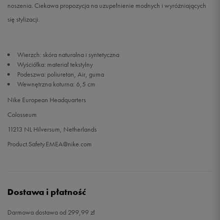
noszenia. Ciekawa propozycja na uzupełnienie modnych i wyróżniających
się stylizacji.
41
26,5 cm
Powiadom o dostępności
42
27 cm
Powiadom o dostępności
Wierzch: skóra naturalna i syntetyczna
Wyściółka: materiał tekstylny
42,5
27,5 cm
Powiadom o dostępności
Podeszwa: poliuretan, Air, guma
Wewnętrzna koturna: 6,5 cm
43
28 cm
Powiadom o dostępności
Nike European Headquarters
Colosseum
44
28,5 cm
Powiadom o dostępności
11213 NL Hilversum, Netherlands
Product.Safety.EMEA@nike.com
44,5
29 cm
Powiadom o dostępności
Dostawa i płatność
Darmowa dostawa od 299,99 zł