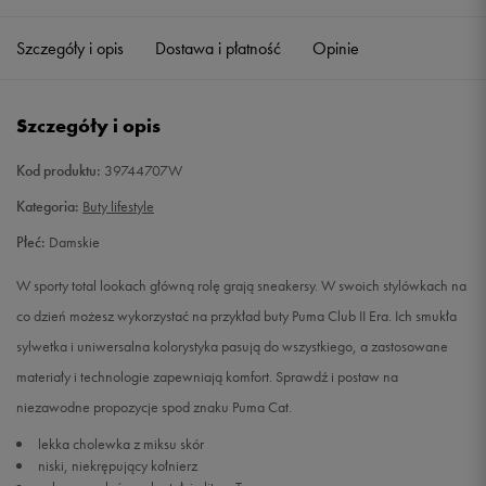
36
22,5 cm
Powiadom o dostępności
Szczegóły i opis
Dostawa i płatność
Opinie
37,5
23,5 cm
Powiadom o dostępności
Szczegóły i opis
38
24 cm
Powiadom o dostępności
Kod produktu:
39744707W
39
25 cm
Powiadom o dostępności
Kategoria:
Buty lifestyle
Płeć:
Damskie
40
25,5 cm
Powiadom o dostępności
W sporty total lookach główną rolę grają sneakersy. W swoich stylówkach na
40,5
26 cm
Powiadom o dostępności
co dzień możesz wykorzystać na przykład buty Puma Club II Era. Ich smukła
sylwetka i uniwersalna kolorystyka pasują do wszystkiego, a zastosowane
materiały i technologie zapewniają komfort. Sprawdź i postaw na
niezawodne propozycje spod znaku Puma Cat.
lekka cholewka z miksu skór
niski, niekrępujący kołnierz