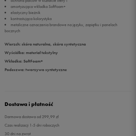
ochrona palców w kształcie litery T
amortyzująca wkładka SoftFoam+
elastyczny bieżnik
kontrastująca kolorystyka
metaliczne oznaczenia brandowe na języku, zapiętku i panelach
bocznych
Wierzch: skóra naturalna, skóra syntetyczna
Wyściółka: materiał tekstylny
Wkładka: SoftFoam+
Podeszwa: tworzywo syntetyczne
Dostawa i płatność
Darmowa dostawa od 299,99 zł
Czas realizacji 1-5 dni roboczych
30 dni na zwrot