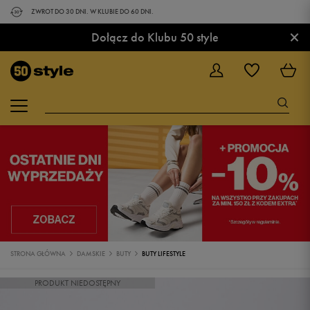
ZWROT DO 30 DNI. W KLUBIE DO 60 DNI.
×
Dołącz do Klubu 50 style
STRONA GŁÓWNA
DAMSKIE
BUTY
BUTY LIFESTYLE
PRODUKT NIEDOSTĘPNY