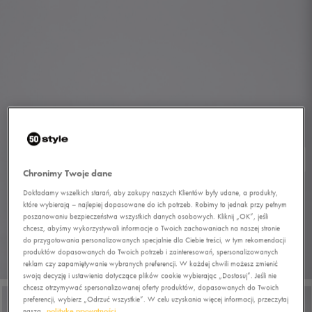
Chronimy Twoje dane
Dokładamy wszelkich starań, aby zakupy naszych Klientów były udane, a produkty,
które wybierają – najlepiej dopasowane do ich potrzeb. Robimy to jednak przy pełnym
poszanowaniu bezpieczeństwa wszystkich danych osobowych. Kliknij „OK”, jeśli
chcesz, abyśmy wykorzystywali informacje o Twoich zachowaniach na naszej stronie
do przygotowania personalizowanych specjalnie dla Ciebie treści, w tym rekomendacji
produktów dopasowanych do Twoich potrzeb i zainteresowań, spersonalizowanych
reklam czy zapamiętywanie wybranych preferencji. W każdej chwili możesz zmienić
1/7
swoją decyzję i ustawienia dotyczące plików cookie wybierając „Dostosuj”. Jeśli nie
chcesz otrzymywać spersonalizowanej oferty produktów, dopasowanych do Twoich
preferencji, wybierz „Odrzuć wszystkie”. W celu uzyskania więcej informacji, przeczytaj
naszą
politykę prywatności.