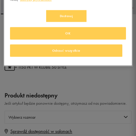
Dostosuj
PUMA CLUB II ERA
OK
5.0
(
38
)
Odrzuć wszystkie
229,99
zł
z Vat
+ 1150 PKT W
KLUBIE 50 STYLE
Produkt niedostępny
Jeśli artykuł będzie ponownie dostępny, otrzymasz od nas powiadomienie.
Wybierz rozmiar
Sprawdź dostępność w salonach
Rozmiary EU
Rozmiary US