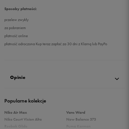
Sposoby płatności:
przelew zwykły
za pobraniem
płatność online
płatność odroczona Kup teraz zapłać za 30 dni z Klarną lub PayPo
Opinie
5.0
Popularne kolekcje
opinii klientów
38
z całego okresu
Nike Air Max
Vans Ward
zebranych i zweryfikowanych przez
Nike Court Vision Alta
New Balance 373
Reebok Glide
Puma Karmen