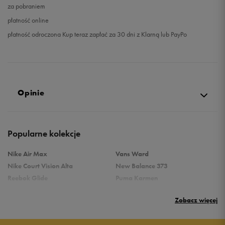
za pobraniem
płatność online
płatność odroczona Kup teraz zapłać za 30 dni z Klarną lub PayPo
Opinie
Produkt nie posiada recenzji
Popularne kolekcje
Nike Air Max
Vans Ward
Nike Court Vision Alta
New Balance 373
Reebok Glide
Puma Karmen
Reebok Classic
Vans Filmore
Zobacz więcej
Puma Carina
adidas Ozelle
Reebok Court Advance
Nike Gamma Force