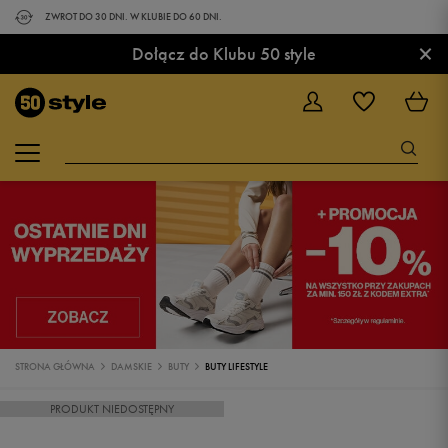
ZWROT DO 30 DNI. W KLUBIE DO 60 DNI.
×
Dołącz do Klubu 50 style
STRONA GŁÓWNA
DAMSKIE
BUTY
BUTY LIFESTYLE
PRODUKT NIEDOSTĘPNY