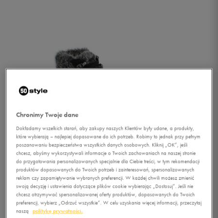
Chronimy Twoje dane
Dokładamy wszelkich starań, aby zakupy naszych Klientów były udane, a produkty,
które wybierają – najlepiej dopasowane do ich potrzeb. Robimy to jednak przy pełnym
1/1
poszanowaniu bezpieczeństwa wszystkich danych osobowych. Kliknij „OK”, jeśli
chcesz, abyśmy wykorzystywali informacje o Twoich zachowaniach na naszej stronie
do przygotowania personalizowanych specjalnie dla Ciebie treści, w tym rekomendacji
produktów dopasowanych do Twoich potrzeb i zainteresowań, spersonalizowanych
reklam czy zapamiętywanie wybranych preferencji. W każdej chwili możesz zmienić
swoją decyzję i ustawienia dotyczące plików cookie wybierając „Dostosuj”. Jeśli nie
chcesz otrzymywać spersonalizowanej oferty produktów, dopasowanych do Twoich
preferencji, wybierz „Odrzuć wszystkie”. W celu uzyskania więcej informacji, przeczytaj
PUMA PC EXTREME HIKER
naszą
politykę prywatności.