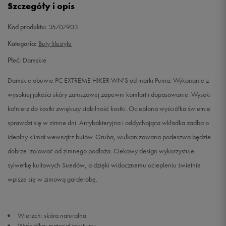
Szczegóły i opis
37,5
23,5 cm
Powiadom o dostępności
Kod produktu:
35707903
38
24 cm
Powiadom o dostępności
Kategoria:
Buty lifestyle
Płeć:
Damskie
38,5
24,5 cm
Powiadom o dostępności
Damskie obuwie PC EXTREME HIKER WN'S od marki Puma. Wykonanie z
39
25 cm
Powiadom o dostępności
wysokiej jakości skóry zamszowej zapewni komfort i dopasowanie. Wysoki
kołnierz do kostki zwiększy stabilność kostki. Ocieplona wyściółka świetnie
40
25,5 cm
Powiadom o dostępności
sprawdzi się w zimne dni. Antybakteryjna i oddychająca wkładka zadba o
idealny klimat wewnątrz butów. Gruba, wulkanizowana podeszwa będzie
40,5
26 cm
Powiadom o dostępności
dobrze izolować od zimnego podłoża. Ciekawy design wykorzystuje
sylwetkę kultowych Suedów, a dzięki widocznemu ociepleniu świetnie
41
26,5 cm
Powiadom o dostępności
wpisze się w zimową garderobę.
Wierzch: skóra naturalna
Wyściółka: materiał tekstylny