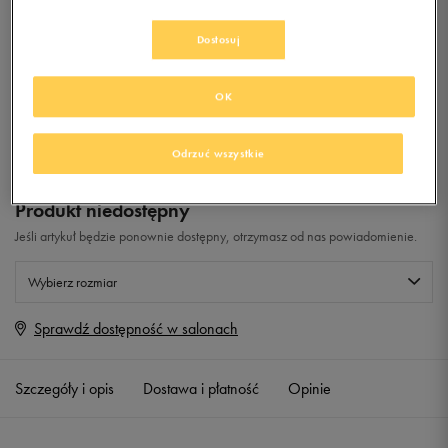
WN'S
Dostosuj
0.0
(
0
)
99,99
zł
z Vat
OK
+ 500 PKT W
KLUBIE 50 STYLE
Odrzuć wszystkie
Produkt niedostępny
Jeśli artykuł będzie ponownie dostępny, otrzymasz od nas powiadomienie.
Wybierz rozmiar
Sprawdź dostępność w salonach
Rozmiary EU
Rozmiary US
36
22,5 cm
Powiadom o dostępności
Szczegóły i opis
Dostawa i płatność
Opinie
37
23 cm
Powiadom o dostępności