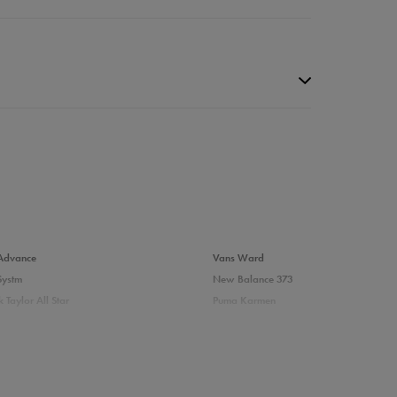
da recenzji
Advance
Vans Ward
Systm
New Balance 373
 Taylor All Star
Puma Karmen
237
Vans Filmore
Court
adidas Ozelle