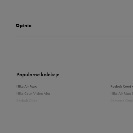
Opinie
Produkt nie posia
Popularne kolekcje
Nike Air Max
Reebok Court 
Nike Court Vision Alta
Nike Air Max 
Reebok Glide
Converse Chuck
Reebok Classic
New Balance 
Puma Carina
adidas Grand 
Sprawdź podobne kategorie