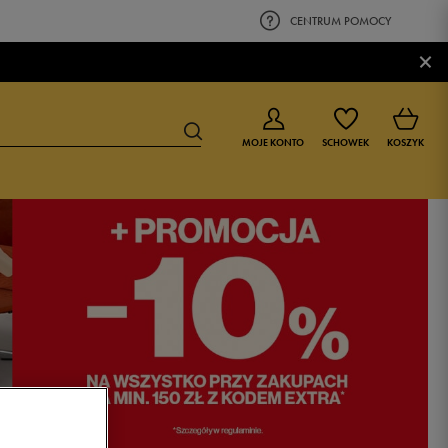
CENTRUM POMOCY
×
MOJE KONTO
SCHOWEK
KOSZYK
BUTY DLA CHŁOPCA
BUTY DLA DZIEWCZYNKI
0-4 lat
0-4 lat
4-8 lat
4-8 lat
9-16 lat
9-16 lat