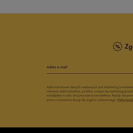
Białe Sneakersy
Sneakersy adi
Czarne sneakersy damskie
Sneakersy dam
Kolorowe sneakersy damskie
Wysokie sneak
Zobacz również
Zg
Klapki Nike
Białe adidasy
New Balance damskie
Czarne adidas
Buty Nike damskie
Buty Fila dams
Adres e-mail
Buty adidas damskie
Buty Reebok d
Japonki
Buty na platfo
Administratorem danych osobowych jest Marketing Investme
interesie administratora, za który uważa się marketing pro
niezbędne w celu otrzymywania newslettera. Każdy ma prawo
prawo wniesienia skargi do organu nadzorczego.
Pełną treś