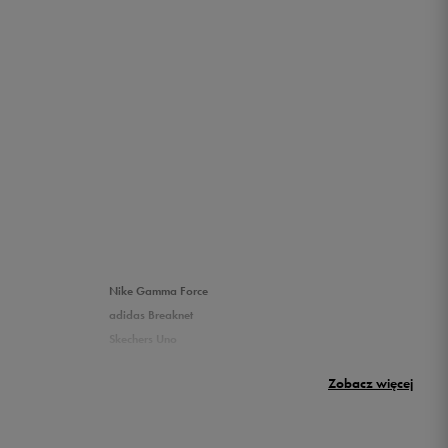
Nike Gamma Force
adidas Breaknet
Skechers Uno
Nike Huarache
Zobacz więcej
New Balance 500