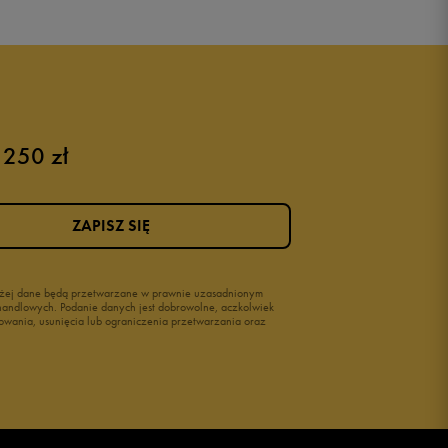
 250 zł
Różowe buty
Buty na siłownię Nike
Buty damskie 37
ZAPISZ SIĘ
Buty damskie 38
Buty damskie 39
wyżej dane będą przetwarzane w prawnie uzasadnionym
i handlowych. Podanie danych jest dobrowolne, aczkolwiek
owania, usunięcia lub ograniczenia przetwarzania oraz