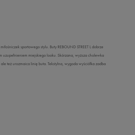
miłośniczek sportowego stylu. Buty REBOUND STREET L dobrze
tym uzupełnieniem miejskiego looku. Skórzana, wyższa cholewka
 ale też urozmaica linię buta. Tekstylna, wygoda wyściółka zadba