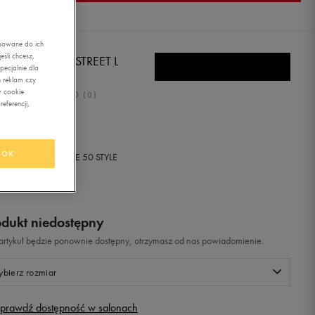
asowane do ich
śli chcesz,
MA REBOUND STREET L
ecjalnie dla
 reklam czy
w cookie
0.0
(
0
)
eferencji,
99
zł
z Vat
OK
+ 50 PKT W
KLUBIE 50 STYLE
odukt niedostępny
i artykuł będzie ponownie dostępny, otrzymasz od nas powiadomienie.
bierz rozmiar
prawdź dostępność w salonach
Rozmiary EU
Rozmiary US