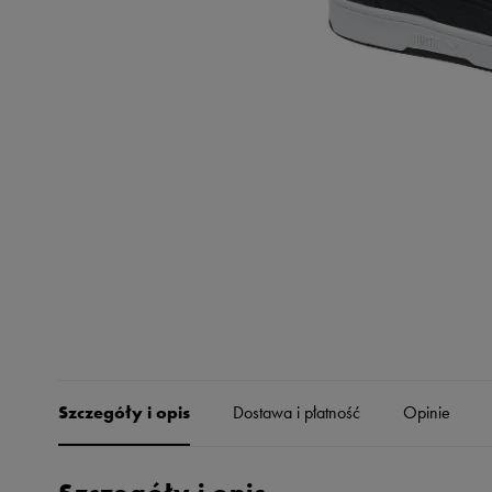
Skechers
Timberland
Umbro
Under Armour
Up8
U.S. Polo ASSN.
Vans
Szczegóły i opis
Dostawa i płatność
Opinie