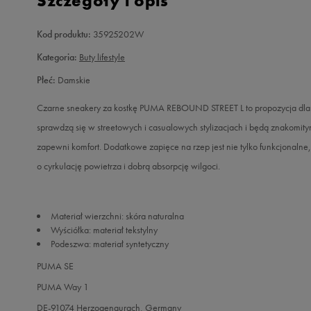
Szczegóły i opis
Kod produktu:
35925202W
Kategoria:
Buty lifestyle
Płeć:
Damskie
Czarne sneakery za kostkę PUMA REBOUND STREET L to propozycja dla 
sprawdzą się w streetowych i casualowych stylizacjach i będą znakomi
zapewni komfort. Dodatkowe zapięce na rzep jest nie tylko funkcjonalne,
o cyrkulację powietrza i dobrą absorpcję wilgoci.
Materiał wierzchni: skóra naturalna
Wyściółka: materiał tekstylny
Podeszwa: materiał syntetyczny
PUMA SE
PUMA Way 1
DE-91074 Herzogenaurach, Germany