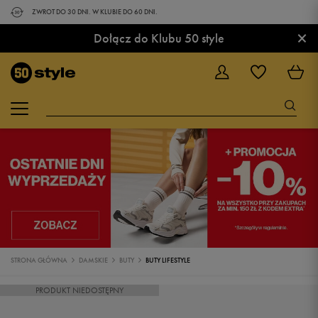
ZWROT DO 30 DNI. W KLUBIE DO 60 DNI.
×
Dołącz do Klubu 50 style
STRONA GŁÓWNA
DAMSKIE
BUTY
BUTY LIFESTYLE
PRODUKT NIEDOSTĘPNY