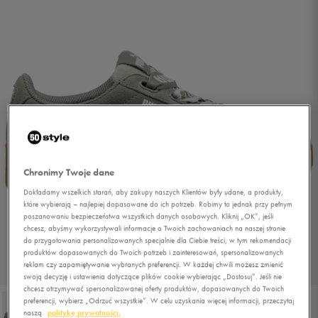
Chronimy Twoje dane
Dokładamy wszelkich starań, aby zakupy naszych Klientów były udane, a produkty,
które wybierają – najlepiej dopasowane do ich potrzeb. Robimy to jednak przy pełnym
poszanowaniu bezpieczeństwa wszystkich danych osobowych. Kliknij „OK”, jeśli
chcesz, abyśmy wykorzystywali informacje o Twoich zachowaniach na naszej stronie
do przygotowania personalizowanych specjalnie dla Ciebie treści, w tym rekomendacji
produktów dopasowanych do Twoich potrzeb i zainteresowań, spersonalizowanych
reklam czy zapamiętywanie wybranych preferencji. W każdej chwili możesz zmienić
1/5
swoją decyzję i ustawienia dotyczące plików cookie wybierając „Dostosuj”. Jeśli nie
chcesz otrzymywać spersonalizowanej oferty produktów, dopasowanych do Twoich
preferencji, wybierz „Odrzuć wszystkie”. W celu uzyskania więcej informacji, przeczytaj
naszą
politykę prywatności.