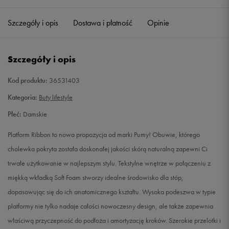
35,5
22 cm
Powiadom o dostępności
Szczegóły i opis
Dostawa i płatność
Opinie
36
22,5 cm
Powiadom o dostępności
Szczegóły i opis
37
23 cm
Powiadom o dostępności
Kod produktu:
36531403
37,5
23,5 cm
Powiadom o dostępności
Kategoria:
Buty lifestyle
Płeć:
Damskie
38
24 cm
Powiadom o dostępności
Platform Ribbon to nowa propozycja od marki Pumy! Obuwie, którego
38,5
24,5 cm
Powiadom o dostępności
cholewka pokryta została doskonałej jakości skórą naturalną zapewni Ci
trwałe użytkowanie w najlepszym stylu. Tekstylne wnętrze w połączeniu z
39
25 cm
Powiadom o dostępności
miękką wkładką Soft Foam stworzy idealne środowisko dla stóp,
dopasowując się do ich anatomicznego kształtu. Wysoka podeszwa w typie
40
25,5 cm
Powiadom o dostępności
platformy nie tylko nadaje całości nowoczesny design, ale także zapewnia
właściwą przyczepność do podłoża i amortyzację kroków. Szerokie przelotki i
40,5
26 cm
Powiadom o dostępności