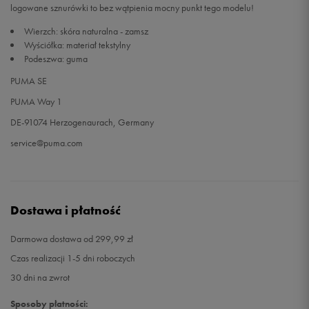
logowane sznurówki to bez wątpienia mocny punkt tego modelu!
Wierzch: skóra naturalna - zamsz
41
26,5 cm
Powiadom o dostępności
Wyściółka: materiał tekstylny
Podeszwa: guma
42
27 cm
Powiadom o dostępności
PUMA SE
PUMA Way 1
DE-91074 Herzogenaurach, Germany
service@puma.com
Dostawa i płatność
Darmowa dostawa od 299,99 zł
Czas realizacji 1-5 dni roboczych
30 dni na zwrot
Sposoby płatności: