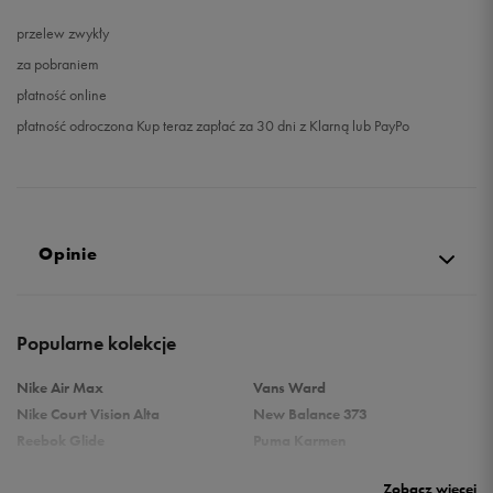
przelew zwykły
za pobraniem
płatność online
płatność odroczona Kup teraz zapłać za 30 dni z Klarną lub PayPo
Opinie
Produkt nie posiada recenzji
Popularne kolekcje
Nike Air Max
Vans Ward
Nike Court Vision Alta
New Balance 373
Reebok Glide
Puma Karmen
Reebok Classic
Vans Filmore
Zobacz więcej