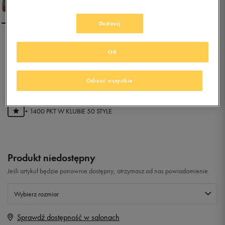
Dostosuj
PUMA VIKKY PLATFORM
OK
RIBBON MU
0.0
(
0
)
Odrzuć wszystkie
279,99
zł
z Vat
+ 1400 PKT W
KLUBIE 50 STYLE
Produkt niedostępny
Jeśli artykuł będzie ponownie dostępny, otrzymasz od nas powiadomienie.
Wybierz rozmiar
Sprawdź dostępność w salonach
Rozmiary EU
Rozmiary US