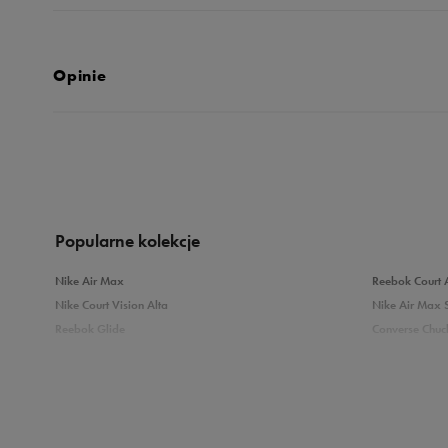
Opinie
Produkt nie posia
Popularne kolekcje
Nike Air Max
Reebok Court 
Nike Court Vision Alta
Nike Air Max 
Reebok Glide
Converse Chuck
Reebok Classic
New Balance 
Puma Carina
adidas Grand 
Sprawdź podobne kategorie