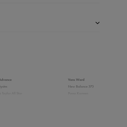
da recenzji
Advance
Vans Ward
Systm
New Balance 373
 Taylor All Star
Puma Karmen
237
Vans Filmore
Court
adidas Ozelle