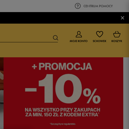
CENTRUM POMOCY
×
MOJE KONTO
SCHOWEK
KOSZYK
BUTY DLA CHŁOPCA
BUTY DLA DZIEWCZYNKI
0-4 lat
0-4 lat
4-8 lat
4-8 lat
9-16 lat
9-16 lat