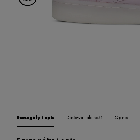
Skechers
Timberland
Umbro
Under Armour
Up8
U.S. Polo ASSN.
Vans
Szczegóły i opis
Dostawa i płatność
Opinie