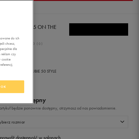
EBOK CLUB C 85 ON THE
URT
asowane do ich
0.0
śli chcesz,
(
0
)
ecjalnie dla
9,99
zł
z Vat
 reklam czy
w cookie
eferencji,
+ 1000 PKT W
KLUBIE 50 STYLE
OK
odukt niedostępny
i artykuł będzie ponownie dostępny, otrzymasz od nas powiadomienie.
bierz rozmiar
prawdź dostępność w salonach
Rozmiary EU
Rozmiary US