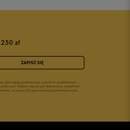
 250 zł
Różowe buty
Buty na siłownię Nike
Buty damskie 37
ZAPISZ SIĘ
Buty damskie 38
Buty damskie 39
wyżej dane będą przetwarzane w prawnie uzasadnionym
i handlowych. Podanie danych jest dobrowolne, aczkolwiek
owania, usunięcia lub ograniczenia przetwarzania oraz