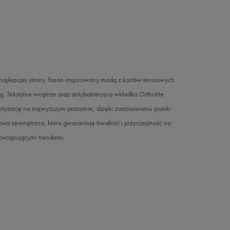
 najlepszej strony. Fason inspirowany modą z kortów tenisowych
Tekstylne wnętrze oraz antybakteryjna wkładka Ortholite
rtyzację na najwyższym poziomie, dzięki zastosowaniu pianki
 zewnętrzna, która gwarantuje trwałość i przyczepność na
bowiązującymi trendami.