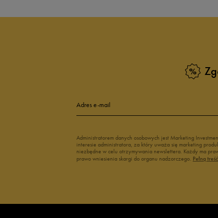
Białe Sneakersy
Sneakersy adi
Czarne sneakersy damskie
Sneakersy dam
Kolorowe sneakersy damskie
Wysokie sneak
Zobacz również
Zg
Klapki Nike
Białe adidasy
New Balance damskie
Czarne adidas
Buty Nike damskie
Buty Fila dams
Adres e-mail
Buty adidas damskie
Buty Reebok d
Japonki
Buty na platfo
Administratorem danych osobowych jest Marketing Investme
interesie administratora, za który uważa się marketing pro
niezbędne w celu otrzymywania newslettera. Każdy ma prawo
prawo wniesienia skargi do organu nadzorczego.
Pełną treś