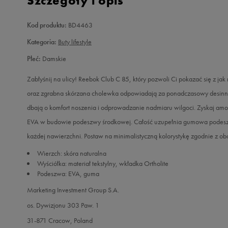
Szczegóły i opis
Kod produktu:
BD4463
Kategoria:
Buty lifestyle
Płeć:
Damskie
Zabłyśnij na ulicy! Reebok Club C 85, który pozwoli Ci pokazać się z jak
oraz zgrabna skórzana cholewka odpowiadają za ponadczasowy desinng. 
dbają o komfort noszenia i odprowadzanie nadmiaru wilgoci. Zyskaj amo
EVA w budowie podeszwy środkowej. Całość uzupełnia gumowa podeszwa
każdej nawierzchni. Postaw na minimalistyczną kolorystykę zgodnie z o
Wierzch: skóra naturalna
Wyściółka: materiał tekstylny, wkładka Ortholite
Podeszwa: EVA, guma
Marketing Investment Group S.A.
os. Dywizjonu 303 Paw. 1
31-871 Cracow, Poland