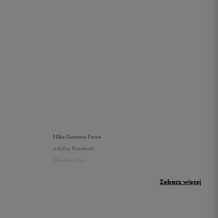
Nike Gamma Force
adidas Breaknet
Skechers Uno
Nike Huarache
Zobacz więcej
New Balance 500