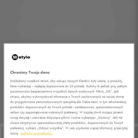
Chronimy Twoje dane
Dokładamy wszelkich starań, aby zakupy naszych Klientów były udane, a produkty,
które wybierają – najlepiej dopasowane do ich potrzeb. Robimy to jednak przy pełnym
poszanowaniu bezpieczeństwa wszystkich danych osobowych. Kliknij „OK”, jeśli
chcesz, abyśmy wykorzystywali informacje o Twoich zachowaniach na naszej stronie
do przygotowania personalizowanych specjalnie dla Ciebie treści, w tym rekomendacji
produktów dopasowanych do Twoich potrzeb i zainteresowań, spersonalizowanych
reklam czy zapamiętywanie wybranych preferencji. W każdej chwili możesz zmienić
1/7
swoją decyzję i ustawienia dotyczące plików cookie wybierając „Dostosuj”. Jeśli nie
chcesz otrzymywać spersonalizowanej oferty produktów, dopasowanych do Twoich
preferencji, wybierz „Odrzuć wszystkie”. W celu uzyskania więcej informacji, przeczytaj
naszą
politykę prywatności.