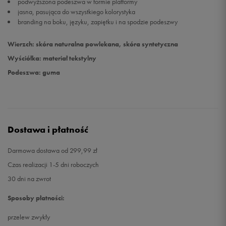
podwyższona podeszwa w formie platformy
jasna, pasująca do wszystkiego kolorystyka
branding na boku, języku, zapiętku i na spodzie podeszwy
Wierzch: skóra naturalna powlekana, skóra syntetyczna
Wyściółka: materiał tekstylny
Podeszwa: guma
Dostawa i płatność
Darmowa dostawa od 299,99 zł
Czas realizacji 1-5 dni roboczych
30 dni na zwrot
Sposoby płatności:
przelew zwykły