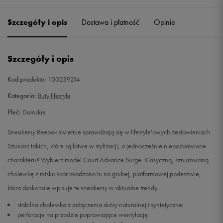
37
Powiadom o dostępności
Szczegóły i opis
Dostawa i płatność
Opinie
37,5
Powiadom o dostępności
Szczegóły i opis
38
Powiadom o dostępności
Kod produktu:
100239214
38,5
Powiadom o dostępności
Kategoria:
Buty lifestyle
Płeć:
Damskie
39
Powiadom o dostępności
Sneakersy Reebok świetnie sprawdzają się w lifestyle'owych zestawieniach.
40
Powiadom o dostępności
Szukasz takich, które są łatwe w stylizacji, a jednocześnie niepozbawione
charakteru? Wybierz model Court Advance Surge. Klasyczną, sznurowaną
cholewkę z misku skór osadzono tu na grubej, platformowej podeszwie,
która doskonale wpisuje te sneakersy w aktualne trendy.
stabilna cholewka z połączenia skóry naturalnej i syntetycznej
perforacje na przodzie poprawiające wentylację