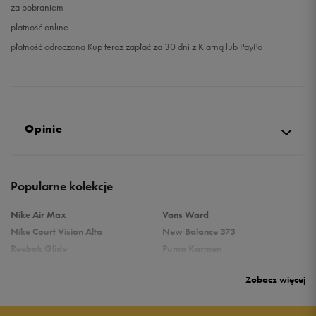
za pobraniem
płatność online
płatność odroczona Kup teraz zapłać za 30 dni z Klarną lub PayPo
Opinie
5.0
Popularne kolekcje
opinii klientów
37
z całego okresu
Nike Air Max
Vans Ward
zebranych i zweryfikowanych przez
Nike Court Vision Alta
New Balance 373
Reebok Glide
Puma Karmen
Reebok Classic
Vans Filmore
Zobacz więcej
Puma Carina
adidas Ozelle
Reebok Court Advance
Nike Gamma Force
5
100%