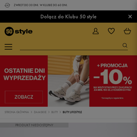
ZWROT DO 30 DNI. W KLUBIE DO 60 DNI.
×
Dołącz do Klubu 50 style
STRONA GŁÓWNA
DAMSKIE
BUTY
BUTY LIFESTYLE
PRODUKT NIEDOSTĘPNY