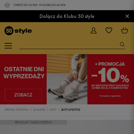
ZWROT DO 30 DNI. W KLUBIE DO 60 DNI.
×
Dołącz do Klubu 50 style
STRONA GŁÓWNA
DAMSKIE
BUTY
BUTY LIFESTYLE
PRODUKT NIEDOSTĘPNY