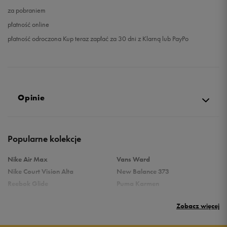
za pobraniem
płatność online
płatność odroczona Kup teraz zapłać za 30 dni z Klarną lub PayPo
Opinie
4.9
Popularne kolekcje
opinii klientów
45
z całego okresu
Nike Air Max
Vans Ward
zebranych i zweryfikowanych przez
Nike Court Vision Alta
New Balance 373
Reebok Glide
Puma Karmen
Reebok Classic
Vans Filmore
Zobacz więcej
Puma Carina
adidas Ozelle
Reebok Court Advance
Nike Gamma Force