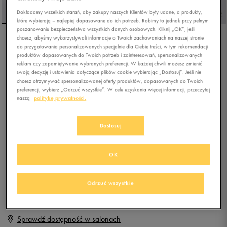
Dokładamy wszelkich starań, aby zakupy naszych Klientów były udane, a produkty,
które wybierają – najlepiej dopasowane do ich potrzeb. Robimy to jednak przy pełnym
poszanowaniu bezpieczeństwa wszystkich danych osobowych. Kliknij „OK”, jeśli
chcesz, abyśmy wykorzystywali informacje o Twoich zachowaniach na naszej stronie
REEBOK GLIDE DMX
do przygotowania personalizowanych specjalnie dla Ciebie treści, w tym rekomendacji
produktów dopasowanych do Twoich potrzeb i zainteresowań, spersonalizowanych
reklam czy zapamiętywanie wybranych preferencji. W każdej chwili możesz zmienić
swoją decyzję i ustawienia dotyczące plików cookie wybierając „Dostosuj”. Jeśli nie
4.9
(
45
)
chcesz otrzymywać spersonalizowanej oferty produktów, dopasowanych do Twoich
preferencji, wybierz „Odrzuć wszystkie”. W celu uzyskania więcej informacji, przeczytaj
159,99
zł
z Vat
naszą
politykę prywatności.
+ 800 PKT W
KLUBIE 50 STYLE
Dostosuj
OK
Produkt niedostępny
Jeśli artykuł będzie ponownie dostępny, otrzymasz od nas powiadomienie.
Odrzuć wszystkie
Wybierz rozmiar
Sprawdź dostępność w salonach
Rozmiary EU
Rozmiary US