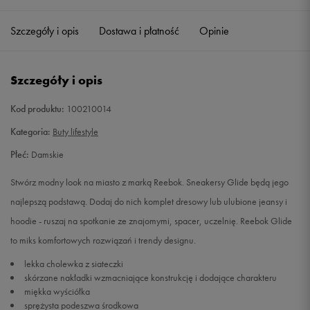
37
Powiadom o dostępności
Szczegóły i opis
Dostawa i płatność
Opinie
37,5
Powiadom o dostępności
Szczegóły i opis
38
Powiadom o dostępności
Kod produktu:
100210014
38,5
Powiadom o dostępności
Kategoria:
Buty lifestyle
Płeć:
Damskie
39
Powiadom o dostępności
Stwórz modny look na miasto z marką Reebok. Sneakersy Glide będą jego
40
Powiadom o dostępności
najlepszą podstawą. Dodaj do nich komplet dresowy lub ulubione jeansy i
hoodie - ruszaj na spotkanie ze znajomymi, spacer, uczelnię. Reebok Glide
41
Powiadom o dostępności
to miks komfortowych rozwiązań i trendy designu.
lekka cholewka z siateczki
skórzane nakładki wzmacniające konstrukcję i dodające charakteru
miękka wyściółka
sprężysta podeszwa środkowa