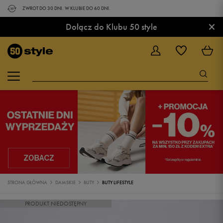
ZWROT DO 30 DNI. W KLUBIE DO 60 DNI.
×
Dołącz do Klubu 50 style
STRONA GŁÓWNA
DAMSKIE
BUTY
BUTY LIFESTYLE
PRODUKT NIEDOSTĘPNY