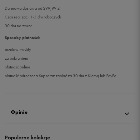
Darmowa dostawa od 299,99 zł
Czas realizacji 1-5 dni roboczych
30 dni na zwrot
Sposoby płatności:
przelew zwykły
za pobraniem
płatność online
płatność odroczona Kup teraz zapłać za 30 dni z Klarną lub PayPo
Opinie
4.9
Popularne kolekcje