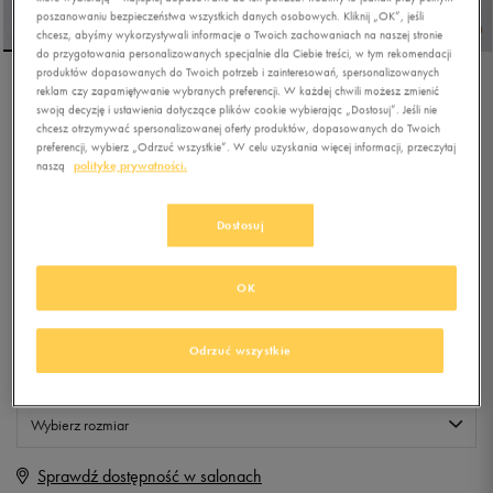
poszanowaniu bezpieczeństwa wszystkich danych osobowych. Kliknij „OK”, jeśli
chcesz, abyśmy wykorzystywali informacje o Twoich zachowaniach na naszej stronie
do przygotowania personalizowanych specjalnie dla Ciebie treści, w tym rekomendacji
produktów dopasowanych do Twoich potrzeb i zainteresowań, spersonalizowanych
reklam czy zapamiętywanie wybranych preferencji. W każdej chwili możesz zmienić
ADIDAS VL COURT BOLD
swoją decyzję i ustawienia dotyczące plików cookie wybierając „Dostosuj”. Jeśli nie
chcesz otrzymywać spersonalizowanej oferty produktów, dopasowanych do Twoich
preferencji, wybierz „Odrzuć wszystkie”. W celu uzyskania więcej informacji, przeczytaj
naszą
politykę prywatności.
4.9
(
162
)
239,99
zł
z Vat
Dostosuj
+ 1200 PKT W
KLUBIE 50 STYLE
OK
Produkt niedostępny
Odrzuć wszystkie
Jeśli artykuł będzie ponownie dostępny, otrzymasz od nas powiadomienie.
Wybierz rozmiar
Sprawdź dostępność w salonach
Rozmiary EU
Rozmiary US