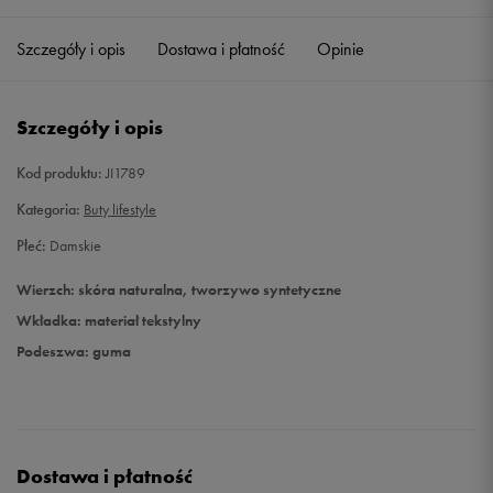
38 2/3
24 cm
Powiadom o dostępności
Szczegóły i opis
Dostawa i płatność
Opinie
39 1/3
24,5 cm
Powiadom o dostępności
Szczegóły i opis
40
25 cm
Powiadom o dostępności
Kod produktu:
JI1789
40 2/3
25,5 cm
Powiadom o dostępności
Kategoria:
Buty lifestyle
Płeć:
Damskie
41 1/3
26 cm
Powiadom o dostępności
Wierzch: skóra naturalna, tworzywo syntetyczne
42
26,5 cm
Powiadom o dostępności
Wkładka: materiał tekstylny
Podeszwa: guma
42 2/3
27 cm
Powiadom o dostępności
Dostawa i płatność