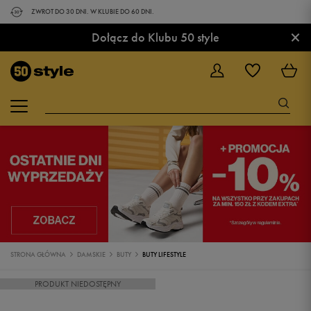
ZWROT DO 30 DNI. W KLUBIE DO 60 DNI.
×
Dołącz do Klubu 50 style
STRONA GŁÓWNA
DAMSKIE
BUTY
BUTY LIFESTYLE
PRODUKT NIEDOSTĘPNY