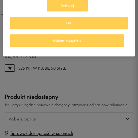
Dostosuj
OK
ADIDAS VLNEO BBALL MID
W
Odrzuć wszystkie
0.0
(
0
)
64,99
zł
z Vat
+ 325 PKT W
KLUBIE 50 STYLE
Produkt niedostępny
Jeśli artykuł będzie ponownie dostępny, otrzymasz od nas powiadomienie.
Wybierz rozmiar
Sprawdź dostępność w salonach
Rozmiary EU
Rozmiary US