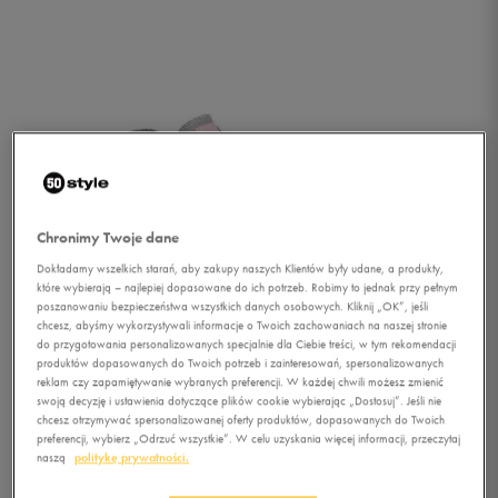
Chronimy Twoje dane
Dokładamy wszelkich starań, aby zakupy naszych Klientów były udane, a produkty,
które wybierają – najlepiej dopasowane do ich potrzeb. Robimy to jednak przy pełnym
poszanowaniu bezpieczeństwa wszystkich danych osobowych. Kliknij „OK”, jeśli
chcesz, abyśmy wykorzystywali informacje o Twoich zachowaniach na naszej stronie
do przygotowania personalizowanych specjalnie dla Ciebie treści, w tym rekomendacji
produktów dopasowanych do Twoich potrzeb i zainteresowań, spersonalizowanych
reklam czy zapamiętywanie wybranych preferencji. W każdej chwili możesz zmienić
swoją decyzję i ustawienia dotyczące plików cookie wybierając „Dostosuj”. Jeśli nie
chcesz otrzymywać spersonalizowanej oferty produktów, dopasowanych do Twoich
1/4
preferencji, wybierz „Odrzuć wszystkie”. W celu uzyskania więcej informacji, przeczytaj
naszą
politykę prywatności.