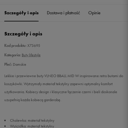
36 2/3
22,5 cm
Powiadom o dostępności
Szczegóły i opis
Dostawa i płatność
Opinie
37 1/3
23 cm
Powiadom o dostępności
Szczegóły i opis
38 2/3
24 cm
Powiadom o dostępności
Kod produktu:
X73695
39 1/3
24,5 cm
Powiadom o dostępności
Kategoria:
Buty lifestyle
Płeć:
Damskie
40
25 cm
Powiadom o dostępności
Lekkie i przewiewne buty VLNEO BBALL MID W inspirowane retro butami do
40 2/3
25,5 cm
Powiadom o dostępności
koszykówki. Wytrzymały materiał tekstylny zapewni optymalny komfort
użytkowania. Kobiecy design i klasyczne łączenie czerni i bieli doskonale
41 1/3
26 cm
Powiadom o dostępności
uzupełnią każda kobiecą garderobę.
Cholewka: materiał tekstylny
Wyściółka: materiał tekstylny