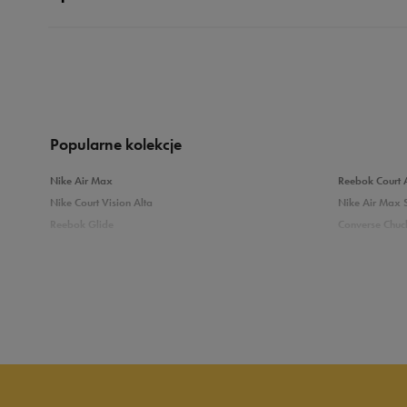
Produkt nie posia
Popularne kolekcje
Nike Air Max
Reebok Court 
Nike Court Vision Alta
Nike Air Max 
Reebok Glide
Converse Chuck
Reebok Classic
New Balance 
Puma Carina
adidas Grand 
Sprawdź podobne kategorie
Białe Sneakersy
Sneakersy adi
Czarne sneakersy damskie
Sneakersy dam
Kolorowe sneakersy damskie
Wysokie sneak