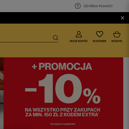
CENTRUM POMOCY
×
MOJE KONTO
SCHOWEK
KOSZYK
BUTY DLA CHŁOPCA
BUTY DLA DZIEWCZYNKI
0-4 lat
0-4 lat
4-8 lat
4-8 lat
9-16 lat
9-16 lat