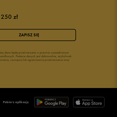
 250 zł
Różowe buty
Buty na siłownię Nike
Buty damskie 37
ZAPISZ SIĘ
Buty damskie 38
Buty damskie 39
wyżej dane będą przetwarzane w prawnie uzasadnionym
i handlowych. Podanie danych jest dobrowolne, aczkolwiek
owania, usunięcia lub ograniczenia przetwarzania oraz
Pobierz aplikację