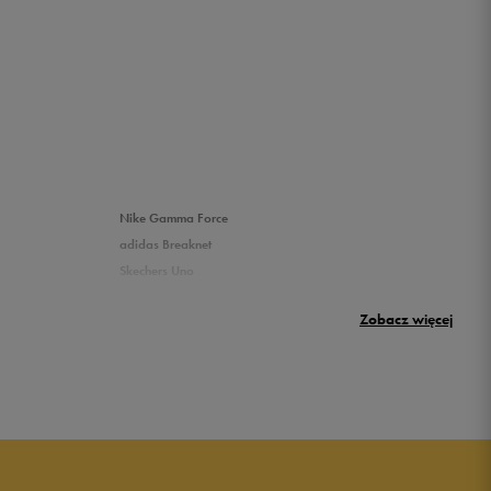
Nike Gamma Force
adidas Breaknet
Skechers Uno
Nike Huarache
Zobacz więcej
New Balance 500