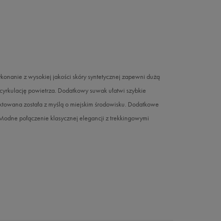
nanie z wysokiej jakości skóry syntetycznej zapewni dużą
 cyrkulację powietrza. Dodatkowy suwak ułatwi szybkie
ktowana została z myślą o miejskim środowisku. Dodatkowe
Modne połączenie klasycznej elegancji z trekkingowymi