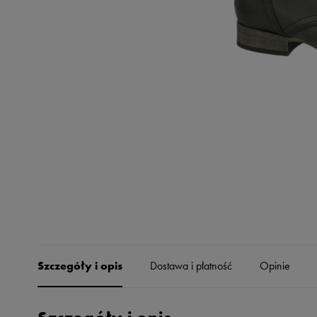
Skechers
Timberland
Umbro
Under Armour
Up8
U.S. Polo ASSN.
Vans
Szczegóły i opis
Dostawa i płatność
Opinie