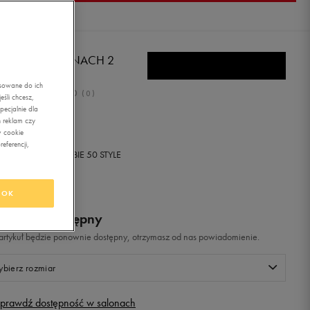
EWEAR SAVANNACH 2
asowane do ich
0.0
(
0
)
śli chcesz,
ecjalnie dla
,99
zł
z Vat
 reklam czy
w cookie
eferencji,
+ 200 PKT W
KLUBIE 50 STYLE
OK
odukt niedostępny
i artykuł będzie ponownie dostępny, otrzymasz od nas powiadomienie.
bierz rozmiar
prawdź dostępność w salonach
Rozmiary EU
Rozmiary US