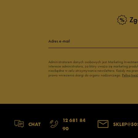
Zobacz również
Zg
Klapki Nike
Białe adidasy
New Balance damskie
Czarne adidas
Buty Nike damskie
Buty Fila dams
Adres e-mail
Buty adidas damskie
Buty Reebok d
Japonki
Buty na platfo
Administratorem danych osobowych jest Marketing Investme
interesie administratora, za który uważa się marketing pro
niezbędne w celu otrzymywania newslettera. Każdy ma prawo
prawo wniesienia skargi do organu nadzorczego.
Pełną treś
12 681 84
CHAT
SKLEP@50
90