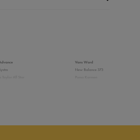
da recenzji
Advance
Vans Ward
Systm
New Balance 373
 Taylor All Star
Puma Karmen
237
Vans Filmore
Court
adidas Ozelle
das damskie
Białe sneakersy damskie adidas
skie skórzane
Białe sneakersy damskie Nike
ersy damskie
Sneakersy Puma damskie białe