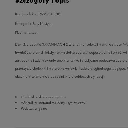
Szczegóły i opis
Kod produktu:
FWWC313001
Kategoria:
Buty lifestyle
Płeć:
Damskie
Damskie obuwie SAVANNACH 2 z jesiennej kolekcji marki Feewear. Wyko
trwałość cholewki. Tekstylna wyściółka poprawi dopasowanie i umożliwi
zakładanie i zdejmowanie obuwia. Lekka i elastyczna podeszwa zaproje
przeszycia cholewki i metalowe wstawki nadają oryginalnego wyglądu. 
akcentami znakomicie uzupełni wiele kobiecych stylizacji.
Cholewka: skóra syntetyczna
Wyściółka: materiał tekstylny i syntetyczny
Podeszwa: guma