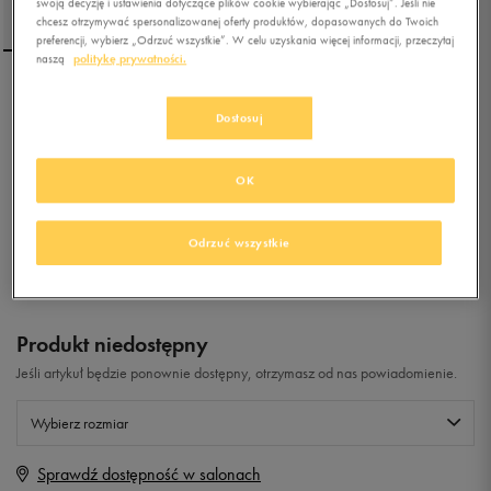
swoją decyzję i ustawienia dotyczące plików cookie wybierając „Dostosuj”. Jeśli nie
chcesz otrzymywać spersonalizowanej oferty produktów, dopasowanych do Twoich
preferencji, wybierz „Odrzuć wszystkie”. W celu uzyskania więcej informacji, przeczytaj
naszą
politykę prywatności.
FILA STRADA LOW WMN
Dostosuj
5.0
(
10
)
OK
79,99
zł
z Vat
+ 400 PKT W
KLUBIE 50 STYLE
Odrzuć wszystkie
Produkt niedostępny
Jeśli artykuł będzie ponownie dostępny, otrzymasz od nas powiadomienie.
Wybierz rozmiar
Sprawdź dostępność w salonach
Rozmiary EU
Rozmiary US