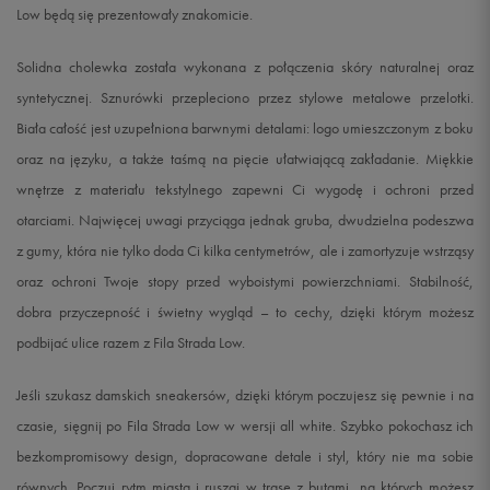
Low będą się prezentowały znakomicie.
Solidna cholewka została wykonana z połączenia skóry naturalnej oraz
syntetycznej. Sznurówki przepleciono przez stylowe metalowe przelotki.
Biała całość jest uzupełniona barwnymi detalami: logo umieszczonym z boku
oraz na języku, a także taśmą na pięcie ułatwiającą zakładanie. Miękkie
wnętrze z materiału tekstylnego zapewni Ci wygodę i ochroni przed
otarciami. Najwięcej uwagi przyciąga jednak gruba, dwudzielna podeszwa
z gumy, która nie tylko doda Ci kilka centymetrów, ale i zamortyzuje wstrząsy
oraz ochroni Twoje stopy przed wyboistymi powierzchniami. Stabilność,
dobra przyczepność i świetny wygląd – to cechy, dzięki którym możesz
podbijać ulice razem z Fila Strada Low.
Jeśli szukasz damskich sneakersów, dzięki którym poczujesz się pewnie i na
czasie, sięgnij po Fila Strada Low w wersji all white. Szybko pokochasz ich
bezkompromisowy design, dopracowane detale i styl, który nie ma sobie
równych. Poczuj rytm miasta i ruszaj w trasę z butami, na których możesz