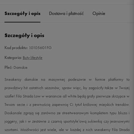
36
22,5 cm
Powiadom o dostępności
Szczegóły i opis
Dostawa i płatność
Opinie
36,5
23 cm
Powiadom o dostępności
Szczegóły i opis
38
24 cm
Powiadom o dostępności
Kod produktu:
10105601FG
39
25 cm
Powiadom o dostępności
Kategoria:
Buty lifestyle
Płeć:
Damskie
40
26 cm
Powiadom o dostępności
Sneakersy damskie na masywnej podeszwie w formie platformy to
41
26,5 cm
Powiadom o dostępności
prawdziwy hit ostatnich sezonów, spraw więc, by zagościły także w Twojej
szafie! Fila Strada Low w wariancie all white będą grały pierwsze skrzypce w
Twoim secie i z pewnością zapewnią Ci tytuł królowej miejskich trendów.
Doskonale zgrają się zarówno ze streetwearowym kompletem typu bluza i
joggery, jak i w zestawie z czarną sportstyle’ową sukienką czy jeansowymi
szortami. Możliwości jest wiele, ale w każdej z nich sneakersy Fila Strada