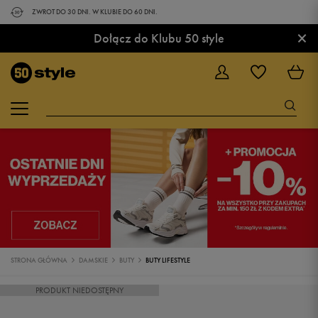
ZWROT DO 30 DNI. W KLUBIE DO 60 DNI.
×
Dołącz do Klubu 50 style
STRONA GŁÓWNA
DAMSKIE
BUTY
BUTY LIFESTYLE
PRODUKT NIEDOSTĘPNY