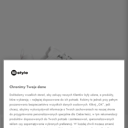
Chronimy Twoje dane
Dokładamy wszelkich starań, aby zakupy naszych Klientów były udane, a produkty,
które wybierają – najlepiej dopasowane do ich potrzeb. Robimy to jednak przy pełnym
poszanowaniu bezpieczeństwa wszystkich danych osobowych. Kliknij „OK”, jeśli
1/5
chcesz, abyśmy wykorzystywali informacje o Twoich zachowaniach na naszej stronie
do przygotowania personalizowanych specjalnie dla Ciebie treści, w tym rekomendacji
produktów dopasowanych do Twoich potrzeb i zainteresowań, spersonalizowanych
reklam czy zapamiętywanie wybranych preferencji. W każdej chwili możesz zmienić