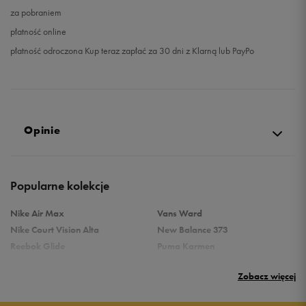
za pobraniem
płatność online
płatność odroczona Kup teraz zapłać za 30 dni z Klarną lub PayPo
Opinie
5.0
Popularne kolekcje
opinii klientów
10
z całego okresu
Nike Air Max
Vans Ward
zebranych i zweryfikowanych przez
Nike Court Vision Alta
New Balance 373
Reebok Glide
Puma Karmen
Reebok Classic
Vans Filmore
Zobacz więcej
Puma Carina
adidas Ozelle
Reebok Court Advance
Nike Gamma Force
5