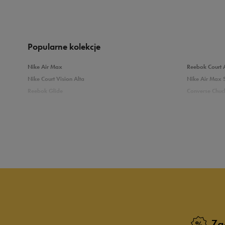
Produkt nie posia
Popularne kolekcje
Nike Air Max
Reebok Court 
Nike Court Vision Alta
Nike Air Max 
Reebok Glide
Converse Chuck
Reebok Classic
New Balance 
Puma Carina
adidas Grand 
Sprawdź podobne kategorie
Białe Sneakersy
Sneakersy adi
Czarne sneakersy damskie
Sneakersy dam
Kolorowe sneakersy damskie
Wysokie sneak
Zobacz również
Zg
Klapki Nike
Białe adidasy