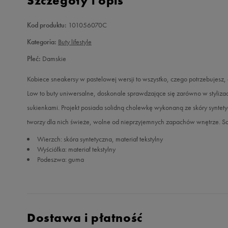
Szczegóły i opis
Kod produktu:
101056070C
Kategoria:
Buty lifestyle
Płeć:
Damskie
Kobiece sneakersy w pastelowej wersji to wszystko, czego potrzebujesz
Low to buty uniwersalne, doskonale sprawdzające się zarówno w stylizac
sukienkami. Projekt posiada solidną cholewkę wykonaną ze skóry syntetyc
tworzy dla nich świeże, wolne od nieprzyjemnych zapachów wnętrze. So
Wierzch: skóra syntetyczna, materiał tekstylny
Wyściółka: materiał tekstylny
Podeszwa: guma
Dostawa i płatność