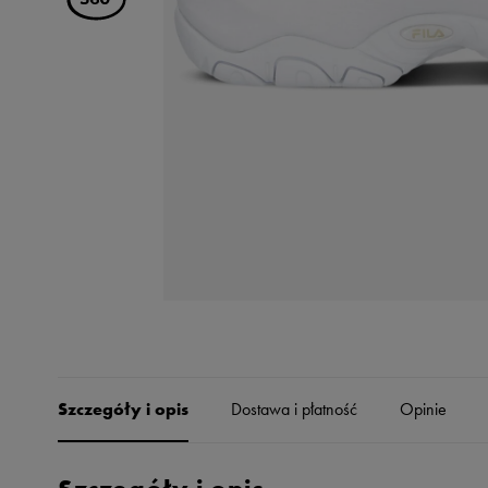
Skechers
Timberland
Umbro
Under Armour
Up8
U.S. Polo ASSN.
Vans
Szczegóły i opis
Dostawa i płatność
Opinie