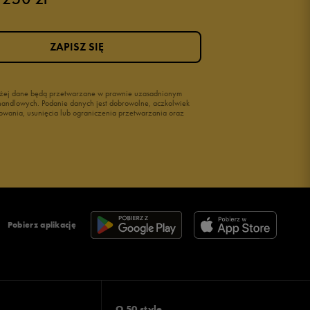
Buty na siłownię Nike
Buty damskie 37
ZAPISZ SIĘ
Buty damskie 38
Buty damskie 39
wyżej dane będą przetwarzane w prawnie uzasadnionym
i handlowych. Podanie danych jest dobrowolne, aczkolwiek
owania, usunięcia lub ograniczenia przetwarzania oraz
Pobierz aplikację
O 50 style