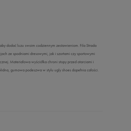
, aby dodać luzu swoim codziennym zestawieniom. Fila Strada
jach ze spodniami dresowymi, jak i szortami czy sportowymi
znej. Materiałowa wyściółka chroni stopy przed otarciami i
lidna, gumowa podeszwa w stylu ugly shoes dopełnia całości.