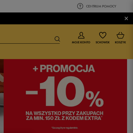
CENTRUM POMOCY
×
MOJE KONTO
SCHOWEK
KOSZYK
BUTY DLA CHŁOPCA
BUTY DLA DZIEWCZYNKI
0-4 lat
0-4 lat
4-8 lat
4-8 lat
9-16 lat
9-16 lat