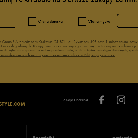
y damskie
Buty letnie damskie
kie
Trampki damskie białe
amskie
Buty beżowe damskie
Oferta damska
Oferta męska
rmie damskie
Brązowe buty damskie
nt Group S.A. z siedzibą w Krakowie (31-871), os. Dywizjonu 303 paw. 1, udostępnione po
duktów i usług własnych. Podając swój adres mailowy zgadzasz się na otrzymywanie informacj
 do zgłoszenia sprzeciwu wobec przetwarzania, a także żądania dostępu do danych, sprost
ć oświadczenia o ochronie prywatności można znaleźć w Polityce prywatności.
Znajdź nas na
STYLE.COM
Poradniki
Inspiracje