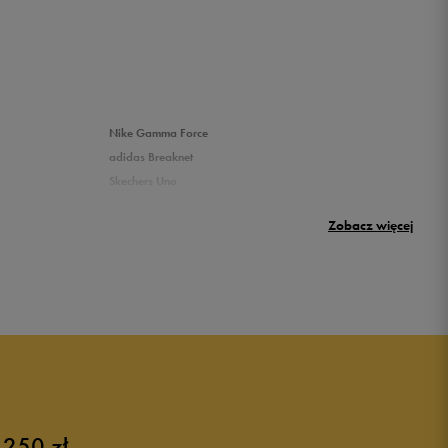
Nike Gamma Force
adidas Breaknet
Skechers Uno
Nike Huarache
Zobacz więcej
New Balance 500
 250 zł
Różowe buty