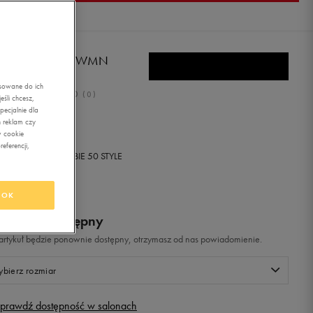
LA STRADA LOW WMN
asowane do ich
0.0
(
0
)
śli chcesz,
ecjalnie dla
9,99
zł
z Vat
 reklam czy
w cookie
eferencji,
+ 900 PKT W
KLUBIE 50 STYLE
OK
odukt niedostępny
i artykuł będzie ponownie dostępny, otrzymasz od nas powiadomienie.
bierz rozmiar
prawdź dostępność w salonach
Rozmiary EU
Rozmiary US