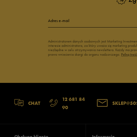
New Balance damskie
Czarne adidas
Buty Nike damskie
Buty Fila dams
Adres e-mail
Buty adidas damskie
Buty Reebok d
Japonki
Buty na platfo
Administratorem danych osobowych jest Marketing Investme
interesie administratora, za który uważa się marketing pro
niezbędne w celu otrzymywania newslettera. Każdy ma prawo
prawo wniesienia skargi do organu nadzorczego.
Pełną treś
12 681 84
CHAT
SKLEP@50
90
Obsługa klienta
Informacje